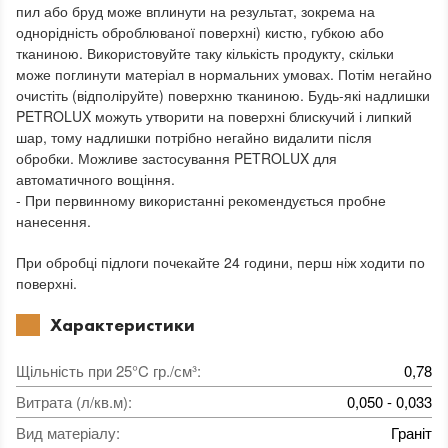
пил або бруд може вплинути на результат, зокрема на
однорідність оброблюваної поверхні) кистю, губкою або
тканиною. Використовуйте таку кількість продукту, скільки
може поглинути матеріал в нормальних умовах. Потім негайно
очистіть (відполіруйте) поверхню тканиною. Будь-які надлишки
PETROLUX можуть утворити на поверхні блискучий і липкий
шар, тому надлишки потрібно негайно видалити після
обробки. Можливе застосування PETROLUX для
автоматичного вощіння.
- При первинному використанні рекомендується пробне
нанесення.
При обробці підлоги почекайте 24 години, перш ніж ходити по
поверхні.
Характеристики
Щільність при 25°C гр./см³
:
0,78
Витрата (л/кв.м)
:
0,050 - 0,033
Вид матеріалу
:
Граніт