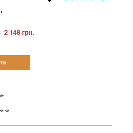
.
2 148 грн.
ТИ
И
іт
a
раїна