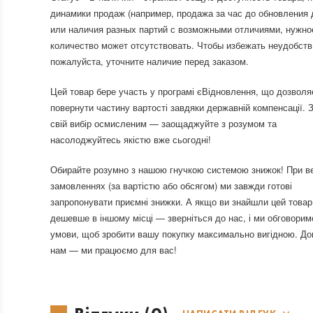
динамики продаж (например, продажа за час до обновления 
или наличия разных партий с возможными отличиями, нужно
количество может отсутствовать. Чтобы избежать неудобств
пожалуйста, уточните наличие перед заказом.
Цей товар бере участь у програмі єВідновлення, що дозволя
повернути частину вартості завдяки державній компенсації. З
свій вибір осмисленим — заощаджуйте з розумом та
насолоджуйтесь якістю вже сьогодні!
Обирайте розумно з нашою гнучкою системою знижок! При в
замовленнях (за вартістю або обсягом) ми завжди готові
запропонувати приємні знижки. А якщо ви знайшли цей товар
дешевше в іншому місці — зверніться до нас, і ми обговорим
умови, щоб зробити вашу покупку максимально вигідною. До
нам — ми працюємо для вас!