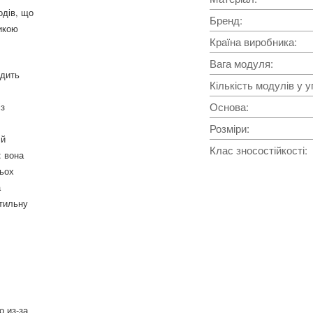
одів, що
Бренд
:
тикою
Країна виробника
:
Вага модуля
:
одить
Кількість модулів у у
Основа
:
із
Розміри
:
ій
Клас зносостійкості
:
: вона
тьох
а
стильну
о из-за