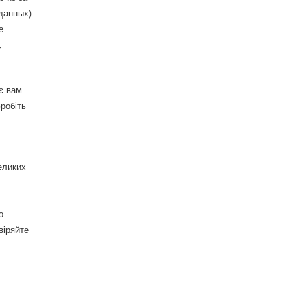
данных)
е
,
є вам
робіть
еликих
о
віряйте