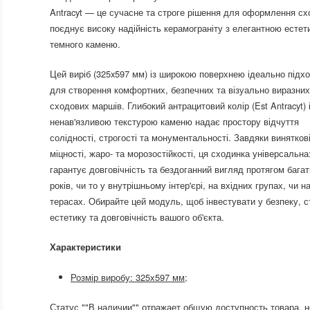
Antracyt — це сучасне та строге рішення для оформлення сх
поєднує високу надійність керамограніту з елегантною есте
темного каменю.
Цей виріб (325x597 мм) із широкою поверхнею ідеально підх
для створення комфортних, безпечних та візуально виразних
сходових маршів. Глибокий антрацитовий колір (Est Antracyt) 
ненав'язливою текстурою каменю надає простору відчуття
солідності, строгості та монументальності. Завдяки винятков
міцності, жаро- та морозостійкості, ця сходинка універсальна
гарантує довговічність та бездоганний вигляд протягом бага
років, чи то у внутрішньому інтер'єрі, на вхідних групах, чи н
терасах. Обирайте цей модуль, щоб інвестувати у безпеку, 
естетику та довговічність вашого об'єкта.
Характеристики
Розмір виробу: 325х597 мм;
Статус ""В наличии"" отражает общую доступность товара, н