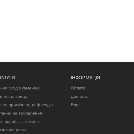
ОСЛУГИ
ІНФОРМАЦІЯ
ння сходів каменем
Оплата
ння стільниць
Доставка
ння приміщень та фасадів
Блог
панно на замовлення
ія виробів із каменю
зивная резка