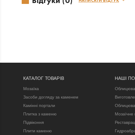
Відгуки (0)
НАПИСАТИ ВІДГУК
КАТАЛОГ ТОВАРІВ
НАШІ П
Мозаїка
Облицюва
Засоби догляду за каменем
Виготовле
Камінні портали
Облицюва
Плитка з каменю
Мозаїчне 
Підвіконня
Реставрац
Плити каменю
Гидроабра