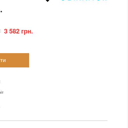
.
3 582 грн.
ТИ
И
іт
a