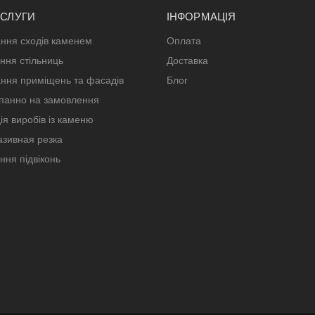
ОСЛУГИ
ІНФОРМАЦІЯ
ння сходів каменем
Оплата
ння стільниць
Доставка
ння приміщень та фасадів
Блог
панно на замовлення
ія виробів із каменю
зивная резка
ння підвіконь