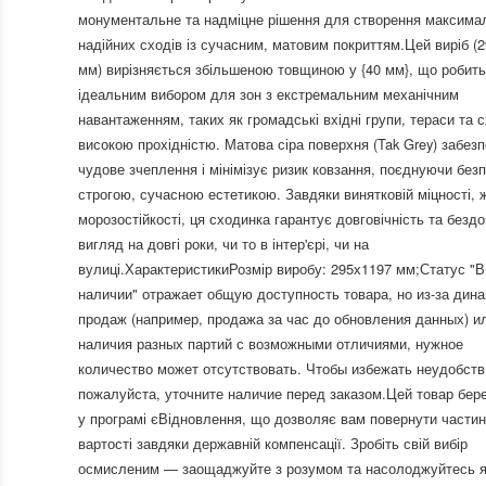
монументальне та надміцне рішення для створення максима
надійних сходів із сучасним, матовим покриттям.Цей виріб (
мм) вирізняється збільшеною товщиною у {40 мм}, що робить
ідеальним вибором для зон з екстремальним механічним
навантаженням, таких як громадські вхідні групи, тераси та 
високою прохідністю. Матова сіра поверхня (Tak Grey) забез
чудове зчеплення і мінімізує ризик ковзання, поєднуючи безп
строгою, сучасною естетикою. Завдяки винятковій міцності, 
морозостійкості, ця сходинка гарантує довговічність та безд
вигляд на довгі роки, чи то в інтер'єрі, чи на
вулиці.ХарактеристикиРозмір виробу: 295х1197 мм;Статус "В
наличии" отражает общую доступность товара, но из-за дин
продаж (например, продажа за час до обновления данных) и
наличия разных партий с возможными отличиями, нужное
количество может отсутствовать. Чтобы избежать неудобств
пожалуйста, уточните наличие перед заказом.Цей товар бер
у програмі єВідновлення, що дозволяє вам повернути части
вартості завдяки державній компенсації. Зробіть свій вибір
осмисленим — заощаджуйте з розумом та насолоджуйтесь я