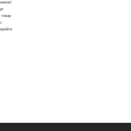
нижок!
ди
 товар
о
віряйте