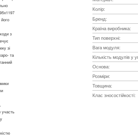
льно
Колір
:
295x1197
Бренд
:
 його
Країна виробника
:
сходи з
Тип поверхні
:
печує
Вага модуля
:
еку зі
жаро- та
Кількість модулів у у
оганний
Основа
:
Розміри
:
амики
Товщина
:
ли
Клас зносостійкості
:
,
е участь
ну
кістю