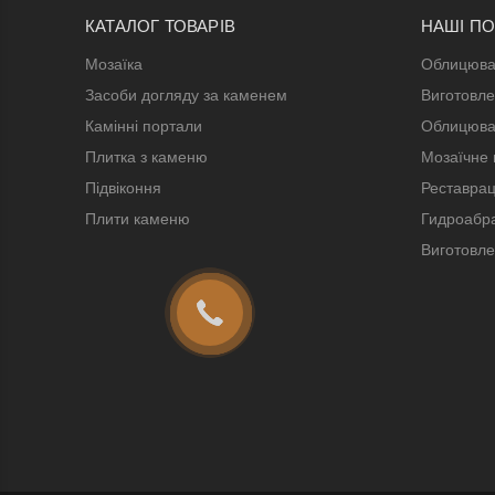
КАТАЛОГ ТОВАРІВ
НАШІ П
Мозаїка
Облицюва
Засоби догляду за каменем
Виготовле
Камінні портали
Облицюва
Плитка з каменю
Мозаїчне 
Підвіконня
Реставрац
Плити каменю
Гидроабра
Виготовле