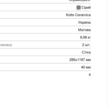
Сірий
Kotto Ceramica
Україна
Матова
9,08 кг
паковці
:
2 шт.
Сітка
295x1197 мм
40 мм
4