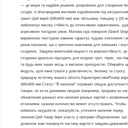
— це міцне та надійне рішення, розроблене для створення б
сходів, із благородним матовим оздобленням під натуральни
граніт.Цей виріб (295x600 мм) має збільшену товщину у {20 м
забезпечує високу стійкість до інтенсивних навантажень, уда
агресивних погодних умов. Матова сіра поверхня (Granit Grigio
вираженою текстурою каменю гарантує чудове зчеплення і мі
ризик ковзання, що є критично важливим для зовнішніх і внут
сходинок. Завдяки винятковій міцності та морозостійкості, ця
сходинка ідеально підходить для вхідних груп, терас, зон б
та будь-яких інших місць із високою прохідністю. Обирайте ц
модуль, щоб інвестувати у довговічність, безпеку та строгу,
природну естетику вашого об'єкта.ХарактеристикиРозмір вир
295х600 мм;Статус "В наличии" отражает общую доступност
товара, но из-за динамики продаж (например, продажа за час
обновления данных) или наличия разных партий с возможны
отличиями, нужное количество может отсутствовать. Чтобы
избежать неудобств, пожалуйста, уточните наличие перед
заказом.Цей товар бере участь у програмі єВідновлення, що
дозволяє вам повернути частину вартості завдяки державній