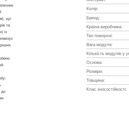
езпечних
Колір
:
й
Бренд
:
м}, що
рів та
Країна виробника
:
) із
Тип поверхні
:
німізує
Вага модуля
:
рішніх
Кількість модулів у у
арбекю
Основа
:
ей
Розміри
:
обу:
Товщина
:
ь
Клас зносостійкості
:
 до
ми