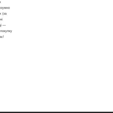
з
озумно
 (за
ні
ці —
 покупку
ас!