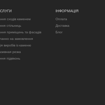
ОСЛУГИ
ІНФОРМАЦІЯ
ння сходів каменем
Оплата
ння стільниць
Доставка
ння приміщень та фасадів
Блог
панно на замовлення
ія виробів із каменю
зивная резка
ння підвіконь