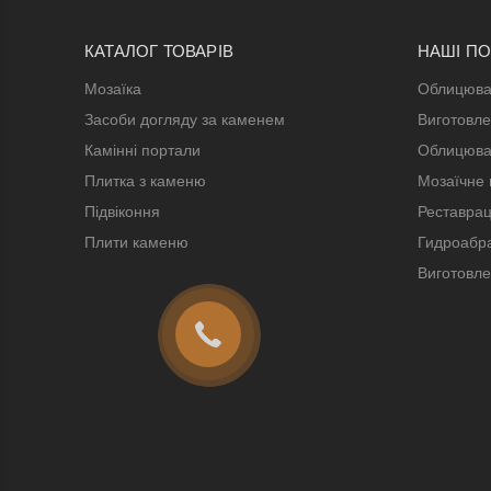
КАТАЛОГ ТОВАРІВ
НАШІ П
Мозаїка
Облицюва
Засоби догляду за каменем
Виготовле
Камінні портали
Облицюва
Плитка з каменю
Мозаїчне 
Підвіконня
Реставрац
Плити каменю
Гидроабра
Виготовле