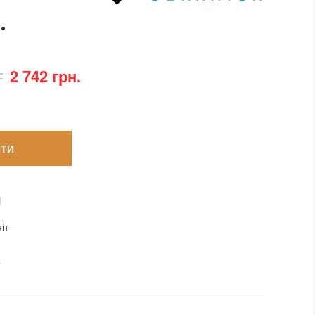
.
2 742 грн.
ТИ
И
іт
a