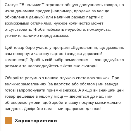
Статус ""В наличии"" отражает общую доступность товара, но
из-за динамики продаж (например, продажа за час до
обновления данных) или наличия разных партий с
возможными отличиями, нужное количество может
отсутствовать. Чтобы избежать неудобств, пожалуйста,
уточните наличие перед заказом.
Цей товар бере участь у програмі єВідновлення, що дозволяє
вам повернути частину вартості завдяки державній
компенсації. Зробіть свій вибір осмисленим — заощаджуйте з
розумом та насолоджуйтесь якістю вже сьогодні!
Обирайте розумно з нашою гнучкою системою знижок! При
великих замовленнях (за вартістю або обсягом) ми завжди
готові запропонувати приємні знижки. А якщо ви знайшли цей
товар дешевше в іншому місці — зверніться до нас, і ми
обговоримо умови, щоб зробити вашу покупку максимально
вигідною. Довіряйте нам — ми працюємо для вас!
Характеристики