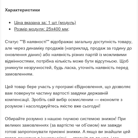
Характеристики
Ціна вказана за: 1 шт (модуль)
Розмір модуля: 25x400 мм;
Статус ""В наявності"" відображає загальну доступність товару,
але через динаміку продажів (наприклад, продаж за годину до
оновлення даних) або наявність різних партій із можливими
відмінностями, потрібна кількість може бути відсутньою. Щоб
уникнути незручностей, будь ласка, уточніть наявність перед
замовленням.
Цей товар бере участь у програмі єВідновлення, що дозволяє
вам повернути частину вартості завдяки державній
компенсації. Зробіть свій вибір осмисленим — економте з
розумом і насолоджуйтесь якістю вже сьогодні!
Обирайте розумно з нашою гнучкою системою знижок! При
великих замовленнях (за вартістю чи об’ємом) ми завжди
готові запропонувати приємні знижки. А якщо ви знайшли цей
товар дешевше в іншому місці — зверніться до нас, і ми