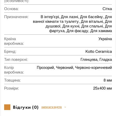
(особливості)
:
Основа
:
Сітка
Призначення
:
В інтер'єрі, Для лазні, Для басейну, Для
ванної кімнати та туалету, Для вітальні, Для
душової, Для кухні, Для спальні, Для
фартуха, Для фасаду, Для хамама
Країна
Україна
виробника
:
Бренд
:
Kotto Ceramica
Тип поверхні
:
Глянцева, Гладка
Колір
Прозорий, Червоний, Червоно-коричневий
виробника
:
Товщина
:
8 мм
Розміри
:
25x400 мм
Відгуки (0)
НАПИСАТИ ВІДГУК