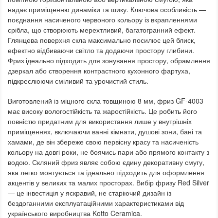
надає приміщенню динаміки та шику. Ключова особливість —
поєднання насиченого червоного кольору із вкрапленнями
срібла, що створюють мерехтливий, багатогранний ефект.
Глянцева поверхня скла максимально посилює цей блиск,
ефектно відбиваючи світло та додаючи простору глибини.
Фриз ідеально підходить для зонування простору, обрамлення
дзеркал або створення контрастного кухонного фартуха,
підкреслюючи сміливий та урочистий стиль.
Виготовлений із міцного скла товщиною 8 мм, фриз GF-4003
має високу вологостійкість та жаростійкість. Це робить його
повністю придатним для використання лише у внутрішніх
приміщеннях, включаючи ванні кімнати, душові зони, бані та
хамами, де він збереже свою первісну красу та насиченість
кольору на довгі роки, не боячись пари або прямого контакту з
водою. Скляний фриз являє собою єдину декоративну смугу,
яка легко монтується та ідеально підходить для оформлення
акцентів у великих та малих просторах. Вибір фризу Red Silver
— це інвестиція у яскравий, не старіючий дизайн із
бездоганними експлуатаційними характеристиками від
українського виробництва Kotto Ceramica.