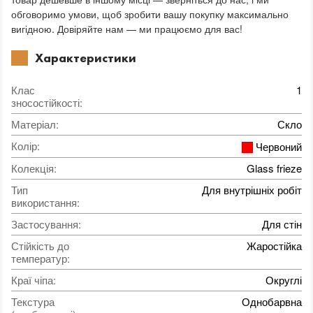
обговоримо умови, щоб зробити вашу покупку максимально
вигідною. Довіряйте нам — ми працюємо для вас!
Характеристики
Клас
1
зносостійкості
:
Матеріал
:
Скло
Колір
:
Червоний
Колекція
:
Glass frieze
Тип
Для внутрішніх робіт
використання
:
Застосування
:
Для стін
Стійкість до
Жаростійка
температур
:
Краї чіпа
:
Округлі
Текстура
Однобарвна