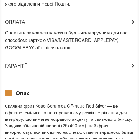
якого відділення Нової Пошти.
ОПЛАТА
Сплатити замовлення можна будь-яким зручним для вас
способом: карткою VISA/MASTERCARD, APPLEPAY,
GOOGLEPAY або післяплатою.
ГАРАНТІЇ
Опис
Скляний фриз Kotto Ceramica GF-4003 Red Silver — це
ефектне, сміливе та по-справжньому розкішне рішення для
інтер'єру, що вимагає яскравого акценту та святкового блиску.
Завдяки збільшеній ширині (25х400 мм), цей фриз
використовується виключно на стінах, стаючи виразною, більш
помітною горизонтальною або вертикальною смугою, яка