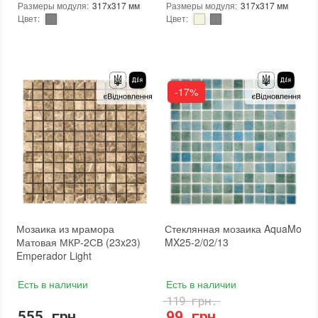
Размеры модуля
:
317x317 мм
Размеры модуля
:
317x317 мм
Цвет
:
Цвет
:
Тип использования
:
Для внутренних работ, Для наружных работ
Тип использования
:
Для внутренних работ, Для наружных работ
Использование
:
Для стен, Для пола
Серия
:
LE
Форма чипа
:
Квадратная
Использование
:
Для стен, Для пола
Вес (брутто)
:
0.704 кг
Устойчивость к температурам
:
Жаростойкая, Морозостойкая
Основа
:
Бумага, Сетка
Форма чипа
:
Квадратная
-17%
Назначение
:
В интерьере, Для бани, Для бассейна, Для ванной комнаты и туалета, Для гостинной, Для душевой, Для кухни, Для спальни, Для фартука, Для фасада, Для хамама
Основа
:
Сетка
Количество в упаковке
:
20 шт.
Назначение
:
В интерьере, Для бани, Для бассейна, Для ванной комнаты и туалета, Для гостинной, Для душевой, Для кухни, Для спальни, Для фартука, Для фасада, Для хамама
Размеры чипа
:
25x25 мм
Количество в упаковке
:
20 шт.
Толщина чипа
:
4 мм
Вес модуля
:
0,7 кг
Площадь модуля
:
0,1 м²
Размеры чипа
:
24x24 мм
Страна производителя
:
Украина
Толщина чипа
:
4 мм
Бренд
:
AquaMo
Площадь модуля
:
0,1 м²
Тип поверхности
:
Матовая
Страна производителя
:
Украина
Бренд
:
AquaMo
Тип поверхности
:
Матовая
Мозаика из мрамора
Стеклянная мозаика AquaMo
Матовая МКР-2СВ (23x23)
MX25-2/02/13
Emperador Light
Есть в наличии
Есть в наличии
119 грн.
555 грн.
99 грн.