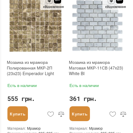
Форма чипа
:
Квадратная
Размеры чипа
:
20x20 мм
Вес (брутто)
:
0.704 кг
Толщина чипа
:
4 мм
Основа
:
Сетка
Площадь модуля
:
0,535 м²
Назначение
:
В интерьере, Для бани, Для бассейна, Для ванной комнаты и туалета, Для гостинной, Для душевой, Для кухни, Для спальни, Для фартука, Для фасада, Для хамама
Страна производителя
:
Украина
Вес модуля
:
0,7 кг
Бренд
:
D-CORE
Размеры чипа
:
25x25 мм
Тип поверхности
:
Глянцевая
Толщина чипа
:
4 мм
Площадь модуля
:
0,1 м²
Страна производителя
:
Украина
Бренд
:
AquaMo
Тип поверхности
:
Глянцевая
Мозаика из мрамора
Мозаика из мрамора
Полированная МКР-2П
Матовая МКР-11СВ (47x23)
(23x23) Emperador Light
White BI
Есть в наличии
Есть в наличии
555 грн.
361 грн.
Купить
Купить
Материал
:
Мрамор
Материал
:
Мрамор