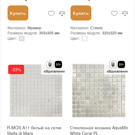
Купить
Купить
Материал
:
Мрамор
Материал
:
Стекло
Размеры модуля
:
305x305 мм
Размеры модуля
:
320x320 мм
Цвет
:
Цвет
:
Тип использования
:
Для внутренних работ, Для наружных работ
Тип использования
:
Для внутренних работ, Для наружных работ
Использование
:
Для стен, Для пола
Использование
:
Для стен, Для пола
Края чипа
:
Ровные
Форма чипа
:
Квадратная
Форма чипа
:
Квадратная
Основа
:
Сетка
Вес (брутто)
:
1.5 кг
Назначение
:
В интерьере, Для бани, Для бассейна, Для ванной комнаты и туалета, Для гостинной, Для душевой, Для кухни, Для спальни, Для фартука, Для фасада, Для хамама
-23%
Основа
:
Сетка
Количество в упаковке
:
20 шт.
Назначение
:
В интерьере, Для бани, Для бассейна, Для ванной комнаты и туалета, Для гостинной, Для душевой, Для кухни, Для спальни, Для фартука, Для фасада, Для хамама
Размеры чипа
:
24x24 мм
Количество в упаковке
:
22 шт.
Толщина чипа
:
Другая
Вес модуля
:
1,35 кг
Площадь модуля
:
0,1 м²
Размеры чипа
:
23x23 мм
Страна производителя
:
Китай
Толщина чипа
:
6 мм
Бренд
:
Vivacer
Площадь модуля
:
0,093 м²
Тип поверхности
:
Глянцевая
Страна производителя
:
Украина
Бренд
:
KrimArt
Тип поверхности
:
Глянцевая
Камень
:
White Mix
R-MOS A11 белый на сетке
Стеклянная мозаика AquaMo
Stella di Mare
White Coral PL