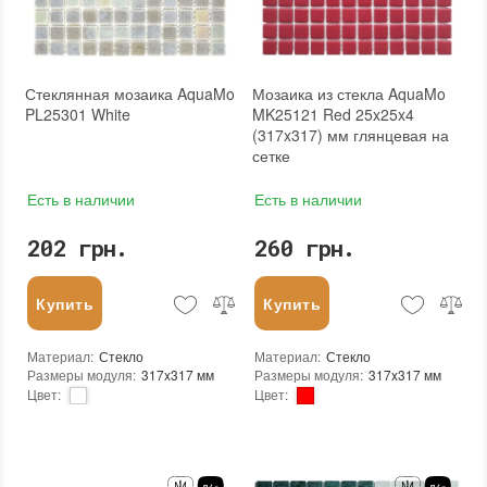
Тип поверхности
:
Матовая
Бренд
:
KrimArt
Камень
:
Travertine
Тип поверхности
:
Матовая
Камень
:
Grey Mix
Стеклянная мозаика AquaMo
Мозаика из стекла AquaMo
PL25301 White
MK25121 Red 25x25x4
(317x317) мм глянцевая на
сетке
Есть в наличии
Есть в наличии
202 грн.
260 грн.
Купить
Купить
Материал
:
Стекло
Материал
:
Стекло
Размеры модуля
:
317x317 мм
Размеры модуля
:
317x317 мм
Цвет
:
Цвет
:
Тип использования
:
Для внутренних работ, Для наружных работ
Тип использования
:
Для внутренних работ, Для наружных работ
Серия
:
PL
Серия
:
MX25
Использование
:
Для стен, Для пола
Использование
:
Для стен, Для пола
Форма чипа
:
Квадратная
Устойчивость к температурам
:
Жаростойкая, Морозостойкая