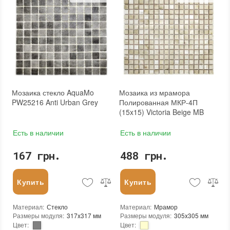
Количество в упаковке
:
20 шт.
Вес модуля
:
1,35 кг
Размеры чипа
:
25x25 мм
Размеры чипа
:
хаотичные
Толщина чипа
:
4 мм
Толщина чипа
:
6 мм
Площадь модуля
:
0,1 м²
Площадь модуля
:
0,093 м²
Страна производителя
:
Украина
Страна производителя
:
Украина
Бренд
:
AquaMo
Бренд
:
KrimArt
Тип поверхности
:
Глянцевая
Тип поверхности
:
Матовая
Камень
:
White Mix
Мозаика стекло AquaMo
Мозаика из мрамора
PW25216 Anti Urban Grey
Полированная МКР-4П
(15x15) Victoria Beige MB
Есть в наличии
Есть в наличии
167 грн.
488 грн.
Купить
Купить
Материал
:
Стекло
Материал
:
Мрамор
Размеры модуля
:
317x317 мм
Размеры модуля
:
305x305 мм
Цвет
:
Цвет
: