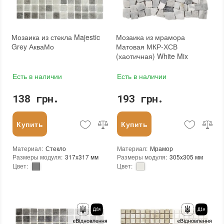
Мозаика из стекла Majestic
Мозаика из мрамора
Grey АкваМо
Матовая МКР-ХСВ
(хаотичная) White Mix
Есть в наличии
Есть в наличии
138 грн.
193 грн.
Купить
Купить
Материал
:
Стекло
Материал
:
Мрамор
Размеры модуля
:
317x317 мм
Размеры модуля
:
305x305 мм
Цвет
:
Цвет
:
Тип использования
:
Для внутренних работ, Для наружных работ
Тип использования
:
Для внутренних работ, Для наружных работ
Использование
:
Для стен, Для пола
Использование
:
Для стен, Для пола
Форма чипа
:
Квадратная
Вес (брутто)
:
1.5 кг
Вес (брутто)
:
0.704 кг
Основа
:
Сетка
Основа
:
Бумага, Сетка
Назначение
:
В интерьере, Для бани, Для бассейна, Для ванной комнаты и туалета, Для гостинной, Для душевой, Для кухни, Для спальни, Для фартука, Для фасада, Для хамама
Назначение
:
В интерьере, Для бани, Для бассейна, Для ванной комнаты и туалета, Для гостинной, Для душевой, Для кухни, Для спальни, Для фартука, Для фасада, Для хамама
Количество в упаковке
:
22 шт.