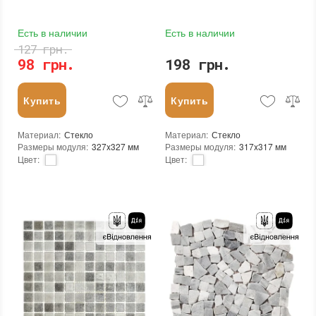
Есть в наличии
Есть в наличии
127 грн.
98 грн.
198 грн.
Купить
Купить
Материал
:
Стекло
Материал
:
Стекло
Размеры модуля
:
327x327 мм
Размеры модуля
:
317x317 мм
Цвет
:
Цвет
:
Тип использования
:
Для внутренних работ, Для наружных работ
Тип использования
:
Для внутренних работ, Для наружных работ
Использование
:
Для стен, Для пола
Использование
:
Для стен, Для пола
Форма чипа
:
Квадратная
Форма чипа
:
Квадратная
Основа
:
Сетка
Вес (брутто)
:
0.704 кг
Назначение
:
В интерьере, Для бани, Для бассейна, Для ванной комнаты и туалета, Для гостинной, Для душевой, Для кухни, Для спальни, Для фартука, Для фасада, Для хамама
Основа
:
Бумага, Сетка
Размеры чипа
:
20x20 мм
Назначение
:
В интерьере, Для бани, Для бассейна, Для ванной комнаты и туалета, Для гостинной, Для душевой, Для кухни, Для спальни, Для фартука, Для фасада, Для хамама
Толщина чипа
:
4 мм
Количество в упаковке
:
20 шт.
Площадь модуля
:
0,107 м²
Размеры чипа
:
25x25 мм
Страна производителя
:
Китай
Толщина чипа
:
4 мм
Бренд
:
Stella di Mare
Площадь модуля
:
0,1 м²
Тип поверхности
:
Матовая
Страна производителя
:
Украина
Бренд
:
AquaMo
Тип поверхности
:
Рельефная