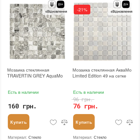
Основа
:
Бумага, Сетка
Форма чипа
:
Квадратная
-21%
Назначение
:
В интерьере, Для бани, Для бассейна, Для ванной комнаты и туалета, Для гостинной, Для душевой, Для кухни, Для спальни, Для фартука, Для фасада, Для хамама
Основа
:
Сетка
Количество в упаковке
:
20 шт.
Назначение
:
В интерьере, Для бани, Для бассейна, Для ванной комнаты и туалета, Для гостинной, Для душевой, Для кухни, Для спальни, Для фартука, Для фасада, Для хамама
Размеры чипа
:
25x25 мм
Количество в упаковке
:
20 шт.
Толщина чипа
:
4 мм
Вес модуля
:
0,7 кг
Площадь модуля
:
0,1 м²
Размеры чипа
:
24x24 мм
Страна производителя
:
Украина
Толщина чипа
:
4 мм
Бренд
:
AquaMo
Площадь модуля
:
0,1 м²
Тип поверхности
:
Матовая
Страна производителя
:
Украина
Бренд
:
AquaMo
Тип поверхности
:
Глянцевая
Мозаика стеклянная
Мозаика стеклянная АкваМо
TRAVERTIN GREY AquaMo
Limited Edition 49 на сетке
Есть в наличии
Есть в наличии
96 грн.
160 грн.
76 грн.
Купить
Купить
Материал
:
Стекло
Материал
:
Стекло