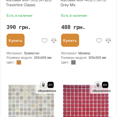
Travertine Classic
Grey Mix
Есть в наличии
Есть в наличии
390 грн.
488 грн.
Купить
Купить
Материал
:
Травертин
Материал
:
Мрамор
Размеры модуля
:
305x305 мм
Размеры модуля
:
305x305 мм
Цвет
:
Цвет
:
Тип использования
:
Для внутренних работ, Для наружных работ
Тип использования
:
Для внутренних работ, Для наружных работ
Использование
:
Для стен, Для пола
Использование
:
Для стен, Для пола
Вес (брутто)
:
1.5 кг
Форма чипа
:
Квадратная
Основа
:
Сетка
Вес (брутто)
:
1.5 кг
Назначение
:
В интерьере, Для бани, Для бассейна, Для ванной комнаты и туалета, Для гостинной, Для душевой, Для кухни, Для спальни, Для фартука, Для фасада, Для хамама
Основа
:
Сетка
Количество в упаковке
:
22 шт.
Назначение
:
В интерьере, Для бани, Для бассейна, Для ванной комнаты и туалета, Для гостинной, Для душевой, Для кухни, Для спальни, Для фартука, Для фасада, Для хамама
Вес модуля
:
1,35 кг
Количество в упаковке
:
22 шт.
Размеры чипа
:
47x23 мм
Вес модуля
:
1,35 кг
Толщина чипа
:
6 мм
Размеры чипа
:
15x15 мм
Площадь модуля
:
0,083 м²
Толщина чипа
:
6 мм
Страна производителя
:
Украина
Площадь модуля
:
0,093 м²
Бренд
:
KrimArt
Страна производителя
:
Украина