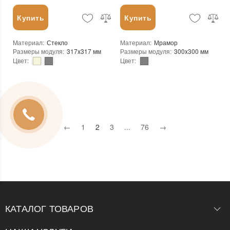
Купить
Купить
Материал
:
Стекло
Материал
:
Мрамор
Размеры модуля
:
317x317 мм
Размеры модуля
:
300x300 мм
Цвет
:
Цвет
:
Тип использования
:
Для внутренних работ, Для наружных работ
Тип использования
:
Для внутренних работ, Для наружных работ
Серия
:
LE
Использование
:
Для стен, Для пола
Использование
:
Для стен, Для пола
Форма чипа
:
Квадратная
Устойчивость к температурам
:
Жаростойкая, Морозостойкая
Основа
:
Сетка
Форма чипа
:
Квадратная
Назначение
:
В интерьере, Для бани, Для бассейна, Для ванной комнаты и туалета, Для гостинной, Для душевой, Для кухни, Для спальни, Для фартука, Для фасада, Для хамама
Основа
:
Сетка
Размеры чипа
:
23x23 мм
Назначение
:
В интерьере, Для бани, Для бассейна, Для ванной комнаты и туалета, Для гостинной, Для душевой, Для кухни, Для спальни, Для фартука, Для фасада, Для хамама
Толщина чипа
:
8 мм
←
1
2
3
...
76
→
Количество в упаковке
:
20 шт.
Площадь модуля
:
0,09 м²
Вес модуля
:
0,7 кг
Страна производителя
:
Китай
Размеры чипа
:
24x24 мм
Бренд
:
Mozaico de Lux
Толщина чипа
:
4 мм
Тип поверхности
:
Глянцевая
Площадь модуля
:
0,1 м²
Камень
:
Другой
Страна производителя
:
Украина
Бренд
:
AquaMo
Тип поверхности
:
Матовая
КАТАЛОГ ТОВАРОВ