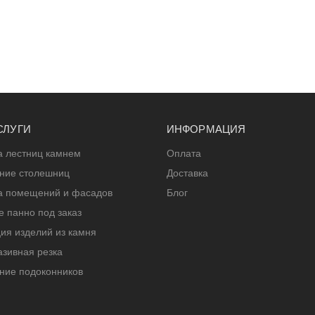
СЛУГИ
ИНФОРМАЦИЯ
а лестниц камнем
Оплата
ение столешниц
Доставка
а помещений и фасадов
Блог
 панно под заказ
ия изделий из камня
зивная резка
ние подоконников