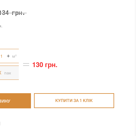
134 грн.
н.
м²
130 грн.
пак
ЗИНУ
КУПИТИ ЗА 1 КЛIК
И