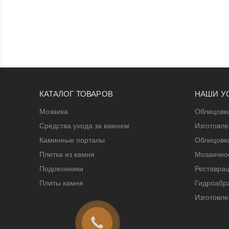
КАТАЛОГ ТОВАРОВ
НАШИ У
Мозаика
Облицовк
Средства ухода за камнем
Изготовл
Каминные порталы
Облицовк
Плитка из камня
Мозаичное
Подоконники
Реставрац
Плиты камня
Гидроабра
Изготовле