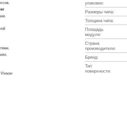
ессов,
упаковке
:
cer
Размеры чипа
:
вне.
Толщина чипа
:
кой
Площадь
модуля
:
Страна
тями,
производителя
:
иях.
Бренд
:
Тип
поверхности
:
Vivacer