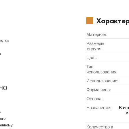
Характер
Материал
:
нотки
Размеры
модуля
:
х
Цвет
:
Тип
использования
:
Использование
:
но
Форма чипа
:
Основа
:
Назначение
:
В ин
ь
и
ого
венному
Количество в