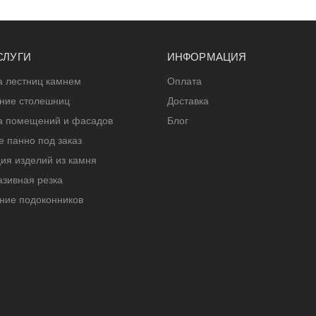
СЛУГИ
ИНФОРМАЦИЯ
а лестниц камнем
Оплата
ение столешниц
Доставка
а помещений и фасадов
Блог
 панно под заказ
ия изделий из камня
зивная резка
ние подоконников