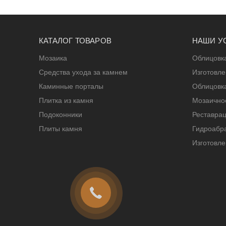
КАТАЛОГ ТОВАРОВ
НАШИ У
Мозаика
Облицовк
Средства ухода за камнем
Изготовл
Каминные порталы
Облицовк
Плитка из камня
Мозаичное
Подоконники
Реставрац
Плиты камня
Гидроабра
Изготовле