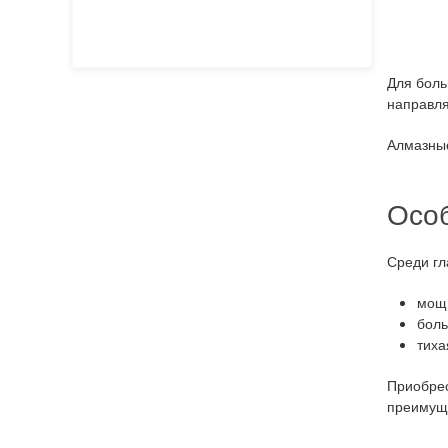
Для боль
направля
Алмазные
Осо
Среди гл
мощн
боль
тиха
Приобрес
преимуще