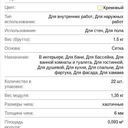
Цвет
:
Кремовый
Тип
Для внутренних работ, Для наружных
использования
:
работ
Использование
:
Для стен, Для пола
Вес (брутто)
:
1.5 кг
Основа
:
Сетка
Назначение
:
В интерьере, Для бани, Для бассейна, Для
ванной комнаты и туалета, Для гостинной,
Для душевой, Для кухни, Для спальни, Для
фартука, Для фасада, Для хамама
Количество в
22 шт.
упаковке
:
Вес модуля
:
1,35 кг
Размеры чипа
:
хаотичные
Толщина чипа
:
6 мм
Площадь
0,093 м²
модуля
: