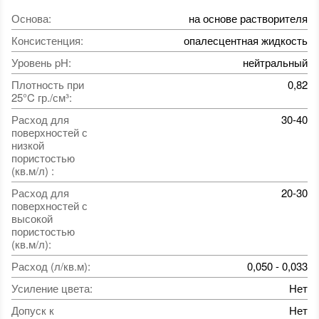
Основа
:
на основе растворителя
Консистенция
:
опалесцентная жидкость
Уровень pH
:
нейтральный
Плотность при
0,82
25°C гр./см³
:
Расход для
30-40
поверхностей с
низкой
пористостью
(кв.м/л)
:
Расход для
20-30
поверхностей с
высокой
пористостью
(кв.м/л)
:
Расход (л/кв.м)
:
0,050 - 0,033
Усиление цвета
:
Нет
Допуск к
Нет