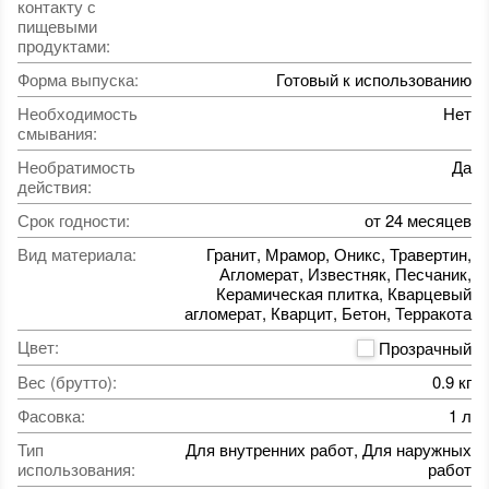
контакту с
пищевыми
продуктами
:
Форма выпуска
:
Готовый к использованию
Необходимость
Нет
смывания
:
Необратимость
Да
действия
:
Срок годности
:
от 24 месяцев
Вид материала
:
Гранит, Мрамор, Оникс, Травертин,
Агломерат, Известняк, Песчаник,
Керамическая плитка, Кварцевый
агломерат, Кварцит, Бетон, Терракота
Цвет
:
Прозрачный
Вес (брутто)
:
0.9 кг
Фасовка
:
1 л
Тип
Для внутренних работ, Для наружных
использования
:
работ