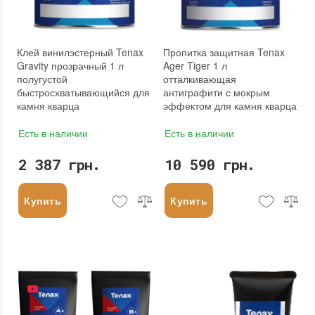
Клей винилэстерный Tenax
Пропитка защитная Tenax
Gravity прозрачный 1 л
Ager Tiger 1 л
полугустой
отталкивающая
быстросхватывающийся для
антиграфити с мокрым
камня кварца
эффектом для камня кварца
Есть в наличии
Есть в наличии
2 387 грн.
10 590 грн.
Купить
Купить