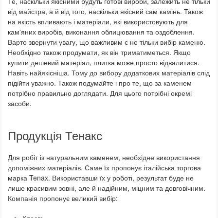
Те, наскільки якісними будуть готові вироби, залежить не тільки
від майстра, а й від того, наскільки якісний сам камінь. Також
на якість впливають і матеріали, які використовують для
кам'яних виробів, виконання облицювання та оздоблення.
Варто звернути увагу, що важливим є не тільки вибір каменю.
Необхідно також продумати, як він триматиметься. Якщо
купити дешевий матеріал, плитка може просто відвалитися.
Навіть найякісніша. Тому до вибору додаткових матеріалів слід
підійти уважно. Також подумайте і про те, що за каменем
потрібно правильно доглядати. Для цього потрібні окремі
засоби.
Продукція Тенакс
Для робіт із натуральним каменем, необхідне використання
допоміжних матеріалів. Саме їх пропонує італійська торгова
марка Tenax. Використавши їх у роботі, результат буде не
лише красивим зовні, але й надійним, міцним та довговічним.
Компанія пропонує великий вибір: