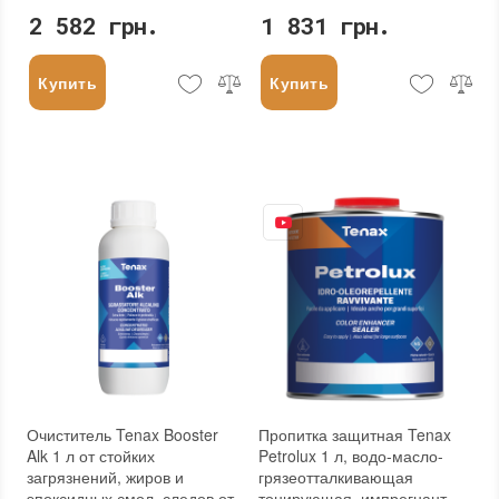
2 582 грн.
1 831 грн.
Купить
Купить
Очиститель Tenax Booster
Пропитка защитная Tenax
Alk 1 л от стойких
Petrolux 1 л, водо-масло-
загрязнений, жиров и
грязеотталкивающая
эпоксидных смол, следов от
тонирующая, импрегнант