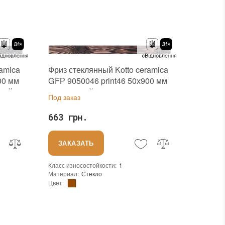
Желто-оранжевый, Прозрачный, Охра, Черно-золотистый
Цвет производителя
:
Разноцветный, Прозрачный
Фриз стеклянный Kotto ceramica
ramica
GFР 9050046 print46 50х900 мм
00 мм
коричневый с принтом для
нной
Под заказ
сауны хамама
663 грн.
ЗАКАЗАТЬ
Класс износостойкости
:
1
Материал
:
Стекло
Цвет
:
Коллекция
:
Glass frieze
Тип использования
:
Для внутренних работ
Для внутренних работ
Использование
:
Для стен
Устойчивость к температурам
:
Жаростойкая
Жаростойкая