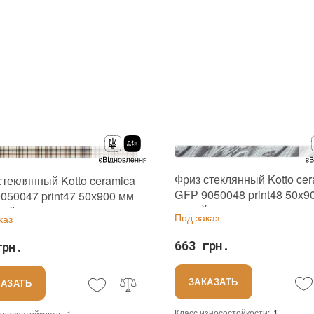
Основа
:
Сетка
Сетка
Назначение
:
ение
:
В интерьере, Для бани, Для бассейна, Для ванной комнаты и туалета, Для гостинной, Для душевой, Для кухни, Для спальни, Для фартука, Для фасада, Для хамама
Количество в упаковке
:
15 шт.
тво в упаковке
:
15 шт.
Вес модуля
:
0,29 кг
дуля
:
0,29 кг
Страна производителя
:
Украина
 производителя
:
Украина
Бренд
:
Kotto Ceramica
Kotto Ceramica
Тип поверхности
:
Глянцевая, Глад
ерхности
:
Глянцевая, Гладкая
Цвет производителя
:
роизводителя
:
Разноцветный, Прозрачный
Фриз стеклянный Kotto ce
стеклянный Kotto ceramica
GFР 9050048 print48 50х9
050047 print47 50х900 мм
серый с принтом для мок
ый с принтом для
Под заказ
каз
зон душевой
ой сауны
663 грн.
грн.
ЗАКАЗАТЬ
КАЗАТЬ
Класс износостойкости
:
1
зносостойкости
:
1