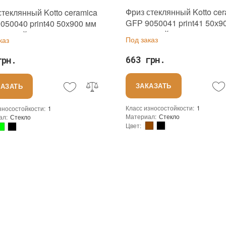
Фриз стеклянный Kotto ce
стеклянный Kotto ceramica
GFР 9050041 print41 50х9
050040 print40 50х900 мм
оранжевый с принтом для
о-синий с принтом для
Под заказ
каз
сауны спа зоны
ванной
663 грн.
грн.
ЗАКАЗАТЬ
КАЗАТЬ
Класс износостойкости
:
1
зносостойкости
:
1
Материал
:
Стекло
ал
:
Стекло
Цвет
:
Коллекция
:
Glass frieze
ция
:
Glass frieze
Тип использования
:
ользования
:
Для внутренних работ
Использование
:
Для стен
зование
:
Для стен
Устойчивость к температурам
:
вость к температурам
:
Жаростойкая
Основа
:
Сетка
Сетка
Назначение
:
ение
:
В интерьере, Для бани, Для бассейна, Для ванной комнаты и туалета, Для гостинной, Для душевой, Для кухни, Для спальни, Для фартука, Для фасада, Для хамама
Количество в упаковке
:
15 шт.
тво в упаковке
:
15 шт.
Вес модуля
:
0,29 кг
дуля
:
0,29 кг
Страна производителя
:
Украина
 производителя
:
Украина
Бренд
:
Kotto Ceramica
Kotto Ceramica
Тип поверхности
:
Глянцевая, Глад
ерхности
:
Глянцевая, Гладкая