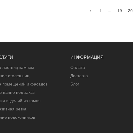
←
1
...
19
20
СЛУГИ
ИНФОРМАЦИЯ
а лестниц камнем
Оплата
ение столешниц
Доставка
а помещений и фасадов
Блог
 панно под заказ
ия изделий из камня
зивная резка
ние подоконников