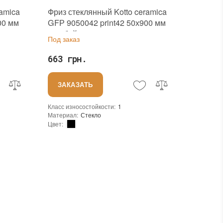
ramica
Фриз стеклянный Kotto ceramica
00 мм
GFР 9050042 print42 50х900 мм
голубой с принтом для стен
Под заказ
сауны
663 грн.
ЗАКАЗАТЬ
Класс износостойкости
:
1
Материал
:
Стекло
Цвет
:
Коллекция
:
Glass frieze
Для внутренних работ
Тип использования
:
Для внутренних работ
Использование
:
Для стен
Жаростойкая
Устойчивость к температурам
:
Жаростойкая
Основа
:
Сетка
В интерьере, Для бани, Для бассейна, Для ванной комнаты и туалета, Для гостинной, Для душевой, Для кухни, Для спальни, Для фартука, Для фасада, Для хамама
Назначение
:
В интерьере, Для бани, Для бассейна, Для ванной комнаты и туалета, Для гостинной, Для душевой, Для кухни, Для спальни, Для фартука, Для фасада, Для хамама
Количество в упаковке
:
15 шт.
Вес модуля
:
0,29 кг
Страна производителя
:
Украина
Бренд
:
Kotto Ceramica
кая
Тип поверхности
:
Глянцевая, Гладкая