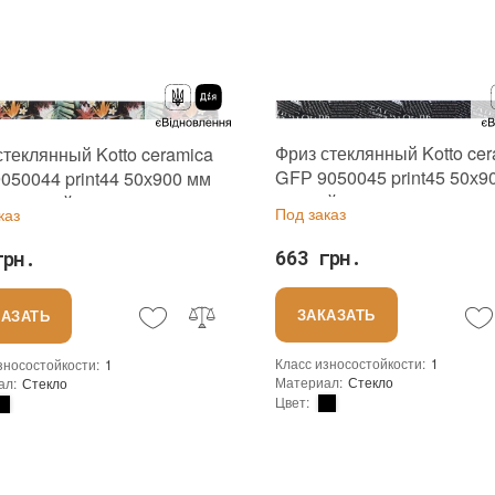
Цвет производителя
:
роизводителя
:
Прозрачный, Сине-зеленый
Фриз стеклянный Kotto ce
стеклянный Kotto ceramica
GFР 9050045 print45 50х9
050044 print44 50х900 мм
черный с принтом для ва
-зеленый с принтом для
Под заказ
каз
душевой
й
663 грн.
грн.
ЗАКАЗАТЬ
КАЗАТЬ
Класс износостойкости
:
1
зносостойкости
:
1
Материал
:
Стекло
ал
:
Стекло
Цвет
:
Коллекция
:
Glass frieze
ция
:
Glass frieze
Тип использования
:
ользования
:
Для внутренних работ
Использование
:
Для стен
зование
:
Для стен
Устойчивость к температурам
:
вость к температурам
:
Жаростойкая