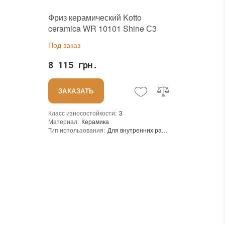
Фриз керамический Kotto
ceramica WR 10101 Shine С3
Для внутренних работ
162x505 мм для стен холла
Под заказ
Жаростойкая
8 115 грн.
В интерьере, Для бани, Для бассейна, Для ванной комнаты и туалета, Для гостинной, Для душевой, Для кухни, Для спальни, Для фартука, Для фасада, Для хамама
ЗАКАЗАТЬ
кая
Класс износостойкости
:
3
зрачный
Материал
:
Керамика
Тип использования
:
Для внутренних работ, Для наружных работ
Основа
:
Сетка
Назначение
:
В интерьере, Для бани, Для бассейна, Для ванной комнаты и туалета, Для гостинной, Для душевой, Для кухни, Для спальни, Для фартука, Для фасада, Для хамама
Страна производителя
:
Украина
Бренд
:
Kotto Ceramica