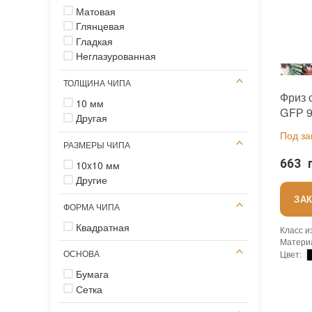
Цвет п
Матовая
Глянцевая
Гладкая
Неглазурованная
ТОЛЩИНА ЧИПА
Фриз 
10 мм
GFР 9
Другая
черно
Под за
ванно
РАЗМЕРЫ ЧИПА
663 
10x10 мм
Другие
ЗА
ФОРМА ЧИПА
Квадратная
Класс и
Матери
ОСНОВА
Цвет
:
Коллек
Бумага
Тип исп
Сетка
Исполь
Устойчи