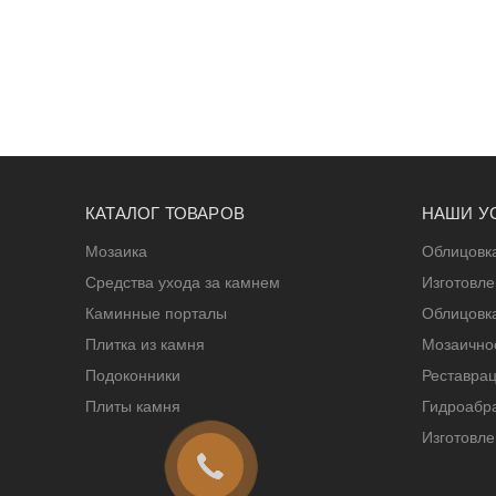
КАТАЛОГ ТОВАРОВ
НАШИ У
Мозаика
Облицовк
Средства ухода за камнем
Изготовл
Каминные порталы
Облицовк
Плитка из камня
Мозаичное
Подоконники
Реставрац
Плиты камня
Гидроабра
Изготовле