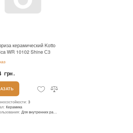
фриза керамический Kotto
ica WR 10102 Shine С3
24 мм для углов комнаты
каз
4 грн.
КАЗАТЬ
зносостойкости
:
3
ал
:
Керамика
ользования
:
Для внутренних работ, Для наружных работ
Сетка
ение
:
В интерьере, Для бани, Для бассейна, Для ванной комнаты и туалета, Для гостинной, Для душевой, Для кухни, Для спальни, Для фартука, Для фасада, Для хамама
 производителя
:
Украина
Kotto Ceramica