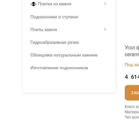
Плитка из камня
Подоконники и ступени
Плиты камня
Гидроабразивная резка
Угол 
ceram
Облицовка натуральным камнем
224x2
Под за
Изготовление подоконников
4 61
ЗА
Класс и
Матери
Тип исп
Основа
:
Назнач
Страна
Бренд
: