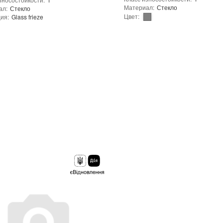
Материал
:
Стекло
ал
:
Стекло
Цвет
:
ция
:
Glass frieze
ользования
:
Для внутренних работ
Коллекция
:
Glass frieze
зование
:
Для стен
Тип использования
:
вость к температурам
:
Жаростойкая
Использование
:
Для стен
Сетка
Устойчивость к температурам
:
ение
:
В интерьере, Для бани, Для бассейна, Для ванной комнаты и туалета, Для гостинной, Для душевой, Для кухни, Для спальни, Для фартука, Для фасада, Для хамама
Основа
:
Сетка
тво в упаковке
:
15 шт.
Назначение
:
дуля
:
0,29 кг
Количество в упаковке
:
15 шт.
 производителя
:
Украина
Вес модуля
:
0,29 кг
Kotto Ceramica
Страна производителя
:
Украина
ерхности
:
Глянцевая, Гладкая
Бренд
:
Kotto Ceramica
роизводителя
:
Бежевый, Прозрачный
Тип поверхности
:
Глянцевая, Глад
Цвет производителя
:
Серый, Про