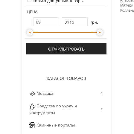
Только доступные товары
Матери
Коллек
ЦЕНА
Тип исп
Исполь
грн.
Устойчи
Основа
:
Назнач
Количес
Вес мо
Страна
Бренд
:
Тип пов
Цвет п
КАТАЛОГ ТОВАРОВ
Мозаика
Средства по уходу и
инструменты
Каминные порталы