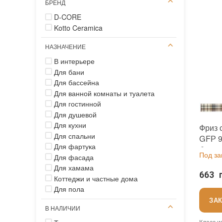
Основа
:
БРЕНД
Назнач
D-CORE
Количес
Вес мо
Kotto Ceramica
Страна
Бренд
:
НАЗНАЧЕНИЕ
Тип пов
Цвет п
В интерьере
Для бани
Для бассейна
Для ванной комнаты и туалета
Для гостинной
Для душевой
Для кухни
Фриз 
Для спальни
GFР 9
Для фартука
бежев
Под за
Для фасада
душев
Для хамама
663 
Коттеджи и частные дома
Для пола
ЗА
В НАЛИЧИИ
Класс и