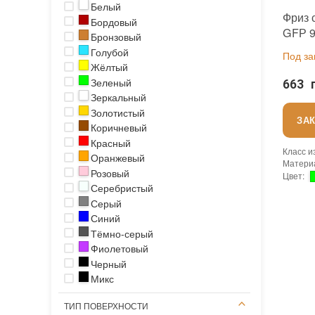
Белый
Фриз 
Бордовый
GFР 9
Бронзовый
зелен
Голубой
Под за
душа 
Жёлтый
Зеленый
663 
Зеркальный
Золотистый
ЗА
Коричневый
Красный
Класс и
Оранжевый
Матери
Розовый
Цвет
:
Серебристый
Коллек
Тип исп
Серый
Исполь
Синий
Устойчи
Тёмно-серый
Основа
:
Фиолетовый
Назнач
Количес
Черный
Вес мо
Микс
Страна
Бренд
:
ТИП ПОВЕРХНОСТИ
Тип пов