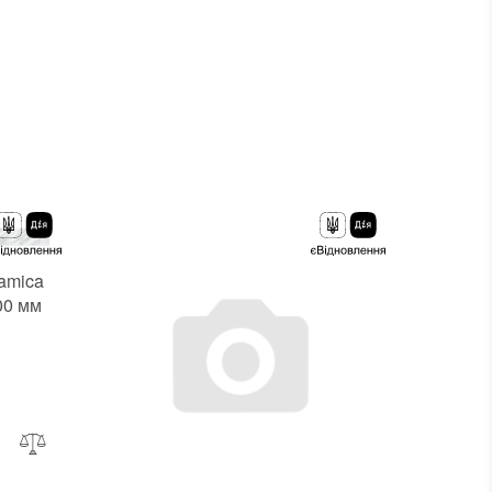
Основа
:
Сетка
Назначение
:
В интерьере, Для бани, Для бассейна, Для ванной комнаты и туалета, Для гостинной, Для душевой, Для кухни, Для спальни, Для фартука, Для фасада, Для хамама
В интерьере, Для бани, Для бассейна, Для ванной комнаты и туалета, Для гостинной, Для душевой, Для кухни, Для спальни, Для фартука, Для фасада, Для хамама
Количество в упаковке
:
15 шт.
Вес модуля
:
0,29 кг
Страна производителя
:
Украина
Бренд
:
Kotto Ceramica
Тип поверхности
:
Глянцевая, Гладкая
кая
Цвет производителя
:
Коричневый, Темно-коричневый, Прозрачный
Черный, Прозрачный, Черно-белый
ramica
00 мм
рых