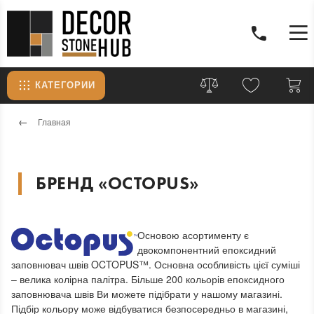
КАТЕГОРИИ
Главная
БРЕНД «OCTOPUS»
Основою асортименту є
двокомпонентний епоксидний
заповнювач швів OCTOPUS™.
Основна особливість цієї суміші
– велика колірна палітра.
Більше 200 кольорів епоксидного
заповнювача швів Ви можете підібрати у нашому магазині.
Підбір кольору може відбуватися безпосередньо в магазині,