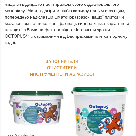
якщо ви відвідаєте нас із зразком свого оздоблювального
матеріалу.
Можна довірити підбір кольору нашим фахівцям,
попередньо надіславши шматочок (зразок) вашої плитки чи
мозаїки нам поштою.
Наш фахівець вибере кілька варіантів та
погодить з Вами по фото та відео, зіставивши зразки
OCTOPUS™ з отриманими від Вас зразками плитки в одному
кадрі.
ЗАПОЛНИТЕЛИ
ОЧИСТИТЕЛИ
ИНСТРУМЕНТЫ И АБРАЗИВЫ
Клей Octoelast