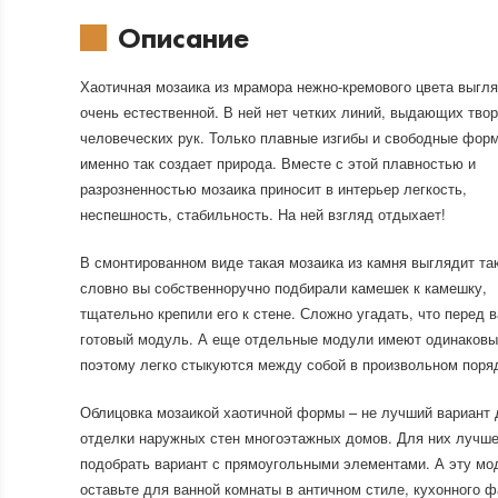
Описание
Хаотичная мозаика из мрамора нежно-кремового цвета выгл
очень естественной. В ней нет четких линий, выдающих тво
человеческих рук. Только плавные изгибы и свободные фор
именно так создает природа. Вместе с этой плавностью и
разрозненностью мозаика приносит в интерьер легкость,
неспешность, стабильность. На ней взгляд отдыхает!
В смонтированном виде такая мозаика из камня выглядит так
словно вы собственноручно подбирали камешек к камешку,
тщательно крепили его к стене. Сложно угадать, что перед 
готовый модуль. А еще отдельные модули имеют одинаковы
поэтому легко стыкуются между собой в произвольном поря
Облицовка мозаикой хаотичной формы – не лучший вариант 
отделки наружных стен многоэтажных домов. Для них лучш
подобрать вариант с прямоугольными элементами. А эту мо
оставьте для ванной комнаты в античном стиле, кухонного ф