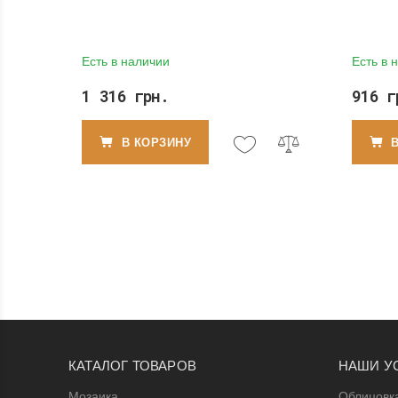
эффектом для камня и кварца
дерева
Есть в наличии
Есть в 
1 316 грн.
916 г
В КОРЗИНУ
КАТАЛОГ ТОВАРОВ
НАШИ У
Мозаика
Облицовк