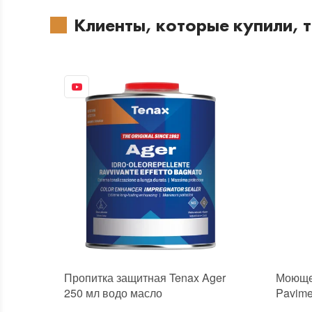
Клиенты, которые купили, 
Пропитка защитная Tenax Ager
Моющее
250 мл водо масло
Pavime
грязеотталкивающая с мокрым
искусс