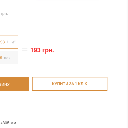
 грн.
м²
193 грн.
пак
ЗИНУ
КУПИТИ ЗА 1 КЛIК
И
5x305 мм