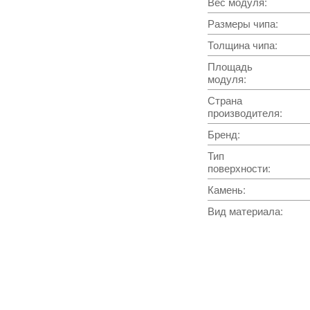
Вес модуля
:
Размеры чипа
:
Толщина чипа
:
Площадь
модуля
:
Страна
производителя
:
Бренд
:
Тип
поверхности
:
Камень
:
Вид материала
: