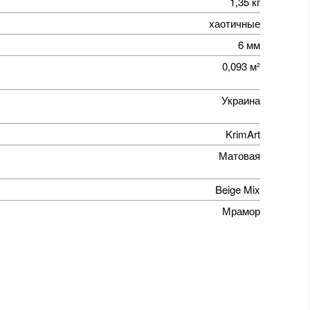
1,35 кг
хаотичные
6 мм
0,093 м²
Украина
KrimArt
Матовая
Beige Mix
Мрамор