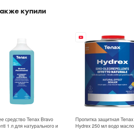
также купили
 средство Tenax Bravo
Пропитка защитная Tenax
nti 1 л для натурального и
Hydrex 250 мл водо масло
твенного камня керамики
грязеотталкивающая для