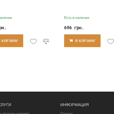
 пластика
натурального и искусстве
камня
наличии
Есть в наличии
рн.
696 грн.
В КОРЗИНУ
В КОРЗИНУ
СЛУГИ
ИНФОРМАЦИЯ
а лестниц камнем
Оплата