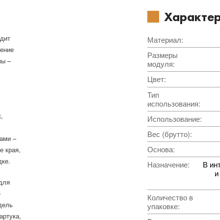
Характер
ядит
Материал
:
рение
Размеры
мы –
модуля
:
Цвет
:
Тип
использования
:
,
Использование
:
Вес (брутто)
:
вами –
Основа
:
е края,
дке.
Назначение
:
В ин
и
для
е
Количество в
дель
упаковке
:
артука,