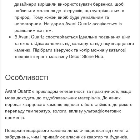
дизайнери вирішили використовувати барвники, щоб
наблизити малюнок до візерунків, що зустрічаються в
природі. Тому кожен виріб буде унікальним та
неповторним. Не дарма Avant Quartz асоціюється із
розкішним життям.
В Avant Quartz спостерігається ідеальне поєднання ціни
та якості.
Ціна
залежить від кольору та відтінку кварцового
каменю. Підібрати візерунок та колір можна у каталозі
товарів інтернет-магазину Decor Stone Hub.
Особливості
Avant Quartz є прикладом елегантності та практичності, якщо
мова доходить до оздоблювальних матеріалів. До явних
переваг кварцового каменю відносять його стійкість до різкого
перепаду температур, вологи, впливу ультрафіолетових
променів.
Поверхня кварцового каменю легко очищається від плям та
забруднень, чим і приваблює власників квартир та будинків.