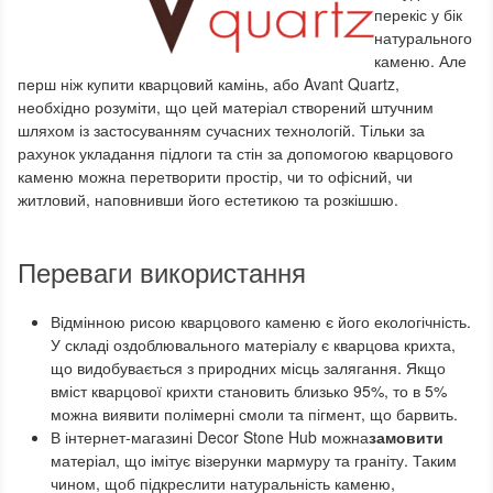
перекіс у бік
натурального
каменю. Але
перш ніж купити кварцовий камінь, або Avant Quartz,
необхідно розуміти, що цей матеріал створений штучним
шляхом із застосуванням сучасних технологій. Тільки за
рахунок укладання підлоги та стін за допомогою кварцового
каменю можна перетворити простір, чи то офісний, чи
житловий, наповнивши його естетикою та розкішшю.
Переваги використання
Відмінною рисою кварцового каменю є його екологічність.
У складі оздоблювального матеріалу є кварцова крихта,
що видобувається з природних місць залягання. Якщо
вміст кварцової крихти становить близько 95%, то в 5%
можна виявити полімерні смоли та пігмент, що барвить.
В інтернет-магазині Decor Stone Hub можна
замовити
матеріал, що імітує візерунки мармуру та граніту. Таким
чином, щоб підкреслити натуральність каменю,