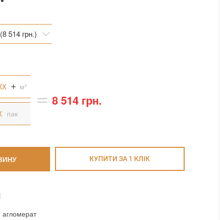
(8 514 грн.)
(8 514 грн.)
42 грн.)
м²
8 514 грн.
пак
ЗИНУ
КУПИТИ ЗА 1 КЛIК
И
 агломерат