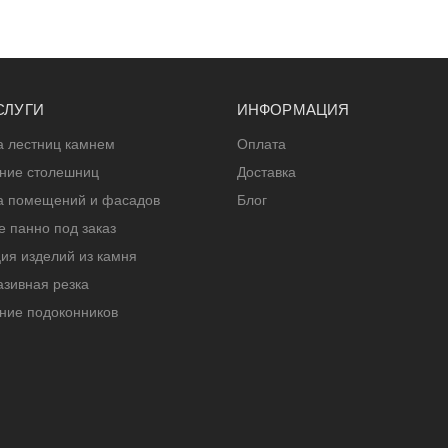
СЛУГИ
ИНФОРМАЦИЯ
а лестниц камнем
Оплата
ение столешниц
Доставка
а помещений и фасадов
Блог
 панно под заказ
ия изделий из камня
зивная резка
ние подоконников