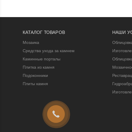
КАТАЛОГ ТОВАРОВ
НАШИ У
Мозаика
Облицовк
Средства ухода за камнем
Изготовл
Каминные порталы
Облицовк
Плитка из камня
Мозаичное
Подоконники
Реставрац
Плиты камня
Гидроабра
Изготовле