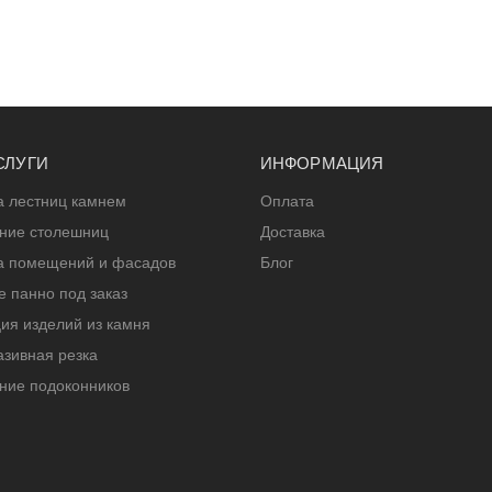
СЛУГИ
ИНФОРМАЦИЯ
а лестниц камнем
Оплата
ение столешниц
Доставка
а помещений и фасадов
Блог
 панно под заказ
ия изделий из камня
зивная резка
ние подоконников