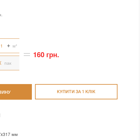
н.
м²
160 грн.
пак
ЗИНУ
КУПИТИ ЗА 1 КЛIК
И
7x317 мм