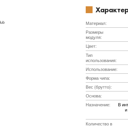
Характер
Hub
Материал
:
Размеры
модуля
:
Цвет
:
Тип
использования
:
Использование
:
Форма чипа
:
Вес (брутто)
:
Основа
:
Назначение
:
В ин
и
Количество в