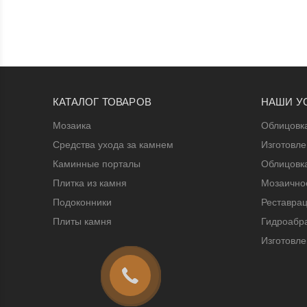
КАТАЛОГ ТОВАРОВ
НАШИ У
Мозаика
Облицовк
Средства ухода за камнем
Изготовл
Каминные порталы
Облицовк
Плитка из камня
Мозаичное
Подоконники
Реставрац
Плиты камня
Гидроабра
Изготовле