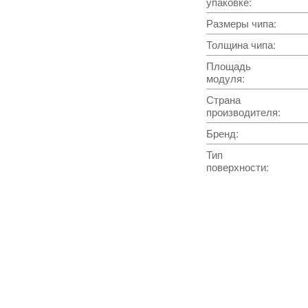
упаковке
:
Размеры чипа
:
Толщина чипа
:
Площадь
модуля
:
Страна
производителя
:
Бренд
:
Тип
поверхности
: