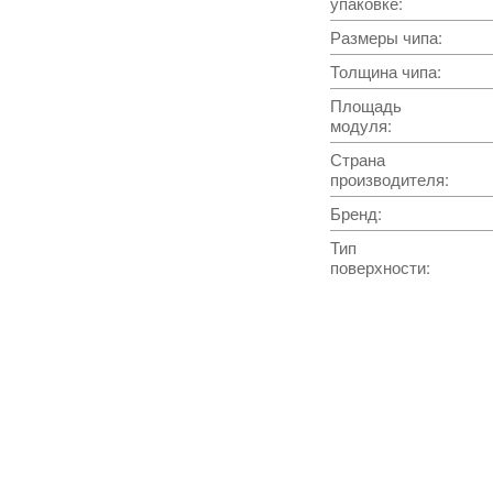
упаковке
:
Размеры чипа
:
Толщина чипа
:
Площадь
модуля
:
Страна
производителя
:
Бренд
:
Тип
поверхности
: