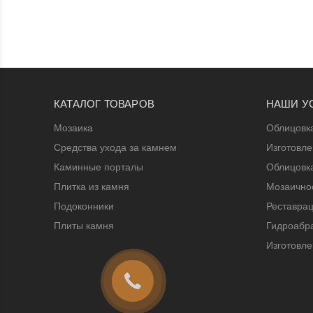
КАТАЛОГ ТОВАРОВ
НАШИ У
Мозаика
Облицовк
Средства ухода за камнем
Изготовл
Каминные порталы
Облицовк
Плитка из камня
Мозаичное
Подоконники
Реставрац
Плиты камня
Гидроабра
Изготовле