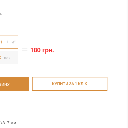
н.
м²
180 грн.
пак
ЗИНУ
КУПИТИ ЗА 1 КЛIК
И
7x317 мм