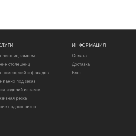
СЛУГИ
ИНФОРМАЦИЯ
а лестниц камнем
Оплата
ение столешниц
Доставка
а помещений и фасадов
Блог
 панно под заказ
ия изделий из камня
зивная резка
ние подоконников