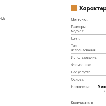
Характер
 Hub
Материал
:
Размеры
модуля
:
Цвет
:
Тип
использования
:
Использование
:
Форма чипа
:
Вес (брутто)
:
Основа
:
Назначение
:
В ин
и
Количество в