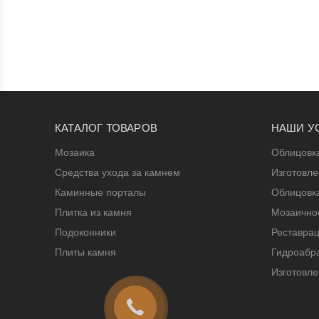
КАТАЛОГ ТОВАРОВ
НАШИ У
Мозаика
Облицовк
Средства ухода за камнем
Изготовл
Каминные порталы
Облицовк
Плитка из камня
Мозаичное
Подоконники
Реставрац
Плиты камня
Гидроабра
Изготовле