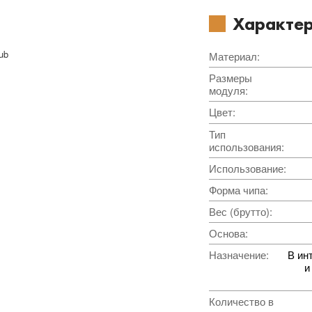
Характер
ub
Материал
:
Размеры
модуля
:
Цвет
:
Тип
использования
:
Использование
:
Форма чипа
:
Вес (брутто)
:
Основа
:
Назначение
:
В ин
и
Количество в