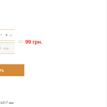
м²
99 грн.
пак
ТЬ
И
7x317 мм