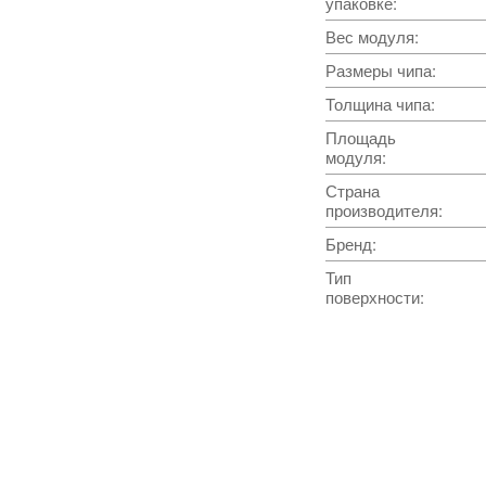
упаковке
:
Вес модуля
:
Размеры чипа
:
Толщина чипа
:
Площадь
модуля
:
Страна
производителя
:
Бренд
:
Тип
поверхности
: