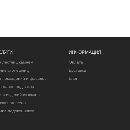
СЛУГИ
ИНФОРМАЦИЯ
а лестниц камнем
Оплата
ение столешниц
Доставка
а помещений и фасадов
Блог
 панно под заказ
ия изделий из камня
зивная резка
ние подоконников