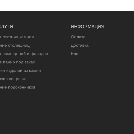
СЛУГИ
ИНФОРМАЦИЯ
а лестниц камнем
Оплата
ение столешниц
Доставка
а помещений и фасадов
Блог
 панно под заказ
ия изделий из камня
зивная резка
ние подоконников