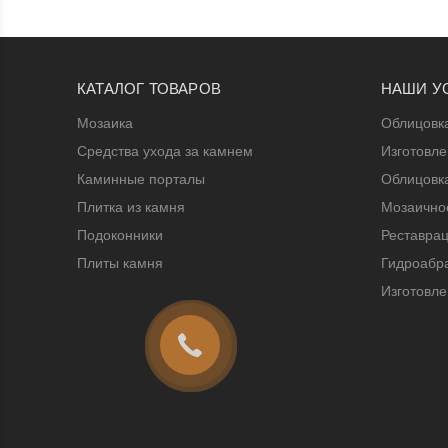
КАТАЛОГ ТОВАРОВ
НАШИ У
Мозаика
Облицовк
Средства ухода за камнем
Изготовл
Каминные порталы
Облицовк
Плитка из камня
Мозаичное
Подоконники
Реставрац
Плиты камня
Гидроабра
Изготовле