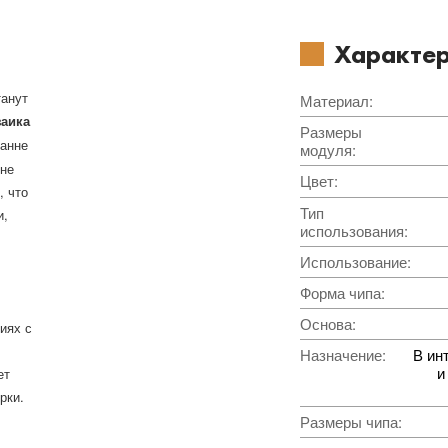
Характер
танут
Материал
:
заика
Размеры
ванне
модуля
:
 не
Цвет
:
, что
Тип
и,
использования
:
Использование
:
Форма чипа
:
Основа
:
иях с
Назначение
:
В ин
и
ет
рки.
Размеры чипа
: