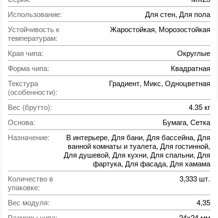
Использование
:
Для стен, Для пола
Устойчивость к
Жаростойкая, Морозостойкая
температурам
:
Края чипа
:
Округлые
Форма чипа
:
Квадратная
Текстура
Градиент, Микс, Одноцветная
(особенности)
:
Вес (брутто)
:
4.35 кг
Основа
:
Бумага, Сетка
Назначение
:
В интерьере, Для бани, Для бассейна, Для
ванной комнаты и туалета, Для гостинной,
Для душевой, Для кухни, Для спальни, Для
фартука, Для фасада, Для хамама
Количество в
3,333 шт.
упаковке
:
Вес модуля
:
4,35
Размеры чипа
:
24x24 мм