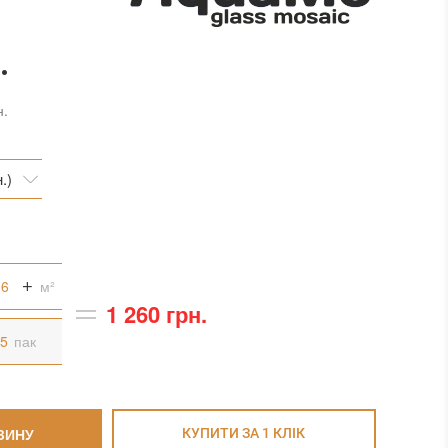
.
н.
.)
.)
рн.)
м²
1 260 грн.
пак
ЗИНУ
КУПИТИ ЗА 1 КЛIК