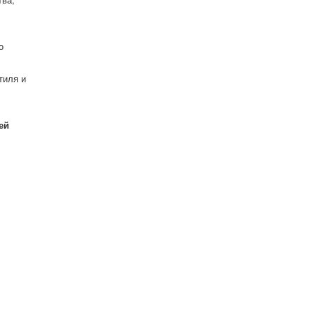
о
тиля и
ей