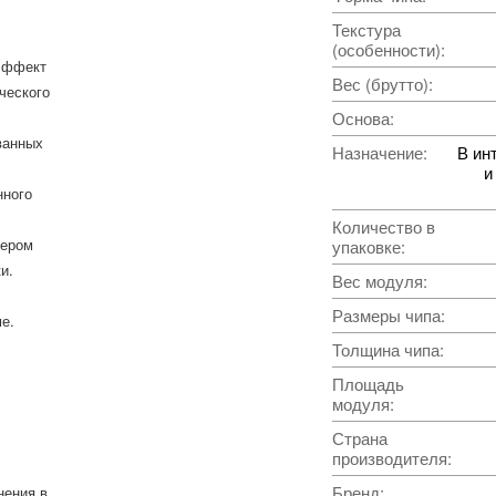
Текстура
(особенности)
:
 эффект
Вес (брутто)
:
ческого
Основа
:
ванных
Назначение
:
В ин
и
нного
Количество в
мером
упаковке
:
и.
Вес модуля
:
Размеры чипа
:
е.
Толщина чипа
:
Площадь
модуля
:
Страна
производителя
:
Бренд
:
нения в