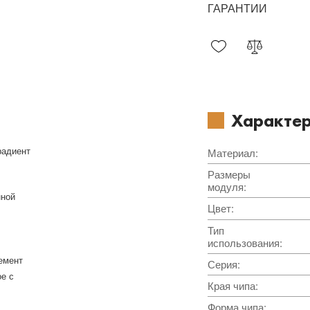
ГАРАНТИИ
Характер
радиент
Материал
:
Размеры
модуля
:
нной
Цвет
:
Тип
использования
:
емент
Серия
:
ое с
Края чипа
:
Форма чипа
: