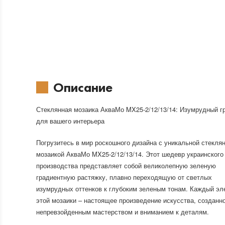
Описание
Стеклянная мозаика АкваМо MX25-2/12/13/14: Изумрудный г
для вашего интерьера
Погрузитесь в мир роскошного дизайна с уникальной стекля
мозаикой АкваМо MX25-2/12/13/14. Этот шедевр украинского
производства представляет собой великолепную зеленую
градиентную растяжку, плавно переходящую от светлых
изумрудных оттенков к глубоким зеленым тонам. Каждый эл
этой мозаики – настоящее произведение искусства, созданн
непревзойденным мастерством и вниманием к деталям.