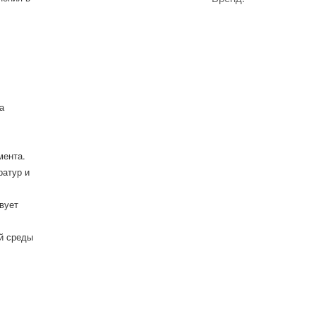
а
мента.
ратур и
вует
й среды