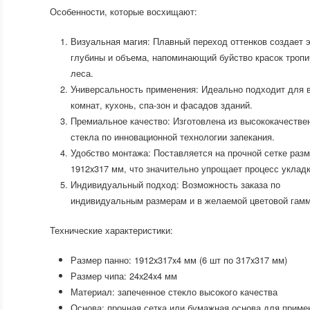
Особенности, которые восхищают:
Визуальная магия: Плавный переход оттенков создает
глубины и объема, напоминающий буйство красок тропи
леса.
Универсальность применения: Идеально подходит для 
комнат, кухонь, спа-зон и фасадов зданий.
Премиальное качество: Изготовлена из высококачестве
стекла по инновационной технологии запекания.
Удобство монтажа: Поставляется на прочной сетке раз
1912x317 мм, что значительно упрощает процесс укладк
Индивидуальный подход: Возможность заказа по
индивидуальным размерам и в желаемой цветовой гамм
Технические характеристики:
Размер панно: 1912x317x4 мм (6 шт по 317x317 мм)
Размер чипа: 24x24x4 мм
Материал: запеченное стекло высокого качества
Основа: прочная сетка или бумажная основа для приме