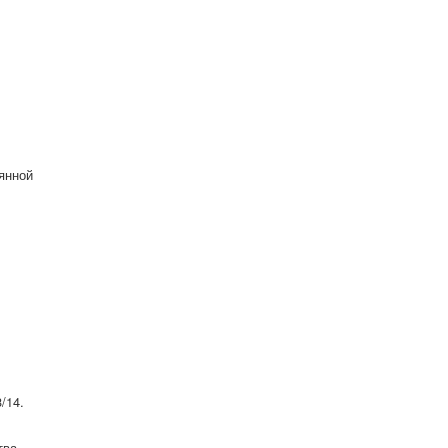
янной
/14.
тва,