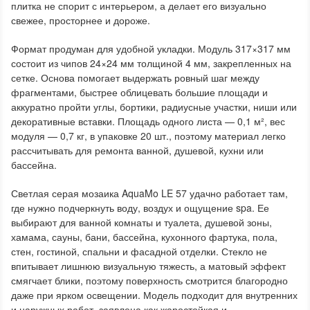
плитка не спорит с интерьером, а делает его визуально
свежее, просторнее и дороже.
Формат продуман для удобной укладки. Модуль 317×317 мм
состоит из чипов 24×24 мм толщиной 4 мм, закрепленных на
сетке. Основа помогает выдержать ровный шаг между
фрагментами, быстрее облицевать большие площади и
аккуратно пройти углы, бортики, радиусные участки, ниши или
декоративные вставки. Площадь одного листа — 0,1 м², вес
модуля — 0,7 кг, в упаковке 20 шт., поэтому материал легко
рассчитывать для ремонта ванной, душевой, кухни или
бассейна.
Светлая серая мозаика AquaMo LE 57 удачно работает там,
где нужно подчеркнуть воду, воздух и ощущение spa. Ее
выбирают для ванной комнаты и туалета, душевой зоны,
хамама, сауны, бани, бассейна, кухонного фартука, пола,
стен, гостиной, спальни и фасадной отделки. Стекло не
впитывает лишнюю визуальную тяжесть, а матовый эффект
смягчает блики, поэтому поверхность смотрится благородно
даже при ярком освещении. Модель подходит для внутренних
и наружных работ, заявлена как жаростойкая и