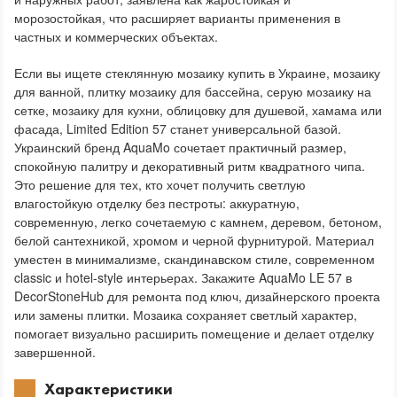
морозостойкая, что расширяет варианты применения в
частных и коммерческих объектах.
Если вы ищете стеклянную мозаику купить в Украине, мозаику
для ванной, плитку мозаику для бассейна, серую мозаику на
сетке, мозаику для кухни, облицовку для душевой, хамама или
фасада, Limited Edition 57 станет универсальной базой.
Украинский бренд AquaMo сочетает практичный размер,
спокойную палитру и декоративный ритм квадратного чипа.
Это решение для тех, кто хочет получить светлую
влагостойкую отделку без пестроты: аккуратную,
современную, легко сочетаемую с камнем, деревом, бетоном,
белой сантехникой, хромом и черной фурнитурой. Материал
уместен в минимализме, скандинавском стиле, современном
classic и hotel-style интерьерах. Закажите AquaMo LE 57 в
DecorStoneHub для ремонта под ключ, дизайнерского проекта
или замены плитки. Мозаика сохраняет светлый характер,
помогает визуально расширить помещение и делает отделку
завершенной.
Характеристики