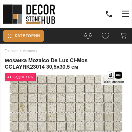
КАТЕГОРИИ
Главная
Мозаика
Мозаика Mozaico De Lux Cl-Mos
CCLAYRK23014 30,5х30,5 см
СКИДКА
14%