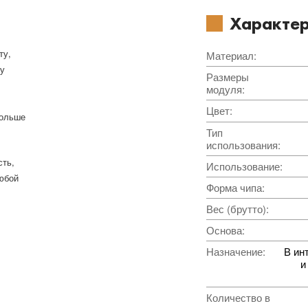
Характер
ту,
Материал
:
ку
Размеры
модуля
:
Цвет
:
больше
Тип
использования
:
сть,
Использование
:
юбой
Форма чипа
:
Вес (брутто)
:
Основа
:
Назначение
:
В ин
и
Количество в