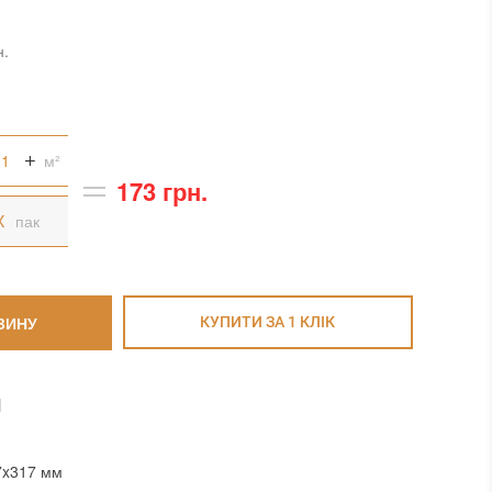
н.
м²
173 грн.
пак
ЗИНУ
КУПИТИ ЗА 1 КЛIК
И
7x317 мм