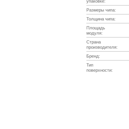
упаковке
:
Размеры чипа
:
Толщина чипа
:
Площадь
модуля
:
Страна
производителя
:
Бренд
:
Тип
поверхности
: