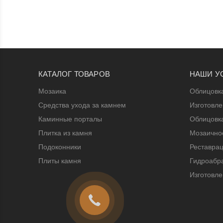
КАТАЛОГ ТОВАРОВ
НАШИ У
Мозаика
Облицовк
Средства ухода за камнем
Изготовл
Каминные порталы
Облицовк
Плитка из камня
Мозаичное
Подоконники
Реставрац
Плиты камня
Гидроабра
Изготовле