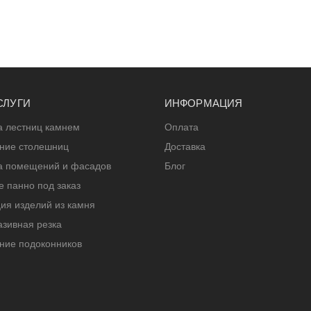
СЛУГИ
ИНФОРМАЦИЯ
а лестниц камнем
Оплата
ение столешниц
Доставка
а помещений и фасадов
Блог
 панно под заказ
ия изделий из камня
зивная резка
ние подоконников