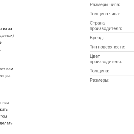
Размеры чипа
:
Толщина чипа
:
Страна
производителя
:
о из-за
данных)
Бренд
:
е
Тип поверхности
:
,
Цвет
производителя
:
яет вам
Толщина
:
сации.
Размеры
:
упных
жить
угом
сделать