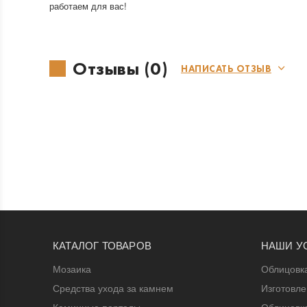
работаем для вас!
Отзывы (0)
НАПИСАТЬ ОТЗЫВ
КАТАЛОГ ТОВАРОВ
НАШИ У
Мозаика
Облицовк
Средства ухода за камнем
Изготовл
Каминные порталы
Облицовк