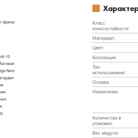
Характер
ол фриза
Класс
износостойкости
:
Материал
:
Цвет
:
ой 10
Коллекция
:
Матовая
Тип
ige-Nero
использования
:
агодаря
Основа
:
мм
Назначение
:
ния
жных
те
му
Количество в
упаковке
:
Вес модуля
: