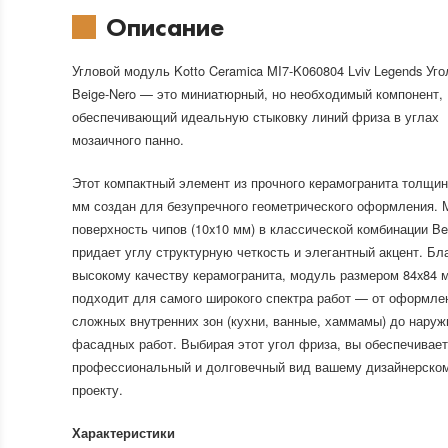
Описание
Угловой модуль Kotto Ceramica MI7-K060804 Lviv Legends Уг
Beige-Nero — это миниатюрный, но необходимый компонент,
обеспечивающий идеальную стыковку линий фриза в углах
мозаичного панно.
Этот компактный элемент из прочного керамогранита толщин
мм создан для безупречного геометрического оформления. 
поверхность чипов (10x10 мм) в классической комбинации Be
придает углу структурную четкость и элегантный акцент. Бл
высокому качеству керамогранита, модуль размером 84x84 
подходит для самого широкого спектра работ — от оформле
сложных внутренних зон (кухни, ванные, хаммамы) до нару
фасадных работ. Выбирая этот угол фриза, вы обеспечивае
профессиональный и долговечный вид вашему дизайнерско
проекту.
Характеристики