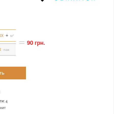
м²
90 грн.
пак
ТЬ
И
ти:
4
нит