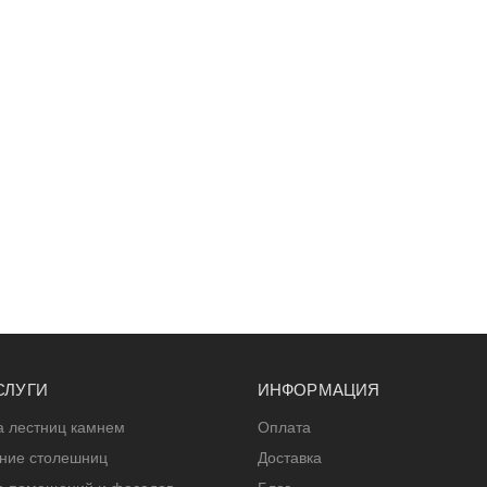
СЛУГИ
ИНФОРМАЦИЯ
а лестниц камнем
Оплата
ение столешниц
Доставка
а помещений и фасадов
Блог