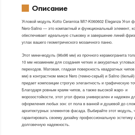
Описание
Угловой модуль Kotto Ceramica MI7-K060602 Eleganza Угол ф
Nero-Salino — это компактный и функциональный элемент, к
обеспечивает идеальную стыковку и завершение линий фриз
углах вашего геометрического мозаичного панно.
Этот мини-модуль (96x96 мм) из прочного керамогранита то
10 мм незаменим для создания четких и аккуратных угловых
переходов. Матовая, гладкая поверхность квадратных чипов
мм) в контрастном миксе Nero (темно-серый) и Salino (белый)
придает композиции строгую элегантность и графическую то
Благодаря ровным краям чипов, а также высокой жаро- и
морозостойкости, этот угол фриза универсален и надежен д
оформления любых зон: от пола в ванной и душевой до сло
архитектурных элементов фасада. Выбирайте этот модуль, 
гарантировать своему дизайну профессиональную эстетику 
долговечную надежность.