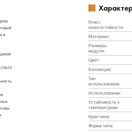
Характер
риза
Класс
износостойкости
:
оторый
а в
Материал
:
Размеры
модуля
:
лщиной
Цвет
:
 (10x10
Коллекция
:
Тип
чность.
использования
:
Использование
:
ля
жных
Устойчивость к
температурам
:
чтобы
и
Края чипа
:
Форма чипа
: