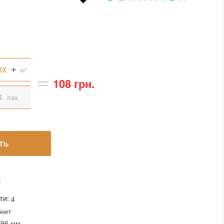
м²
108 грн.
пак
ТЬ
И
ти:
4
нит
x96 мм