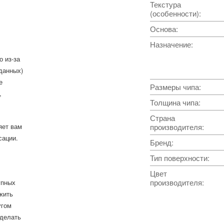
Текстура
(особенности)
:
Основа
:
Назначение
:
о из-за
данных)
е
Размеры чипа
:
,
Толщина чипа
:
Страна
яет вам
производителя
:
сации.
Бренд
:
Тип поверхности
:
Цвет
производителя
:
упных
жить
угом
сделать