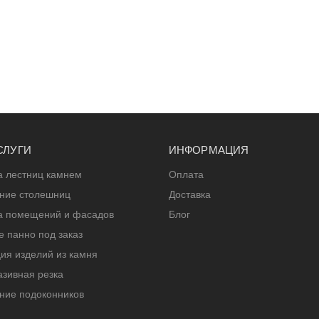
СЛУГИ
ИНФОРМАЦИЯ
а лестниц камнем
Оплата
ение столешниц
Доставка
а помещений и фасадов
Блог
 панно под заказ
ия изделий из камня
зивная резка
ние подоконников