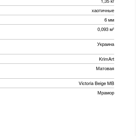
1,35 кг
хаотичные
6 мм
0,093 м²
Украина
KrimArt
Матовая
Victoria Beige MB
Мрамор