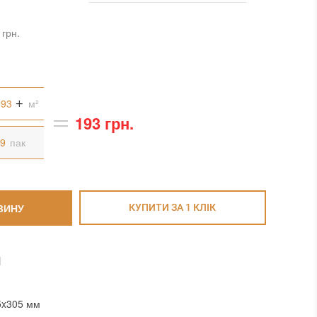
 грн.
м²
193 грн.
пак
ЗИНУ
КУПИТИ ЗА 1 КЛIК
И
5x305 мм