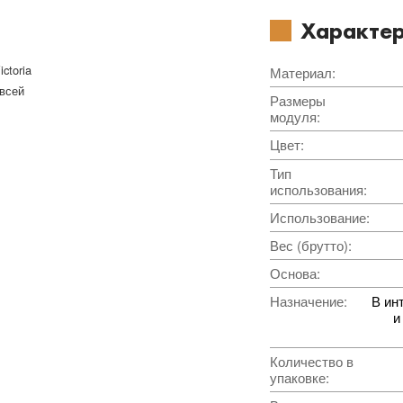
Характер
ctoria
Материал
:
 всей
Размеры
модуля
:
Цвет
:
Тип
использования
:
Использование
:
Вес (брутто)
:
Основа
:
Назначение
:
В ин
и
Количество в
упаковке
: