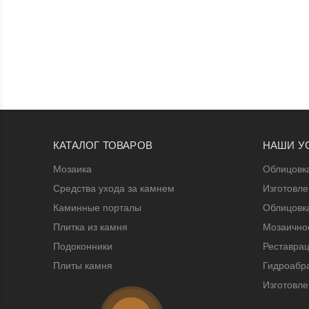
КАТАЛОГ ТОВАРОВ
НАШИ У
Мозаика
Облицовк
Средства ухода за камнем
Изготовл
Каминные порталы
Облицовк
Плитка из камня
Мозаичное
Подоконники
Реставрац
Плиты камня
Гидроабра
Изготовле