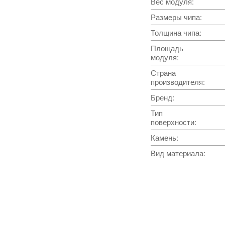
Вес модуля
:
Размеры чипа
:
Толщина чипа
:
Площадь
модуля
:
Страна
производителя
:
Бренд
:
Тип
поверхности
:
Камень
:
Вид материала
: