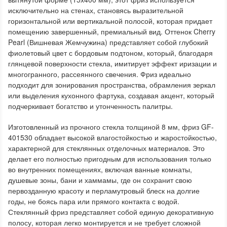
исключительно на стенах, становясь выразительной
горизонтальной или вертикальной полосой, которая придает
помещению завершенный, премиальный вид. Оттенок Cherry
Pearl (Вишневая Жемчужина) представляет собой глубокий
фиолетовый цвет с бордовым подтоном, который, благодаря
глянцевой поверхности стекла, имитирует эффект иризации и
многогранного, рассеянного свечения. Фриз идеально
подходит для зонирования пространства, обрамления зеркал
или выделения кухонного фартука, создавая акцент, который
подчеркивает богатство и утонченность палитры.
Изготовленный из прочного стекла толщиной 8 мм, фриз GF-
401530 обладает высокой влагостойкостью и жаростойкостью,
характерной для стеклянных отделочных материалов. Это
делает его полностью пригодным для использования только
во внутренних помещениях, включая ванные комнаты,
душевые зоны, бани и хаммамы, где он сохранит свою
первозданную красоту и перламутровый блеск на долгие
годы, не боясь пара или прямого контакта с водой.
Стеклянный фриз представляет собой единую декоративную
полосу, которая легко монтируется и не требует сложной