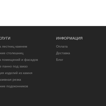
СЛУГИ
ИНФОРМАЦИЯ
а лестниц камнем
Оплата
ение столешниц
Доставка
а помещений и фасадов
Блог
 панно под заказ
ия изделий из камня
зивная резка
ние подоконников