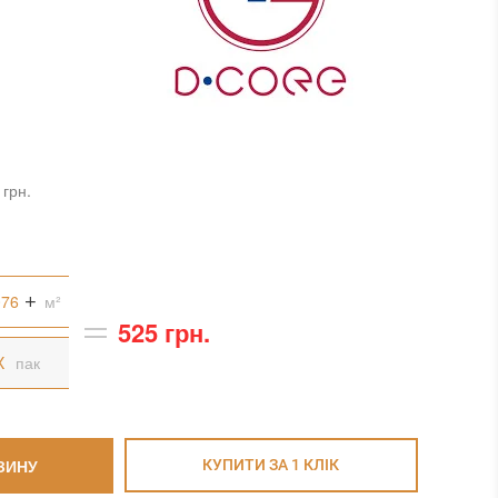
 грн.
м²
525 грн.
пак
ЗИНУ
КУПИТИ ЗА 1 КЛIК