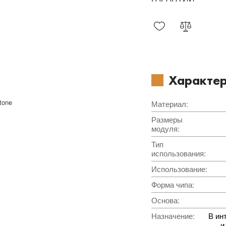
Характер
tone
Материал
:
Размеры
модуля
:
Тип
использования
:
Использование
:
Форма чипа
:
Основа
:
Назначение
:
В ин
и