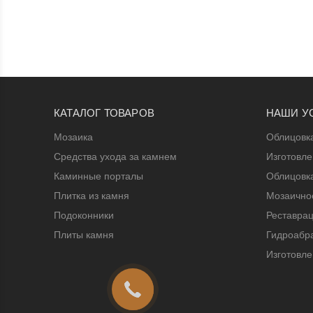
КАТАЛОГ ТОВАРОВ
НАШИ У
Мозаика
Облицовк
Средства ухода за камнем
Изготовл
Каминные порталы
Облицовк
Плитка из камня
Мозаичное
Подоконники
Реставрац
Плиты камня
Гидроабра
Изготовле