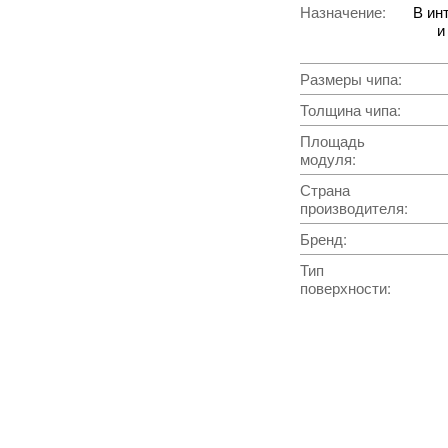
Назначение
:
В ин
и
Размеры чипа
:
Толщина чипа
:
Площадь
модуля
:
Страна
производителя
:
Бренд
:
Тип
поверхности
: