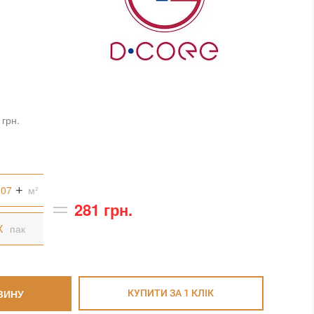
 грн.
м²
281 грн.
пак
ЗИНУ
КУПИТИ ЗА 1 КЛIК