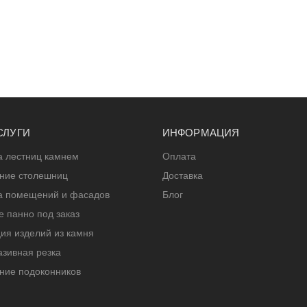
СЛУГИ
ИНФОРМАЦИЯ
а лестниц камнем
Оплата
ение столешниц
Доставка
а помещений и фасадов
Блог
 панно под заказ
ия изделий из камня
зивная резка
ние подоконников