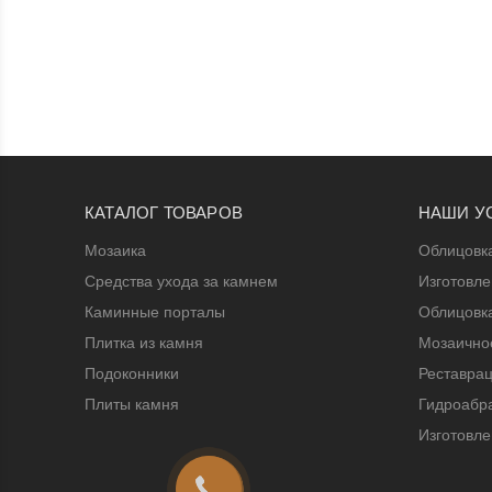
КАТАЛОГ ТОВАРОВ
НАШИ У
Мозаика
Облицовк
Средства ухода за камнем
Изготовл
Каминные порталы
Облицовк
Плитка из камня
Мозаичное
Подоконники
Реставрац
Плиты камня
Гидроабра
Изготовле