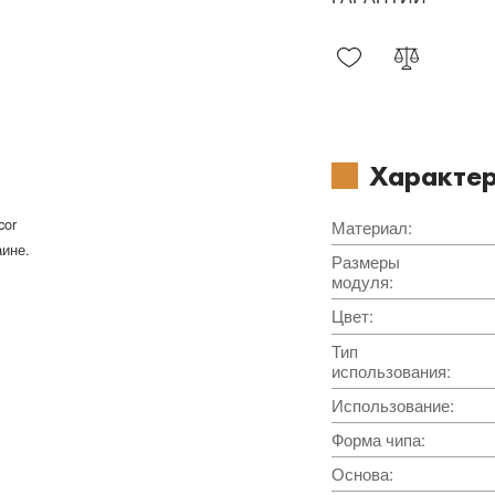
Характер
cor
Материал
:
аине.
Размеры
модуля
:
Цвет
:
Тип
использования
:
Использование
:
Форма чипа
:
Основа
: