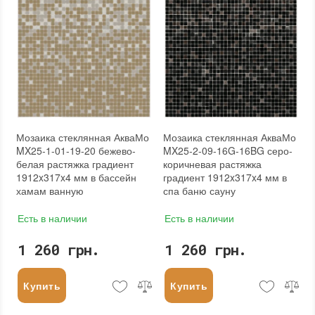
Бренд
:
AquaMo
Тип поверхности
:
Рельефная, Глянцевая, Гладкая
Мозаика стеклянная АкваМо
Мозаика стеклянная АкваМо
MX25-1-01-19-20 бежево-
MX25-2-09-16G-16BG серо-
белая растяжка градиент
коричневая растяжка
1912x317x4 мм в бассейн
градиент 1912x317x4 мм в
хамам ванную
спа баню сауну
Есть в наличии
Есть в наличии
1 260 грн.
1 260 грн.
Купить
Купить