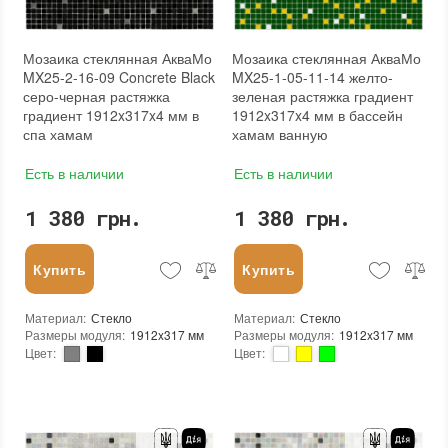
Мозаика стеклянная АкваМо
Мозаика стеклянная АкваМо
MX25-2-16-09 Concrete Black
MX25-1-05-11-14 желто-
серо-черная растяжка
зеленая растяжка градиент
градиент 1912x317x4 мм в
1912x317x4 мм в бассейн
спа хамам
хамам ванную
Есть в наличии
Есть в наличии
1 380 грн.
1 380 грн.
Купить
Купить
Материал
:
Стекло
Материал
:
Стекло
Размеры модуля
:
1912x317 мм
Размеры модуля
:
1912x317 мм
Цвет
:
Цвет
:
Тип использования
:
Для внутренних работ, Для наружных работ
Тип использования
:
Для внутренних работ, Для наружных работ
Серия
:
MX25
Серия
:
MX25
Использование
:
Для стен, Для пола
Использование
:
Для стен, Для пола
Устойчивость к температурам
:
Жаростойкая, Морозостойкая
Устойчивость к температурам
:
Жаростойкая, Морозостойкая
Края чипа
:
Округлые
Края чипа
:
Округлые