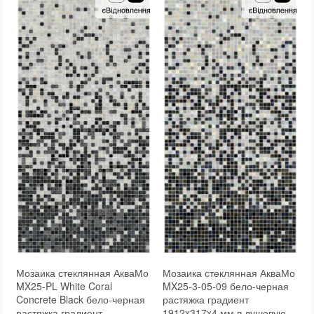
Форма чипа
:
Квадратная
Форма чипа
:
Квадратная
Текстура (особенности)
:
Градиент, Микс, Одноцветная
Текстура (особенности)
:
Градиент, Микс, Одноцветная
Вес (брутто)
:
4.35 кг
Вес (брутто)
:
4.35 кг
Основа
:
Бумага, Сетка
Основа
:
Бумага, Сетка
Назначение
:
В интерьере, Для бани, Для бассейна, Для ванной комнаты и туалета, Для гостинной, Для душевой, Для кухни, Для спальни, Для фартука, Для фасада, Для хамама
Назначение
:
В интерьере, Для бани, Для бассейна, Для ванной комнаты и туалета, Для гостинной, Для душевой, Для кухни, Для спальни, Для фартука, Для фасада, Для хамама
Количество в упаковке
:
3,333 шт.
Количество в упаковке
:
3,333 шт.
Вес модуля
:
4,35
Вес модуля
:
4,35
Размеры чипа
:
24x24 мм
Размеры чипа
:
24x24 мм
Толщина чипа
:
4 мм
Толщина чипа
:
4 мм
Площадь модуля
:
0,6 м²
Площадь модуля
:
0,6 м²
Страна производителя
:
Украина
Страна производителя
:
Украина
Бренд
:
AquaMo
Бренд
:
AquaMo
Тип поверхности
:
Рельефная, Глянцевая, Гладкая
Тип поверхности
:
Глянцевая, Гладкая
Мозаика стеклянная АкваМо
Мозаика стеклянная АкваМо
MX25-PL White Coral
MX25-3-05-09 бело-черная
Concrete Black бело-черная
растяжка градиент
растяжка градиент
1912x317x4 мм в душевую