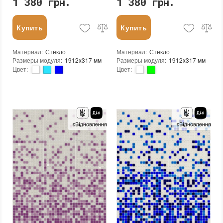
1 380 грн.
1 380 грн.
Купить
Купить
Материал
:
Стекло
Материал
:
Стекло
Размеры модуля
:
1912x317 мм
Размеры модуля
:
1912x317 мм
Цвет
:
Цвет
:
Тип использования
:
Для внутренних работ, Для наружных работ
Тип использования
:
Для внутренних работ, Для наружных работ
Серия
:
MX25
Серия
:
MX25
Использование
:
Для стен, Для пола
Использование
:
Для стен, Для пола
Устойчивость к температурам
:
Жаростойкая, Морозостойкая
Устойчивость к температурам
:
Жаростойкая, Морозостойкая
Края чипа
:
Округлые
Края чипа
:
Округлые
Форма чипа
:
Квадратная
Форма чипа
:
Квадратная
Текстура (особенности)
:
Градиент, Микс, Одноцветная
Текстура (особенности)
:
Градиент, Микс, Одноцветная
Вес (брутто)
:
4.35 кг
Вес (брутто)
:
4.35 кг
Основа
:
Бумага, Сетка
Основа
:
Бумага, Сетка
Назначение
:
В интерьере, Для бани, Для бассейна, Для ванной комнаты и туалета, Для гостинной, Для душевой, Для кухни, Для спальни, Для фартука, Для фасада, Для хамама
Назначение
:
В интерьере, Для бани, Для бассейна, Для ванной комнаты и туалета, Для гостинной, Для душевой, Для кухни, Для спальни, Для фартука, Для фасада, Для хамама
Количество в упаковке
:
3,333 шт.
Количество в упаковке
:
3,333 шт.
Вес модуля
:
4,35
Вес модуля
:
4,35
Размеры чипа
:
24x24 мм
Размеры чипа
:
24x24 мм
Толщина чипа
:
4 мм
Толщина чипа
:
4 мм
Площадь модуля
:
0,6 м²
Площадь модуля
:
0,6 м²
Страна производителя
:
Украина
Страна производителя
:
Украина
Бренд
:
AquaMo
Бренд
:
AquaMo
Тип поверхности
:
Глянцевая, Гладкая
Тип поверхности
:
Глянцевая, Гладкая