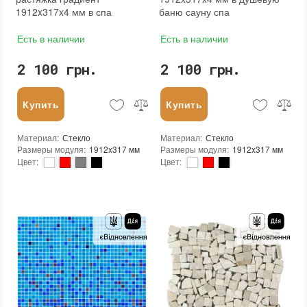
1912x317x4 мм в спа
баню сауну спа
Есть в наличии
Есть в наличии
2 100 грн.
2 100 грн.
Купить
Купить
Материал
:
Стекло
Материал
:
Стекло
Размеры модуля
:
1912x317 мм
Размеры модуля
:
1912x317 мм
Цвет
:
Цвет
:
Тип использования
:
Для внутренних работ, Для наружных работ
Тип использования
:
Для внутренних работ, Для наружных работ
Серия
:
MX25
Серия
:
MX25
Использование
:
Для стен, Для пола
Края чипа
:
Округлые
Устойчивость к температурам
:
Жаростойкая, Морозостойкая
Форма чипа
:
Квадратная
Края чипа
:
Округлые
Текстура (особенности)
:
Градиент, Микс, Одноцветная
Форма чипа
:
Квадратная
Вес (брутто)
:
4.35 кг
Текстура (особенности)
:
Градиент, Микс, Одноцветная
Основа
:
Бумага, Сетка
Вес (брутто)
:
4.35 кг
Назначение
:
В интерьере, Для бани, Для бассейна, Для ванной комнаты и туалета, Для гостинной, Для душевой, Для кухни, Для спальни, Для фартука, Для фасада, Для хамама
Основа
:
Бумага, Сетка
Количество в упаковке
:
3,333 шт.
Назначение
:
В интерьере, Для бани, Для бассейна, Для ванной комнаты и туалета, Для гостинной, Для душевой, Для кухни, Для спальни, Для фартука, Для фасада, Для хамама
Вес модуля
:
4,35
Количество в упаковке
:
3,333 шт.
Размеры чипа
:
24x24 мм
Вес модуля
:
4,35
Толщина чипа
:
4 мм