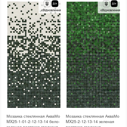
Края чипа
:
Округлые
Текстура (особенности)
:
Градиент, Микс, Одноцветная
Форма чипа
:
Квадратная
Вес (брутто)
:
4.35 кг
Текстура (особенности)
:
Градиент, Зернистость, Микс, Неоднородность
Основа
:
Бумага, Сетка
Вес (брутто)
:
4.35 кг
Назначение
:
В интерьере, Для бани, Для бассейна, Для ванной комнаты и туалета, Для гостинной, Для душевой, Для кухни, Для спальни, Для фартука, Для фасада, Для хамама
Основа
:
Бумага, Сетка
Количество в упаковке
:
3,333 шт.
Назначение
:
В интерьере, Для бани, Для бассейна, Для ванной комнаты и туалета, Для гостинной, Для душевой, Для кухни, Для спальни, Для фартука, Для фасада, Для хамама
Вес модуля
:
4,35
Количество в упаковке
:
3,333 шт.
Размеры чипа
:
24x24 мм
Вес модуля
:
4,35
Толщина чипа
:
4 мм
Размеры чипа
:
24x24 мм
Площадь модуля
:
0,6 м²
Толщина чипа
:
4 мм
Страна производителя
:
Украина
Площадь модуля
:
0,6 м²
Бренд
:
AquaMo
Страна производителя
:
Украина
Тип поверхности
:
Рельефная, Глянцевая, Гладкая
Бренд
:
AquaMo
Тип поверхности
:
Рельефная, Глянцевая, Гладкая
Мозаика стеклянная АкваМо
Мозаика стеклянная АкваМо
MX25-1-01-2-12-13-14 бело-
MX25-2-12-13-14 зеленая
зеленая растяжка градиент
растяжка градиент