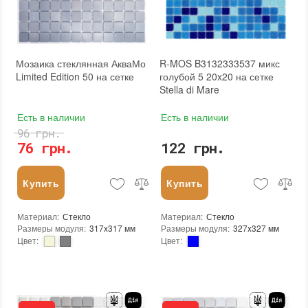
Бренд
:
KrimArt
Бренд
:
KrimArt
Тип поверхности
:
Матовая
Тип поверхности
:
Матовая
Камень
:
Victoria Beige
Камень
:
Victoria Beige MB
Мозаика стеклянная АкваМо
R-MOS B3132333537 микс
Limited Edition 50 на сетке
голубой 5 20x20 на сетке
Stella di Mare
Есть в наличии
Есть в наличии
96 грн.
76 грн.
122 грн.
Купить
Купить
Материал
:
Стекло
Материал
:
Стекло
Размеры модуля
:
317x317 мм
Размеры модуля
:
327x327 мм
Цвет
:
Цвет
:
Тип использования
:
Для внутренних работ, Для наружных работ
Тип использования
:
Для внутренних работ, Для наружных работ
Серия
:
LE
Использование
:
Для стен, Для пола
Использование
:
Для стен, Для пола
Форма чипа
:
Квадратная
Устойчивость к температурам
:
Жаростойкая, Морозостойкая
Основа
:
Сетка
Форма чипа
:
Квадратная
Назначение
:
В интерьере, Для бани, Для бассейна, Для ванной комнаты и туалета, Для гостинной, Для душевой, Для кухни, Для спальни, Для фартука, Для фасада, Для хамама