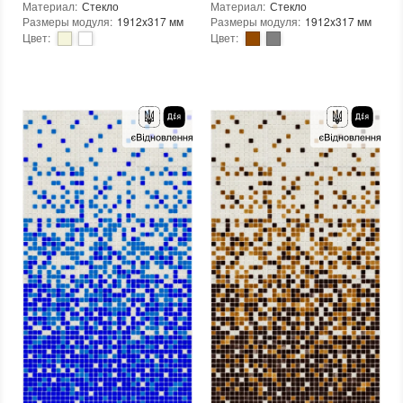
Материал
:
Стекло
Материал
:
Стекло
Размеры модуля
:
1912x317 мм
Размеры модуля
:
1912x317 мм
Цвет
:
Цвет
:
Тип использования
:
Для внутренних работ, Для наружных работ
Тип использования
:
Для внутренних работ, Для наружных работ
Серия
:
MX25
Серия
:
MX25
Края чипа
:
Округлые
Использование
:
Для стен, Для пола
Форма чипа
:
Квадратная
Устойчивость к температурам
:
Жаростойкая, Морозостойкая
Текстура (особенности)
:
Градиент, Микс, Одноцветная
Края чипа
:
Округлые
Вес (брутто)
:
4.35 кг
Форма чипа
:
Квадратная
Основа
:
Бумага, Сетка
Текстура (особенности)
:
Градиент, Микс, Одноцветная
Назначение
:
В интерьере, Для бани, Для бассейна, Для ванной комнаты и туалета, Для гостинной, Для душевой, Для кухни, Для спальни, Для фартука, Для фасада, Для хамама
Вес (брутто)
:
4.35 кг
Количество в упаковке
:
3,333 шт.
Основа
:
Бумага, Сетка
Вес модуля
:
4,35
Назначение
:
В интерьере, Для бани, Для бассейна, Для ванной комнаты и туалета, Для гостинной, Для душевой, Для кухни, Для спальни, Для фартука, Для фасада, Для хамама
Размеры чипа
:
24x24 мм
Количество в упаковке
:
3,333 шт.
Толщина чипа
:
4 мм
Вес модуля
:
4,35
Площадь модуля
:
0,6 м²
Размеры чипа
:
24x24 мм
Страна производителя
:
Украина
Толщина чипа
:
4 мм
Бренд
:
AquaMo
Площадь модуля
:
0,6 м²
Страна производителя
:
Украина
Бренд
:
AquaMo
Тип поверхности
:
Рельефная, Глянцевая, Гладкая