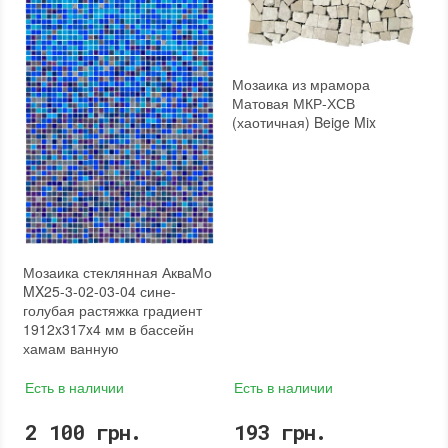
Размеры чипа
:
24x24 мм
Площадь модуля
:
0,6 м²
Толщина чипа
:
4 мм
Страна производителя
:
Украина
Площадь модуля
:
0,6 м²
Бренд
:
AquaMo
Страна производителя
:
Украина
Тип поверхности
:
Глянцевая, Гладкая
Бренд
:
AquaMo
Мозаика из мрамора
Тип поверхности
:
Рельефная, Глянцевая, Гладкая
Матовая МКР-ХСВ
(хаотичная) Beige Mix
Мозаика стеклянная АкваМо
MX25-3-02-03-04 сине-
голубая растяжка градиент
1912x317x4 мм в бассейн
хамам ванную
Есть в наличии
Есть в наличии
2 100 грн.
193 грн.