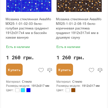
Мозаика стеклянная АкваМо
Мозаика стеклянная АкваМо
MX25-1-01-02-03 бело-
MX25-1-01-2-08-15 бело-
голубая растяжка градиент
коричневая растяжка
1912x317x4 мм в бассейн
градиент 1912x317x4 мм в
хамам ванную
душевую сауну
Есть в наличии
Есть в наличии
1 260 грн.
1 260 грн.
Купить
Купить
Материал
:
Стекло
Материал
:
Стекло
Размеры модуля
:
1912x317 мм
Размеры модуля
:
1912x317 мм
Цвет
:
Цвет
:
Тип использования
:
Для внутренних работ, Для наружных работ
Тип использования
:
Для внутренних работ, Для наружных работ
Серия
:
MX25
Серия
:
MX25
Использование
:
Для стен, Для пола
Края чипа
:
Округлые
Устойчивость к температурам
:
Жаростойкая, Морозостойкая
Форма чипа
:
Квадратная