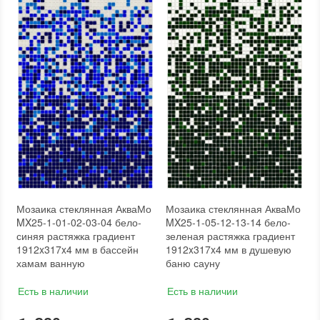
Вес модуля
:
4,35
Толщина чипа
:
4 мм
Размеры чипа
:
24x24 мм
Площадь модуля
:
0,6 м²
Толщина чипа
:
4 мм
Страна производителя
:
Украина
Площадь модуля
:
0,6 м²
Бренд
:
AquaMo
Страна производителя
:
Украина
Бренд
:
AquaMo
Тип поверхности
:
Рельефная, Глянцевая, Гладкая
Мозаика стеклянная АкваМо
Мозаика стеклянная АкваМо
MX25-1-01-02-03-04 бело-
MX25-1-05-12-13-14 бело-
синяя растяжка градиент
зеленая растяжка градиент
1912x317x4 мм в бассейн
1912x317x4 мм в душевую
хамам ванную
баню сауну
Есть в наличии
Есть в наличии