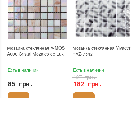
Площадь модуля
:
0,1 м²
Бренд
:
Vivacer
Страна производителя
:
Китай
Тип поверхности
:
Рельефная
Бренд
:
Vivacer
Камень
:
Другой
Тип поверхности
:
Глянцевая
Мозаика стеклянная V-MOS
Мозаика стеклянная Vivacer
A006 Cristal Mozaico de Lux
HVZ-7542
Есть в наличии
Есть в наличии
187 грн.
85 грн.
182 грн.
Купить
Купить
Материал
:
Стекло
Материал
:
Стекло
Размеры модуля
:
327x327 мм
Размеры модуля
:
320x320 мм
Цвет
:
Цвет
:
Тип использования
:
Для внутренних работ, Для наружных работ
Тип использования
:
Для внутренних работ, Для наружных работ
Использование
:
Для стен, Для пола
Использование
:
Для стен, Для пола