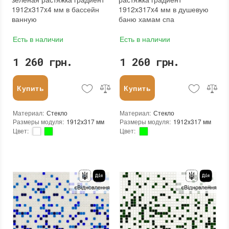
1912x317x4 мм в бассейн
1912x317x4 мм в душевую
ванную
баню хамам спа
Есть в наличии
Есть в наличии
1 260 грн.
1 260 грн.
Купить
Купить
Материал
:
Стекло
Материал
:
Стекло
Размеры модуля
:
1912x317 мм
Размеры модуля
:
1912x317 мм
Цвет
:
Цвет
:
Тип использования
:
Для внутренних работ, Для наружных работ
Тип использования
:
Для внутренних работ, Для наружных работ
Серия
:
MX25
Серия
:
MX25
Использование
:
Для стен, Для пола
Края чипа
:
Округлые
Устойчивость к температурам
:
Жаростойкая, Морозостойкая
Форма чипа
:
Квадратная
Края чипа
:
Округлые
Текстура (особенности)
:
Градиент, Микс, Одноцветная
Форма чипа
:
Квадратная
Вес (брутто)
:
4.35 кг
Текстура (особенности)
:
Градиент, Микс, Одноцветная
Основа
:
Бумага, Сетка
Вес (брутто)
:
4.35 кг
Назначение
:
В интерьере, Для бани, Для бассейна, Для ванной комнаты и туалета, Для гостинной, Для душевой, Для кухни, Для спальни, Для фартука, Для фасада, Для хамама
Основа
:
Бумага, Сетка
Количество в упаковке
:
3,333 шт.
Назначение
:
В интерьере, Для бани, Для бассейна, Для ванной комнаты и туалета, Для гостинной, Для душевой, Для кухни, Для спальни, Для фартука, Для фасада, Для хамама
Вес модуля
:
4,35
Количество в упаковке
:
3,333 шт.
Размеры чипа
:
24x24 мм