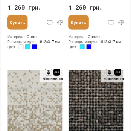
1 260 грн.
1 260 грн.
Купить
Купить
Материал
:
Стекло
Материал
:
Стекло
Размеры модуля
:
1912x317 мм
Размеры модуля
:
1912x317 мм
Цвет
:
Цвет
:
Тип использования
:
Для внутренних работ, Для наружных работ
Тип использования
:
Для внутренних работ, Для наружных работ
Серия
:
MX25
Серия
:
MX25
Использование
:
Для стен, Для пола
Края чипа
:
Округлые
Устойчивость к температурам
:
Жаростойкая, Морозостойкая
Форма чипа
:
Квадратная
Края чипа
:
Округлые
Текстура (особенности)
:
Градиент, Микс, Одноцветная
Форма чипа
:
Квадратная
Вес (брутто)
:
4.35 кг
Текстура (особенности)
:
Градиент, Микс, Одноцветная
Основа
:
Бумага, Сетка
Вес (брутто)
:
4.35 кг
Назначение
:
В интерьере, Для бани, Для бассейна, Для ванной комнаты и туалета, Для гостинной, Для душевой, Для кухни, Для спальни, Для фартука, Для фасада, Для хамама
Основа
:
Бумага, Сетка
Количество в упаковке
:
3,333 шт.
Назначение
:
В интерьере, Для бани, Для бассейна, Для ванной комнаты и туалета, Для гостинной, Для душевой, Для кухни, Для спальни, Для фартука, Для фасада, Для хамама
Вес модуля
:
4,35
Количество в упаковке
:
3,333 шт.
Размеры чипа
:
24x24 мм
Вес модуля
:
4,35
Толщина чипа
:
4 мм
Размеры чипа
:
24x24 мм
Площадь модуля
:
0,6 м²
Толщина чипа
:
4 мм
Страна производителя
:
Украина
Площадь модуля
:
0,6 м²
Бренд
:
AquaMo
Страна производителя
:
Украина