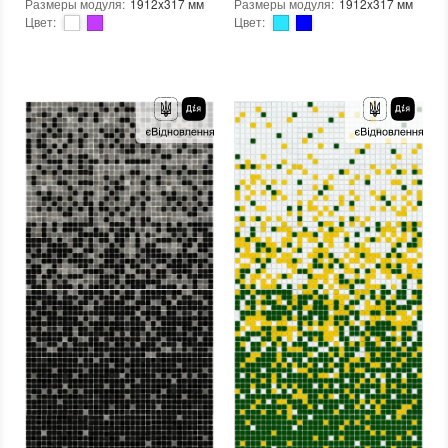
Размеры модуля
:
1912x317 мм
Размеры модуля
:
1912x317 мм
Цвет
:
Цвет
:
Тип использования
:
Для внутренних работ, Для наружных работ
Тип использования
:
Для внутренних работ, Для наружных работ
Серия
:
MX25
Серия
:
MX25
Использование
:
Для стен, Для пола
Использование
:
Для стен, Для пола
Устойчивость к температурам
:
Жаростойкая, Морозостойкая
Устойчивость к температурам
:
Жаростойкая, Морозостойкая
Края чипа
:
Округлые
Края чипа
:
Округлые
Форма чипа
:
Квадратная
Форма чипа
:
Квадратная
Текстура (особенности)
:
Градиент, Микс, Одноцветная
Текстура (особенности)
:
Градиент, Микс, Одноцветная
Вес (брутто)
:
4.35 кг
Вес (брутто)
:
4.35 кг
Основа
:
Бумага, Сетка
Основа
:
Бумага, Сетка
Назначение
:
В интерьере, Для бани, Для бассейна, Для ванной комнаты и туалета, Для гостинной, Для душевой, Для кухни, Для спальни, Для фартука, Для фасада, Для хамама
Назначение
:
В интерьере, Для бани, Для бассейна, Для ванной комнаты и туалета, Для гостинной, Для душевой, Для кухни, Для спальни, Для фартука, Для фасада, Для хамама
Количество в упаковке
:
3,333 шт.
Количество в упаковке
:
3,333 шт.
Вес модуля
:
4,35
Вес модуля
:
4,35
Размеры чипа
:
24x24 мм
Размеры чипа
:
24x24 мм
Толщина чипа
:
4 мм
Толщина чипа
:
4 мм
Площадь модуля
:
0,6 м²
Площадь модуля
:
0,6 м²
Страна производителя
:
Украина
Страна производителя
:
Украина
Бренд
:
AquaMo
Бренд
:
AquaMo
Тип поверхности
:
Глянцевая, Гладкая
Тип поверхности
:
Глянцевая, Гладкая