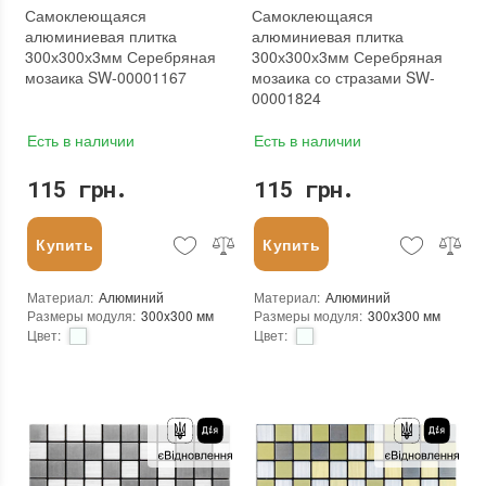
Самоклеющаяся
Самоклеющаяся
алюминиевая плитка
алюминиевая плитка
300х300х3мм Серебряная
300х300х3мм Серебряная
мозаика SW-00001167
мозаика со стразами SW-
00001824
Есть в наличии
Есть в наличии
115 грн.
115 грн.
Купить
Купить
Материал
:
Алюминий
Материал
:
Алюминий
Размеры модуля
:
300x300 мм
Размеры модуля
:
300x300 мм
Цвет
:
Цвет
:
Тип использования
:
Для внутренних работ
Тип использования
:
Для внутренних работ
Использование
:
Для стен
Использование
:
Для стен
Форма чипа
:
Квадратная
Форма чипа
:
Квадратная
Вес (брутто)
:
0.2 кг
Вес (брутто)
:
0.2 кг
Основа
:
Самоклейка
Основа
:
Самоклейка
Назначение
:
В интерьере, Для бани, Для бассейна, Для ванной комнаты и туалета, Для гостинной, Для душевой, Для кухни, Для спальни, Для фартука
Назначение
:
В интерьере, Для бани, Для бассейна, Для ванной комнаты и туалета, Для гостинной, Для душевой, Для кухни, Для спальни, Для фартука
Вес модуля
:
0.2 кг
Вес модуля
:
0.2 кг
Толщина чипа
:
3 мм
Толщина чипа
:
3 мм