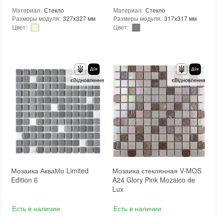
Материал
:
Стекло
Материал
:
Стекло
Размеры модуля
:
327x327 мм
Размеры модуля
:
317x317 мм
Цвет
:
Цвет
:
Тип использования
:
Для внутренних работ, Для наружных работ
Тип использования
:
Для внутренних работ, Для наружных работ
Использование
:
Для стен, Для пола
Серия
:
LE
Форма чипа
:
Квадратная
Использование
:
Для стен, Для пола
Основа
:
Сетка
Форма чипа
:
Квадратная
Назначение
:
В интерьере, Для бани, Для бассейна, Для ванной комнаты и туалета, Для гостинной, Для душевой, Для кухни, Для спальни, Для фартука, Для фасада, Для хамама
Вес (брутто)
:
0.704 кг
Размеры чипа
:
20x20 мм
Основа
:
Бумага, Сетка
Толщина чипа
:
4 мм
Назначение
:
В интерьере, Для бани, Для бассейна, Для ванной комнаты и туалета, Для гостинной, Для душевой, Для кухни, Для спальни, Для фартука, Для фасада, Для хамама
Площадь модуля
:
0,107 м²
Размеры чипа
:
25x25 мм
Страна производителя
:
Китай
Толщина чипа
:
4 мм
Бренд
:
Stella di Mare
Площадь модуля
:
0,1 м²
Тип поверхности
:
Матовая
Страна производителя
:
Украина
Бренд
:
AquaMo
Тип поверхности
:
Глянцевая
Мозаика АкваМо Limited
Мозаика стеклянная V-MOS
Edition 6
A24 Glory Pink Mozaico de
Lux
Есть в наличии
Есть в наличии