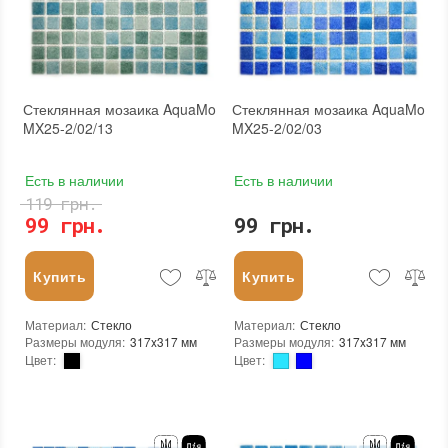
Толщина чипа
:
4 мм
Тип поверхности
:
Матовая
Площадь модуля
:
0,1 м²
Страна производителя
:
Украина
Бренд
:
AquaMo
Тип поверхности
:
Матовая
Стеклянная мозаика AquaMo
Стеклянная мозаика AquaMo
MX25-2/02/13
MX25-2/02/03
Есть в наличии
Есть в наличии
119 грн.
99 грн.
99 грн.
Купить
Купить
Материал
:
Стекло
Материал
:
Стекло
Размеры модуля
:
317x317 мм
Размеры модуля
:
317x317 мм
Цвет
:
Цвет
:
Тип использования
:
Для внутренних работ, Для наружных работ
Тип использования
:
Для внутренних работ, Для наружных работ
Серия
:
MX25
Серия
:
MX25
Использование
:
Для стен, Для пола
Использование
:
Для стен, Для пола
Форма чипа
:
Квадратная
Форма чипа
:
Квадратная
Вес (брутто)
:
0.704 кг
Вес (брутто)
:
0.704 кг