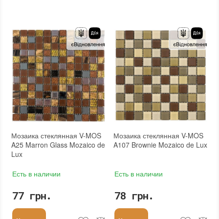
Серия
:
LE
Серия
:
LE
Использование
:
Для стен, Для пола
Использование
:
Для стен, Для пола
Устойчивость к температурам
:
Жаростойкая, Морозостойкая
Устойчивость к температурам
:
Жаростойкая, Морозостойкая
Форма чипа
:
Квадратная
Форма чипа
:
Квадратная
Основа
:
Сетка
Основа
:
Сетка
Назначение
:
В интерьере, Для бани, Для бассейна, Для ванной комнаты и туалета, Для гостинной, Для душевой, Для кухни, Для спальни, Для фартука, Для фасада, Для хамама
Назначение
:
В интерьере, Для бани, Для бассейна, Для ванной комнаты и туалета, Для гостинной, Для душевой, Для кухни, Для спальни, Для фартука, Для фасада, Для хамама
Количество в упаковке
:
20 шт.
Количество в упаковке
:
20 шт.
Вес модуля
:
0,7 кг
Вес модуля
:
0,7 кг
Размеры чипа
:
24x24 мм
Размеры чипа
:
24x24 мм
Толщина чипа
:
4 мм
Толщина чипа
:
4 мм
Площадь модуля
:
0,1 м²
Площадь модуля
:
0,1 м²
Страна производителя
:
Украина
Страна производителя
:
Украина
Бренд
:
AquaMo
Бренд
:
AquaMo
Тип поверхности
:
Матовая
Тип поверхности
:
Матовая
Цвет производителя
:
Серый, Светло-серый, Серо-бежевый
Цвет производителя
:
Белый, Серый, Светло-серый, Серо-белый
Мозаика стеклянная V-MOS
Мозаика стеклянная V-MOS
A25 Marron Glass Mozaico de
A107 Brownie Mozaico de Lux
Lux
Есть в наличии
Есть в наличии
77 грн.
78 грн.