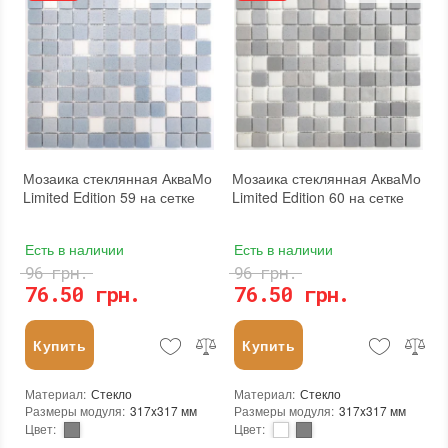
Назначение
:
В интерьере, Для бани, Для бассейна, Для ванной комнаты и туалета, Для гостинной, Для душевой, Для кухни, Для спальни, Для фартука, Для фасада, Для хамама
Назначение
:
В интерьере, Для бани, Для бассейна, Для ванной комнаты и туалета, Для гостинной, Для душевой, Для кухни, Для спальни, Для фартука, Для фасада, Для хамама
Количество в упаковке
:
20 шт.
Количество в упаковке
:
20 шт.
Вес модуля
:
0,7 кг
Вес модуля
:
0,7 кг
Размеры чипа
:
24x24 мм
Размеры чипа
:
24x24 мм
Толщина чипа
:
4 мм
Толщина чипа
:
4 мм
Площадь модуля
:
0,1 м²
Площадь модуля
:
0,1 м²
Страна производителя
:
Украина
Страна производителя
:
Украина
Бренд
:
AquaMo
Бренд
:
AquaMo
Тип поверхности
:
Матовая
Тип поверхности
:
Матовая
Цвет производителя
:
Коричневый, Светло-коричневый
Цвет производителя
:
Серый, Светло-серый, Серо-бежевый
Мозаика стеклянная АкваМо
Мозаика стеклянная АкваМо
Limited Edition 59 на сетке
Limited Edition 60 на сетке
Есть в наличии
Есть в наличии
96 грн.
96 грн.
76.50 грн.
76.50 грн.
Купить
Купить
Материал
:
Стекло
Материал
:
Стекло
Размеры модуля
:
317x317 мм
Размеры модуля
:
317x317 мм
Цвет
:
Цвет
:
Тип использования
:
Для внутренних работ, Для наружных работ
Тип использования
:
Для внутренних работ, Для наружных работ