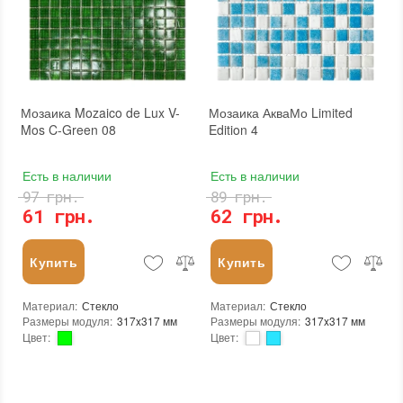
Мозаика Mozaico de Lux V-
Мозаика АкваМо Limited
Mos C-Green 08
Edition 4
Есть в наличии
Есть в наличии
97 грн.
89 грн.
61 грн.
62 грн.
Купить
Купить
Материал
:
Стекло
Материал
:
Стекло
Размеры модуля
:
317x317 мм
Размеры модуля
:
317x317 мм
Цвет
:
Цвет
:
Тип использования
:
Для внутренних работ, Для наружных работ
Тип использования
:
Для внутренних работ, Для наружных работ
Использование
:
Для стен, Для пола
Серия
:
LE
Форма чипа
:
Квадратная
Использование
:
Для стен, Для пола
Основа
:
Сетка
Форма чипа
:
Квадратная