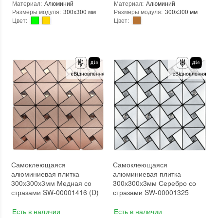
Материал
:
Алюминий
Материал
:
Алюминий
Размеры модуля
:
300x300 мм
Размеры модуля
:
300x300 мм
Цвет
:
Цвет
:
Тип использования
:
Для внутренних работ
Тип использования
:
Для внутренних работ
Использование
:
Для стен
Использование
:
Для стен
Форма чипа
:
Квадратная
Форма чипа
:
Квадратная
Вес (брутто)
:
0.2 кг
Вес (брутто)
:
0.2 кг
Основа
:
Самоклейка
Основа
:
Самоклейка
Назначение
:
В интерьере, Для бани, Для бассейна, Для ванной комнаты и туалета, Для гостинной, Для душевой, Для кухни, Для спальни, Для фартука
Назначение
:
В интерьере, Для бани, Для бассейна, Для ванной комнаты и туалета, Для гостинной, Для душевой, Для кухни, Для спальни, Для фартука
Вес модуля
:
0.2 кг
Вес модуля
:
0.2 кг
Толщина чипа
:
3 мм
Толщина чипа
:
3 мм
Площадь модуля
:
0,09 м²
Площадь модуля
:
0,09 м²
Страна производителя
:
Китай
Страна производителя
:
Китай
Бренд
:
Sticker Wall
Бренд
:
Sticker Wall
Тип поверхности
:
Матовая
Тип поверхности
:
Матовая
Самоклеющаяся
Самоклеющаяся
алюминиевая плитка
алюминиевая плитка
300х300х3мм Медная со
300х300х3мм Серебро со
стразами SW-00001416 (D)
стразами SW-00001325
Есть в наличии
Есть в наличии