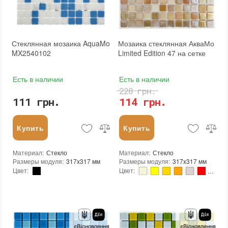
Бренд
:
AquaMo
Тип поверхности
:
Глянцевая
Стеклянная мозаика AquaMo
Мозаика стеклянная АкваМо
MX2540102
Limited Edition 47 на сетке
Есть в наличии
Есть в наличии
228 грн.
111 грн.
114 грн.
Купить
Купить
Материал
:
Стекло
Материал
:
Стекло
Размеры модуля
:
317x317 мм
Размеры модуля
:
317x317 мм
Цвет
:
Цвет
:
Тип использования
:
Для внутренних работ, Для наружных работ
Тип использования
:
Для внутренних работ, Для наружных работ
Серия
:
MX25
Серия
:
LE
Использование
:
Для стен, Для пола
Использование
:
Для стен, Для пола
Форма чипа
:
Квадратная
Устойчивость к температурам
:
Жаростойкая, Морозостойкая
Вес (брутто)
:
0.704 кг
Форма чипа
:
Квадратная
Основа
:
Бумага, Сетка
Основа
:
Сетка