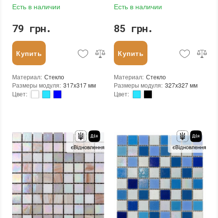
Есть в наличии
Есть в наличии
79 грн.
85 грн.
Купить
Купить
Материал
:
Стекло
Материал
:
Стекло
Размеры модуля
:
317x317 мм
Размеры модуля
:
327x327 мм
Цвет
:
Цвет
:
Тип использования
:
Для внутренних работ, Для наружных работ
Тип использования
:
Для внутренних работ, Для наружных работ
Серия
:
MX25
Использование
:
Для стен, Для пола
Использование
:
Для стен, Для пола
Устойчивость к температурам
:
Морозостойкая
Устойчивость к температурам
:
Жаростойкая, Морозостойкая
Вес (брутто)
:
0.575 кг
Края чипа
:
Округлые
Основа
:
Сетка
Форма чипа
:
Квадратная
Количество в упаковке
:
20 шт.
Вес (брутто)
:
0.704 кг
Вес модуля
:
0.865 кг
Основа
:
Бумага
Размеры чипа
:
15x15 мм
Назначение
:
В интерьере, Для бани, Для бассейна, Для ванной комнаты и туалета, Для гостинной, Для душевой, Для кухни, Для спальни, Для фартука, Для фасада, Для хамама
Толщина чипа
:
4 мм
Вес модуля
:
0,7 кг
Площадь модуля
:
0,107 м²
Размеры чипа
:
25x25 мм
Страна производителя
:
Китай
Толщина чипа
:
4 мм
Бренд
:
Mozaico de Lux
Площадь модуля
:
0,1 м²
Тип поверхности
:
Глянцевая, Неглазурованная
Страна производителя
:
Украина