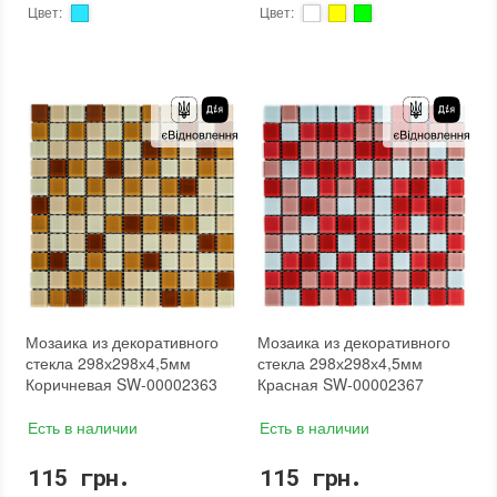
Цвет
:
Цвет
:
Тип использования
:
Для внутренних работ
Тип использования
:
Для внутренних работ
Использование
:
Для стен
Использование
:
Для стен
Форма чипа
:
Квадратная
Форма чипа
:
Квадратная
Вес (брутто)
:
0.57 кг
Вес (брутто)
:
0.57 кг
Основа
:
Самоклейка, Сетка
Основа
:
Самоклейка, Сетка
Назначение
:
В интерьере, Для бани, Для бассейна, Для ванной комнаты и туалета, Для гостинной, Для душевой, Для кухни, Для спальни, Для фартука
Назначение
:
В интерьере, Для бани, Для бассейна, Для ванной комнаты и туалета, Для гостинной, Для душевой, Для кухни, Для спальни, Для фартука
Вес модуля
:
0.57 кг
Вес модуля
:
0.57 кг
Размеры чипа
:
25x25 мм
Размеры чипа
:
25x25 мм
Толщина чипа
:
4.5 мм
Толщина чипа
:
4.5 мм
Площадь модуля
:
0,088 м²
Площадь модуля
:
0,088 м²
Страна производителя
:
Китай
Страна производителя
:
Китай
Бренд
:
Sticker Wall
Бренд
:
Sticker Wall
Тип поверхности
:
Глянцевая
Тип поверхности
:
Глянцевая
Мозаика из декоративного
Мозаика из декоративного
стекла 298х298х4,5мм
стекла 298х298х4,5мм
Коричневая SW-00002363
Красная SW-00002367
Есть в наличии
Есть в наличии
115 грн.
115 грн.