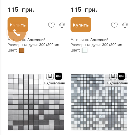
115 грн.
115 грн.
Купить
Купить
Материал
:
Алюминий
Материал
:
Алюминий
Размеры модуля
:
300x300 мм
Размеры модуля
:
300x300 мм
Цвет
:
Цвет
:
Тип использования
:
Для внутренних работ
Тип использования
:
Для внутренних работ
Использование
:
Для стен
Использование
:
Для стен
Форма чипа
:
Квадратная, Треугольник
Форма чипа
:
Квадратная, Треугольник
Вес (брутто)
:
0.2 кг
Вес (брутто)
:
0.2 кг
Основа
:
Самоклейка
Основа
:
Самоклейка
Назначение
:
В интерьере, Для бани, Для бассейна, Для ванной комнаты и туалета, Для гостинной, Для душевой, Для кухни, Для спальни, Для фартука
Назначение
:
В интерьере, Для бани, Для бассейна, Для ванной комнаты и туалета, Для гостинной, Для душевой, Для кухни, Для спальни, Для фартука
Вес модуля
:
0.2 кг
Вес модуля
:
0.2 кг
Толщина чипа
:
3 мм
Толщина чипа
:
3 мм
Площадь модуля
:
0,09 м²
Площадь модуля
:
0,09 м²
Страна производителя
:
Китай
Страна производителя
:
Китай
Бренд
:
Sticker Wall
Бренд
:
Sticker Wall
Тип поверхности
:
Матовая
Тип поверхности
:
Матовая