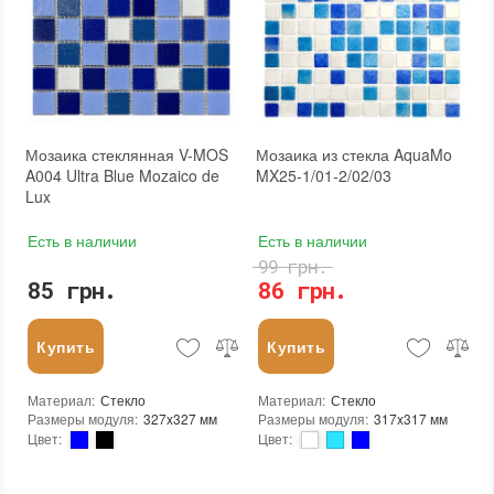
Площадь модуля
:
0,107 м²
Площадь модуля
:
0,107 м²
Страна производителя
:
Китай
Страна производителя
:
Китай
Бренд
:
Mozaico de Lux
Бренд
:
Mozaico de Lux
Тип поверхности
:
Глянцевая, Неглазурованная
Тип поверхности
:
Глянцевая, Неглазурованная
Мозаика стеклянная V-MOS
Мозаика из стекла AquaMo
A004 Ultra Blue Mozaico de
MX25-1/01-2/02/03
Lux
Есть в наличии
Есть в наличии
99 грн.
85 грн.
86 грн.
Купить
Купить
Материал
:
Стекло
Материал
:
Стекло
Размеры модуля
:
327x327 мм
Размеры модуля
:
317x317 мм
Цвет
:
Цвет
:
Тип использования
:
Для внутренних работ, Для наружных работ
Тип использования
:
Для внутренних работ, Для наружных работ
Использование
:
Для стен, Для пола
Серия
:
MX25