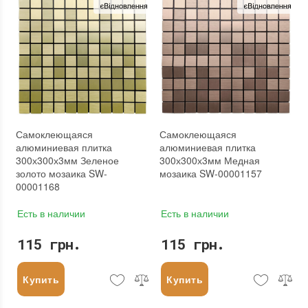
Назначение
:
В интерьере, Для бани, Для бассейна, Для ванной комнаты и туалета, Для гостинной, Для душевой, Для кухни, Для спальни, Для фартука
Назначение
:
В интерьере, Для бани, Для бассейна, Для ванной комнаты и туалета, Для гостинной, Для душевой, Для кухни, Для спальни, Для фартука
Вес модуля
:
0.57 кг
Вес модуля
:
0.2 кг
Размеры чипа
:
25x25 мм
Толщина чипа
:
3 мм
Толщина чипа
:
4.5 мм
Площадь модуля
:
0,09 м²
Площадь модуля
:
0,088 м²
Страна производителя
:
Китай
Страна производителя
:
Китай
Бренд
:
Sticker Wall
Бренд
:
Sticker Wall
Тип поверхности
:
Глянцевая
Тип поверхности
:
Глянцевая
Самоклеющаяся
Самоклеющаяся
алюминиевая плитка
алюминиевая плитка
300х300х3мм Зеленое
300х300х3мм Медная
золото мозаика SW-
мозаика SW-00001157
00001168
Есть в наличии
Есть в наличии
115 грн.
115 грн.
Купить
Купить