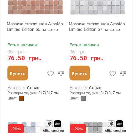
Страна производителя
:
Украина
Страна производителя
:
Украина
Бренд
:
AquaMo
Бренд
:
AquaMo
Тип поверхности
:
Матовая
Тип поверхности
:
Матовая
Мозаика стеклянная АкваМо
Мозаика стеклянная АкваМо
Limited Edition 55 на сетке
Limited Edition 57 на сетке
Есть в наличии
Есть в наличии
96 грн.
96 грн.
76.50 грн.
76.50 грн.
Купить
Купить
Материал
:
Стекло
Материал
:
Стекло
Размеры модуля
:
317x317 мм
Размеры модуля
:
317x317 мм
Цвет
:
Цвет
:
Тип использования
:
Для внутренних работ, Для наружных работ
Тип использования
:
Для внутренних работ, Для наружных работ
Серия
:
LE
Серия
:
LE
Использование
:
Для стен, Для пола
Использование
:
Для стен, Для пола
Устойчивость к температурам
:
Жаростойкая, Морозостойкая
Устойчивость к температурам
:
Жаростойкая, Морозостойкая
Форма чипа
:
Квадратная
Форма чипа
:
Квадратная
-20%
-20%
Основа
:
Сетка
Основа
:
Сетка