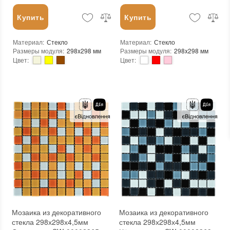
Купить
Купить
Материал
:
Стекло
Материал
:
Стекло
Размеры модуля
:
298x298 мм
Размеры модуля
:
298x298 мм
Цвет
:
Цвет
:
Тип использования
:
Для внутренних работ
Тип использования
:
Для внутренних работ
Использование
:
Для стен
Использование
:
Для стен
Форма чипа
:
Квадратная
Форма чипа
:
Квадратная
Вес (брутто)
:
0.57 кг
Вес (брутто)
:
0.57 кг
Основа
:
Самоклейка, Сетка
Основа
:
Самоклейка, Сетка
Назначение
:
В интерьере, Для бани, Для бассейна, Для ванной комнаты и туалета, Для гостинной, Для душевой, Для кухни, Для спальни, Для фартука
Назначение
:
В интерьере, Для бани, Для бассейна, Для ванной комнаты и туалета, Для гостинной, Для душевой, Для кухни, Для спальни, Для фартука
Вес модуля
:
0.57 кг
Вес модуля
:
0.57 кг
Размеры чипа
:
25x25 мм
Размеры чипа
:
25x25 мм
Толщина чипа
:
4.5 мм
Толщина чипа
:
4.5 мм
Площадь модуля
:
0,088 м²
Площадь модуля
:
0,088 м²
Страна производителя
:
Китай
Страна производителя
:
Китай
Бренд
:
Sticker Wall
Бренд
:
Sticker Wall
Тип поверхности
:
Глянцевая
Тип поверхности
:
Глянцевая
Мозаика из декоративного
Мозаика из декоративного
стекла 298х298х4,5мм
стекла 298х298х4,5мм