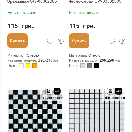
Оранжевая SW-00002365
Чёрно-серая SW-00002369
Есть в наличии
Есть в наличии
115 грн.
115 грн.
Купить
Купить
Материал
:
Стекло
Материал
:
Стекло
Размеры модуля
:
298x298 мм
Размеры модуля
:
298x298 мм
Цвет
:
Цвет
:
Тип использования
:
Для внутренних работ
Тип использования
:
Для внутренних работ
Использование
:
Для стен
Использование
:
Для стен
Форма чипа
:
Квадратная
Форма чипа
:
Квадратная
Вес (брутто)
:
0.57 кг
Вес (брутто)
:
0.57 кг
Основа
:
Самоклейка, Сетка
Основа
:
Самоклейка, Сетка
Назначение
:
В интерьере, Для бани, Для бассейна, Для ванной комнаты и туалета, Для гостинной, Для душевой, Для кухни, Для спальни, Для фартука
Назначение
:
В интерьере, Для бани, Для бассейна, Для ванной комнаты и туалета, Для гостинной, Для душевой, Для кухни, Для спальни, Для фартука
Вес модуля
:
0.57 кг
Вес модуля
:
0.57 кг
Размеры чипа
:
25x25 мм
Размеры чипа
:
25x25 мм
Толщина чипа
:
4.5 мм
Толщина чипа
:
4.5 мм
Площадь модуля
:
0,088 м²
Площадь модуля
:
0,088 м²
Страна производителя
:
Китай
Страна производителя
:
Китай
Бренд
:
Sticker Wall
Бренд
:
Sticker Wall
Тип поверхности
:
Глянцевая
Тип поверхности
:
Глянцевая