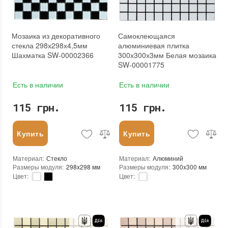
Мозаика из декоративного
Самоклеющаяся
стекла 298х298х4,5мм
алюминиевая плитка
Шахматка SW-00002366
300х300х3мм Белая мозаика
SW-00001775
Есть в наличии
Есть в наличии
115 грн.
115 грн.
Купить
Купить
Материал
:
Стекло
Материал
:
Алюминий
Размеры модуля
:
298x298 мм
Размеры модуля
:
300x300 мм
Цвет
:
Цвет
:
Тип использования
:
Для внутренних работ
Тип использования
:
Для внутренних работ
Использование
:
Для стен
Использование
:
Для стен
Форма чипа
:
Квадратная
Форма чипа
:
Квадратная
Вес (брутто)
:
0.57 кг
Вес (брутто)
:
0.2 кг
Основа
:
Самоклейка, Сетка
Основа
:
Самоклейка