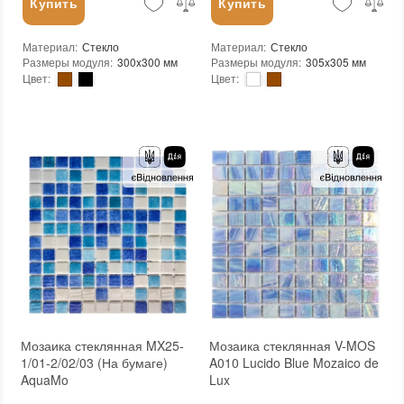
Купить
Купить
Материал
:
Стекло
Материал
:
Стекло
Размеры модуля
:
300x300 мм
Размеры модуля
:
305x305 мм
Цвет
:
Цвет
:
Тип использования
:
Для внутренних работ, Для наружных работ
Тип использования
:
Для внутренних работ, Для наружных работ
Использование
:
Для стен, Для пола
Использование
:
Для стен, Для пола
Устойчивость к температурам
:
Морозостойкая
Устойчивость к температурам
:
Морозостойкая
Вес (брутто)
:
1.04 кг
Вес (брутто)
:
0.94 кг
Основа
:
Сетка
Основа
:
Сетка
Количество в упаковке
:
33 шт.
Количество в упаковке
:
20 шт.
Вес модуля
:
1.04 кг
Вес модуля
:
0.94 кг
Размеры чипа
:
23x23 мм
Размеры чипа
:
25x25 мм
Толщина чипа
:
4 мм
Толщина чипа
:
4 мм
Площадь модуля
:
0,093 м²
Площадь модуля
:
0,093 м²
Страна производителя
:
Китай
Страна производителя
:
Китай
Бренд
:
Mozaico de Lux
Бренд
:
Mozaico de Lux
Тип поверхности
:
Глянцевая, Неглазурованная
Тип поверхности
:
Глянцевая, Неглазурованная
Мозаика стеклянная MX25-
Мозаика стеклянная V-MOS
1/01-2/02/03 (На бумаге)
A010 Lucido Blue Mozaico de
AquaMo
Lux