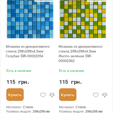
Назначение
:
В интерьере, Для бани, Для бассейна, Для ванной комнаты и туалета, Для гостинной, Для душевой, Для кухни, Для спальни, Для фартука, Для фасада, Для хамама
Назначение
:
В интерьере, Для бани, Для бассейна, Для ванной комнаты и туалета, Для гостинной, Для душевой, Для кухни, Для спальни, Для фартука, Для фасада, Для хамама
Количество в упаковке
:
20 шт.
Количество в упаковке
:
20 шт.
Размеры чипа
:
25x25 мм
Вес модуля
:
0,7 кг
Толщина чипа
:
4 мм
Размеры чипа
:
24x24 мм
Площадь модуля
:
0,1 м²
Толщина чипа
:
4 мм
Страна производителя
:
Украина
Площадь модуля
:
0,1 м²
Бренд
:
AquaMo
Страна производителя
:
Украина
Тип поверхности
:
Глянцевая
Бренд
:
AquaMo
Тип поверхности
:
Глянцевая
Мозаика из декоративного
Мозаика из декоративного
стекла 298х298х4,5мм
стекла 298х298х4,5мм
Голубая SW-00002354
Желто-зелёная SW-
00002362
Есть в наличии
Есть в наличии
115 грн.
115 грн.
Купить
Купить
Материал
:
Стекло
Материал
:
Стекло
Размеры модуля
:
298x298 мм
Размеры модуля
:
298x298 мм