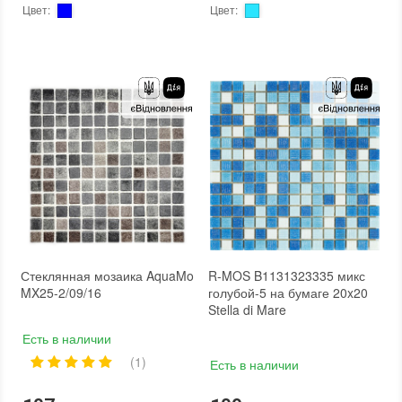
Цвет
:
Цвет
:
Тип использования
:
Для внутренних работ, Для наружных работ
Тип использования
:
Для внутренних работ, Для наружных работ
Использование
:
Для стен, Для пола
Серия
:
PW
Форма чипа
:
Квадратная
Использование
:
Для стен, Для пола
Основа
:
Бумага
Форма чипа
:
Квадратная
Назначение
:
В интерьере, Для бани, Для бассейна, Для ванной комнаты и туалета, Для гостинной, Для душевой, Для кухни, Для спальни, Для фартука, Для фасада, Для хамама
Вес (брутто)
:
0.704 кг
Размеры чипа
:
20x20 мм
Основа
:
Бумага, Сетка
Толщина чипа
:
Другая
Назначение
:
В интерьере, Для бани, Для бассейна, Для ванной комнаты и туалета, Для гостинной, Для душевой, Для кухни, Для спальни, Для фартука, Для фасада, Для хамама
Площадь модуля
:
0,105 м²
Количество в упаковке
:
20 шт.
Страна производителя
:
Китай
Размеры чипа
:
25x25 мм
Бренд
:
Vivacer
Толщина чипа
:
4 мм
Тип поверхности
:
Рельефная
Площадь модуля
:
0,1 м²
Страна производителя
:
Украина
Бренд
:
AquaMo
Тип поверхности
:
Глянцевая
Стеклянная мозаика AquaMo
R-MOS B1131323335 микс
MX25-2/09/16
голубой-5 на бумаге 20x20
Stella di Mare
Есть в наличии
(1)
Есть в наличии