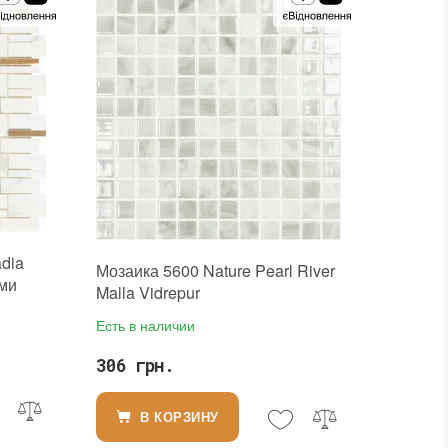
Тип поверхности
:
Матовая
В интерьере, Для бани, Для бассейна, Для ванной комнаты и туалета, Для гостинной, Для душевой, Для кухни, Для спальни, Для фартука, Для фасада, Для хамама
dia
Мозаика 5600 Nature Pearl River
ыми
Malla Vidrepur
Есть в наличии
306 грн.
В КОРЗИНУ