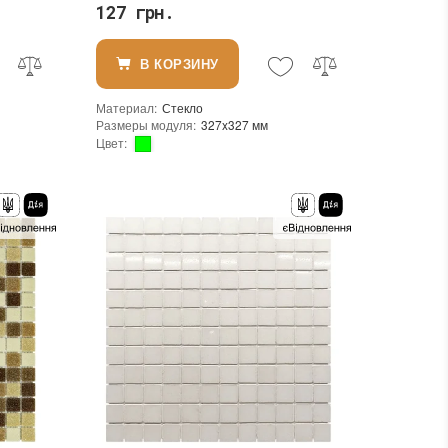
127 грн.
В КОРЗИНУ
Материал
:
Стекло
Размеры модуля
:
327x327 мм
Цвет
:
Для внутренних работ, Для наружных работ
Тип использования
:
Для внутренних работ, Для наружных работ
ла
Использование
:
Для стен, Для пола
Форма чипа
:
Квадратная
Основа
:
Сетка
В интерьере, Для бани, Для бассейна, Для ванной комнаты и туалета, Для гостинной, Для душевой, Для кухни, Для спальни, Для фартука, Для фасада, Для хамама
Назначение
:
В интерьере, Для бани, Для бассейна, Для ванной комнаты и туалета, Для гостинной, Для душевой, Для кухни, Для спальни, Для фартука, Для фасада, Для хамама
Размеры чипа
:
20x20 мм
Толщина чипа
:
4 мм
Площадь модуля
:
0,107 м²
Страна производителя
:
Китай
Бренд
:
Stella di Mare
Тип поверхности
:
Матовая