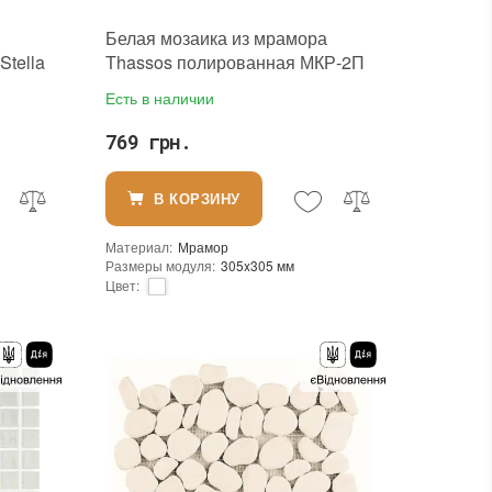
Белая мозаика из мрамора
Stella
Thassos полированная МКР-2П
216
Есть в наличии
769 грн.
В КОРЗИНУ
Материал
:
Мрамор
Размеры модуля
:
305x305 мм
Цвет
:
Для внутренних работ, Для наружных работ
Тип использования
:
Для внутренних работ, Для наружных работ
ла
Использование
:
Для стен, Для пола
Края чипа
:
Ровные
Форма чипа
:
Квадратная
В интерьере, Для бани, Для бассейна, Для ванной комнаты и туалета, Для гостинной, Для душевой, Для кухни, Для спальни, Для фартука, Для фасада, Для хамама
Основа
:
Сетка
Назначение
:
В интерьере, Для бани, Для бассейна, Для ванной комнаты и туалета, Для гостинной, Для душевой, Для кухни, Для спальни, Для фартука, Для фасада, Для хамама
Размеры чипа
:
23x23 мм
Толщина чипа
:
10 мм
Площадь модуля
:
0,093 м²
Страна производителя
:
Украина
Бренд
:
Decor Stone Hub