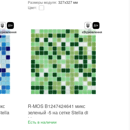
Размеры модуля
:
327x327 мм
Цвет
:
Для внутренних работ, Для наружных работ
Тип использования
:
Для внутренних работ, Для наружных работ
ла
Использование
:
Для стен, Для пола
Форма чипа
:
Квадратная
Основа
:
Сетка
В интерьере, Для бани, Для бассейна, Для ванной комнаты и туалета, Для гостинной, Для душевой, Для кухни, Для спальни, Для фартука, Для фасада, Для хамама
Назначение
:
В интерьере, Для бани, Для бассейна, Для ванной комнаты и туалета, Для гостинной, Для душевой, Для кухни, Для спальни, Для фартука, Для фасада, Для хамама
Размеры чипа
:
20x20 мм
Толщина чипа
:
4 мм
Площадь модуля
:
0,107 м²
Страна производителя
:
Китай
Бренд
:
Stella di Mare
Тип поверхности
:
Матовая
кс
R-MOS B1247424641 микс
tella
зеленый -5 на сетке Stella di
Mare
Есть в наличии