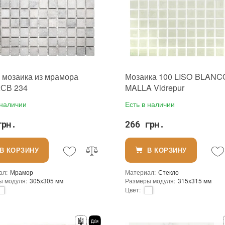
 мозаика из мрамора
Мозаика 100 LISO BLANC
СВ 234
MALLA Vidrepur
 наличии
Есть в наличии
грн.
266 грн.
В КОРЗИНУ
В КОРЗИНУ
ал
:
Мрамор
Материал
:
Стекло
ы модуля
:
305x305 мм
Размеры модуля
:
315x315 мм
Цвет
:
ользования
:
Для внутренних работ, Для наружных работ
Тип использования
:
зование
:
Для стен, Для пола
Использование
:
Для стен, Для по
чипа
:
Квадратная
Форма чипа
:
Квадратная
Сетка
Основа
:
Сетка