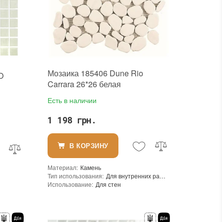
Тип поверхности
:
Глянцевая
Камень
:
Другой
Мозаика 185406 Dune Rio
O
Carrara 26*26 белая
Есть в наличии
1 198 грн.
В КОРЗИНУ
Материал
:
Камень
Тип использования
:
Для внутренних работ
Использование
:
Для стен
Основа
:
Сетка
Для внутренних работ, Для наружных работ
Назначение
:
В интерьере, Для бани, Для бассейна, Для ванной комнаты и туалета, Для гостинной, Для душевой, Для кухни, Для спальни, Для фартука, Для фасада, Для хамама
ла
Страна производителя
:
Испания
Бренд
:
Dune