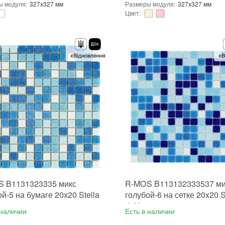
ы модуля
:
327x327 мм
Размеры модуля
:
327x327 мм
Цвет
:
ользования
:
Для внутренних работ, Для наружных работ
Тип использования
:
зование
:
Для стен, Для пола
Использование
:
Для стен, Для по
чипа
:
Квадратная
Форма чипа
:
Квадратная
Сетка
Основа
:
Сетка
ение
:
В интерьере, Для бани, Для бассейна, Для ванной комнаты и туалета, Для гостинной, Для душевой, Для кухни, Для спальни, Для фартука, Для фасада, Для хамама
Назначение
:
ы чипа
:
20x20 мм
Размеры чипа
:
20x20 мм
а чипа
:
4 мм
Толщина чипа
:
4 мм
ь модуля
:
0,107 м²
Площадь модуля
:
0,107 м²
 производителя
:
Китай
Страна производителя
:
Китай
Stella di Mare
Бренд
:
Stella di Mare
ерхности
:
Матовая
Тип поверхности
:
Матовая
 B1131323335 микс
R-MOS B113132333537 ми
й-5 на бумаге 20x20 Stella
голубой-6 на сетке 20x20 S
e
di Mare
 наличии
Есть в наличии