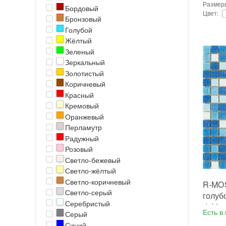
Размер
Бордовый
Цвет
:
Бронзовый
Тип исп
Голубой
Исполь
Форма 
Жёлтый
Основа
:
Зеленый
Назнач
Зеркальный
Размер
Золотистый
Толщин
Площад
Коричневый
Страна
Красный
Бренд
:
Кремовый
Тип пов
Оранжевый
Перламутр
Радужный
Розовый
Светло-бежевый
Светло-жёлтый
Светло-коричневый
R-MOS
Светло-серый
голубо
Серебристый
di Mar
Есть в
Серый
Синий