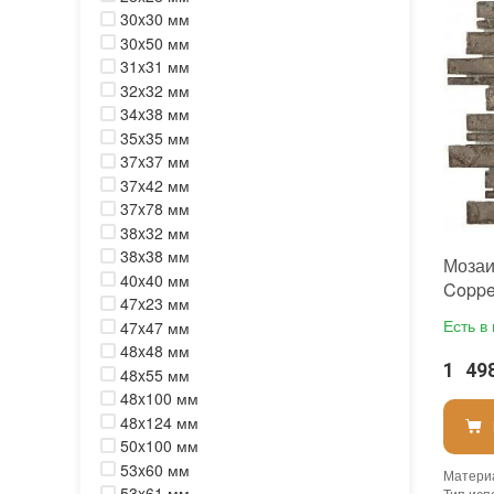
30x30 мм
Назнач
Размер
30x50 мм
Толщин
31x31 мм
Площад
32x32 мм
Страна
Бренд
:
34x38 мм
Тип пов
35x35 мм
Камень
:
37x37 мм
37x42 мм
37x78 мм
38x32 мм
38x38 мм
Мозаи
40x40 мм
Coppe
47x23 мм
Есть в
47x47 мм
48x48 мм
1 49
48x55 мм
48x100 мм
48x124 мм
50x100 мм
53x60 мм
Матери
53x61 мм
Тип исп