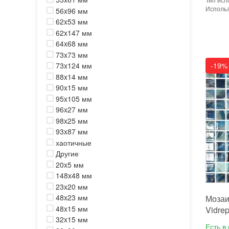
Исполь
56x96 мм
Назнач
62x53 мм
Страна
62x147 мм
Бренд
:
64x68 мм
73x73 мм
73x124 мм
-19%
88x14 мм
90x15 мм
95x105 мм
96x27 мм
98x25 мм
93x87 мм
хаотичные
Другие
20x5 мм
148x48 мм
23x20 мм
48x23 мм
Мозаи
48x15 мм
Vidrep
32x15 мм
Есть в