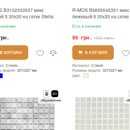
 B3132333537 микс
R-MOS B5655545351 микс
й 5 20x20 на сетке Stella
бежевый-5 20x20 на сетке 
e
di Mare
 наличии
Есть в наличии
грн.
86 грн.
132 грн.
В КОРЗИНУ
В КОРЗИНУ
ал
:
Стекло
Материал
:
Стекло
ы модуля
:
327x327 мм
Размеры модуля
:
327x327 мм
Цвет
:
ользования
:
Для внутренних работ, Для наружных работ
Тип использования
:
зование
:
Для стен, Для пола
Использование
:
Для стен, Для по
чипа
:
Квадратная
Форма чипа
:
Квадратная
Сетка
Основа
:
Сетка
ение
:
В интерьере, Для бани, Для бассейна, Для ванной комнаты и туалета, Для гостинной, Для душевой, Для кухни, Для спальни, Для фартука, Для фасада, Для хамама
Назначение
:
ы чипа
:
20x20 мм
Размеры чипа
:
20x20 мм
а чипа
:
4 мм
Толщина чипа
:
4 мм
ь модуля
:
0,107 м²
Площадь модуля
:
0,107 м²
 производителя
:
Китай
Страна производителя
:
Китай
Stella di Mare
Бренд
:
Stella di Mare
ерхности
:
Матовая
Тип поверхности
:
Матовая