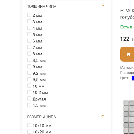
ТОЛЩИНА ЧИПА
R-MOS
2 мм
голубо
3 мм
di Mar
Есть в
4 мм
5 мм
122 
6 мм
7 мм
8 мм
8,5 мм
9 мм
Матери
Размер
9,2 мм
Цвет
:
9,5 мм
Тип исп
10 мм
Исполь
10,2 мм
Форма 
Другая
Основа
:
Назнач
4.5 мм
Размер
Толщин
РАЗМЕРЫ ЧИПА
Площад
Страна
10x10 мм
Бренд
:
10x20 мм
Тип пов