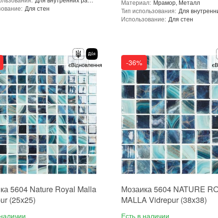
Материал
:
Мрамор, Металл
зование
:
Для стен
Тип использования
:
ение
:
В интерьере, Для бани, Для бассейна, Для ванной комнаты и туалета, Для гостинной, Для душевой, Для кухни, Для спальни, Для фартука, Для фасада, Для хамама
Использование
:
Для стен
 производителя
:
Испания
Основа
:
Сетка
Dune
Назначение
:
Страна производителя
:
Испания
Бренд
:
Dune
-36%
ка 5604 Nature Royal Malla
Мозаика 5604 NATURE R
ur (25x25)
MALLA Vidrepur (38x38)
 наличии
Есть в наличии