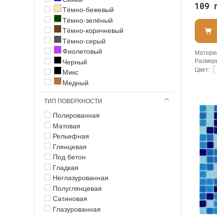
109 
Тёмно-бежевый
Тёмно-зелёный
Тёмно-коричневый
Тёмно-серый
Фиолетовый
Матери
Размер
Черный
Цвет
:
Микс
Тип исп
Медный
Исполь
Форма 
ТИП ПОВЕРХНОСТИ
Основа
:
Назнач
Полированная
Размер
Матовая
Толщин
Рельефная
Площад
Страна
Глянцевая
Бренд
:
Под бетон
Тип пов
Гладкая
Неглазурованная
Полуглянцевая
Сатиновая
Глазурованная