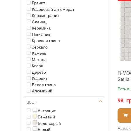
Гранит
Кварцевый агломерат
Керамогранит
Сланец
Керамика
Песчаник
Красная глина
Зеркало
Камень
Металл
Кварц
Дерево
R-MOS
Кварцит
Stella
Белая глина
Есть в
Алюминий
98 г
ЦВЕТ
Антрацит
Бежевый
Бело-серый
Матери
Белый