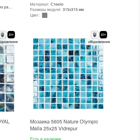
Материал
:
Стекло
Для внутренних работ
Размеры модуля
:
315x315 мм
Цвет
:
Тип использования
:
Для внутренних работ, Для наружных работ
В интерьере, Для бани, Для бассейна, Для ванной комнаты и туалета, Для гостинной, Для душевой, Для кухни, Для спальни, Для фартука, Для фасада, Для хамама
Использование
:
Для стен, Для пола
Форма чипа
:
Квадратная
Основа
:
Сетка
Назначение
:
В интерьере, Для бани, Для бассейна, Для ванной комнаты и туалета, Для гостинной, Для душевой, Для кухни, Для спальни, Для фартука, Для фасада, Для хамама
Размеры чипа
:
25x25 мм
Толщина чипа
:
6 мм
Площадь модуля
:
0,1 м²
Страна производителя
:
Испания
Бренд
:
Vidrepur
Тип поверхности
:
Глянцевая
OYAL
Мозаика 5605 Nature Olympic
Malla 25x25 Vidrepur
Есть в наличии