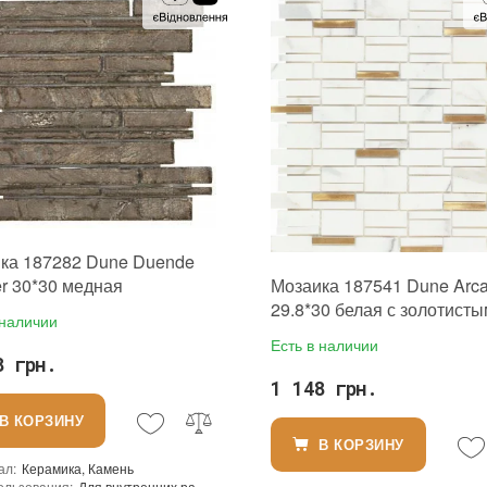
ение
:
В интерьере, Для бани, Для бассейна, Для ванной комнаты и туалета, Для гостинной, Для душевой, Для кухни, Для спальни, Для фартука, Для фасада, Для хамама
Назначение
:
ы чипа
:
23x23 мм
Размеры чипа
:
25x25 мм
а чипа
:
10 мм
Толщина чипа
:
6 мм
ь модуля
:
0,093 м²
Площадь модуля
:
0,1 м²
 производителя
:
Украина
Страна производителя
:
Испания
Decor Stone Hub
Бренд
:
Vidrepur
ерхности
:
Матовая
Тип поверхности
:
Глянцевая
Другой
ка 187282 Dune Duende
Мозаика 187541 Dune Arca
r 30*30 медная
29.8*30 белая с золотист
 наличии
вставками.
Есть в наличии
8 грн.
1 148 грн.
В КОРЗИНУ
В КОРЗИНУ
ал
:
Керамика, Камень
ользования
:
Для внутренних работ