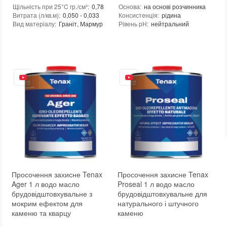
Щільність при 25°C гр./см³
:
0,78
Основа
:
на основі розчинника
Витрата (л/кв.м)
:
0,050 - 0,033
Консистенція
:
рідина
Вид матеріалу
:
Граніт, Мармур
Рівень pH
:
нейтральний
Щільність при 25°C гр./см³
:
0,95
Колір
:
Витрати для поверхонь з низькою пор
Фасування
:
1 л
Витрата для поверхонь із високою пор
Тип використання
:
Для внутрішніх робіт, Для зовнішніх робіт
Витрата (л/кв.м)
:
0,050 - 0,033
Бренд
:
Tenax
Посилення кольору
:
так
Країна виробника
:
Італія
Допуск до контакту з харчовими про
:
новий
Форма випуску
:
Готовий до використання
Необхідність змивання
:
ні
Необоротність дії
:
так
Термін придатності
:
від 24 місяців
Вид матеріалу
:
Граніт, Мармур, Онікс, Травертин, Агломерат, Вапняк, Пісковик, Керамограніт, Керамічна плитка, Кварцовий агломерат, Кварцит, Бетон, Теракота
Колір
:
Вага (брутто)
:
5 кг
Фасування
:
5 л
Тип використання
:
Для внутрішніх робіт, Для зовнішніх робіт
Бренд
:
Tenax
Країна виробника
:
Італія
Просочення захисне Tenax
Просочення захисне Tenax
:
новий
Ager 1 л водо масло
Proseal 1 л водо масло
брудовідштовхувальне з
брудовідштовхувальне для
мокрим ефектом для
натурального і штучного
каменю та кварцу
каменю