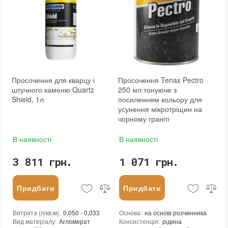
Необоротність дії
:
так
Термін придатності
:
від 24 місяців
Вид матеріалу
:
Граніт, Мармур, Онікс, Травертин, Агломерат, Вапняк, Пісковик, Керамічна плитка, Кварцовий агломерат, Кварцит, Бетон, Теракота
Колір
:
Вага (брутто)
:
0.9 кг
Фасування
:
1 л
Тип використання
:
Для внутрішніх робіт, Для зовнішніх робіт
Бренд
:
Tenax
Країна виробника
:
Італія
Просочення для кварцу і
Просочення Tenax Pectro
:
новий
штучного каменю Quartz
250 мл тонуюче з
Shield, 1л
посиленням кольору для
усунення мікротріщин на
чорному граніті
В наявності
В наявності
3 811 грн.
1 071 грн.
Придбати
Придбати
Витрата (л/кв.м)
:
0,050 - 0,033
Основа
:
на основі розчинника
Вид матеріалу
:
Агломерат
Консистенція
:
рідина