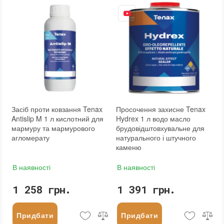
Допуск до контакту з харчовими продуктами
:
так
:
новий
Форма випуску
:
Готовий до використання
Необхідність змивання
:
ні
Необоротність дії
:
так
Вид матеріалу
:
Граніт, Мармур, Онікс, Травертин, Агломерат, Вапняк, Пісковик, Керамограніт, Керамічна плитка, Кварцовий агломерат, Кварцит, Бетон, Теракота
Колір
:
Вага (брутто)
:
0.3 кг
Фасування
:
250 мл
Тип використання
:
Для внутрішніх робіт, Для зовнішніх робіт
Бренд
:
Tenax
Країна виробника
:
Італія
:
новий
Засіб проти ковзання Tenax
Просочення захисне Tenax
Antislip M 1 л кислотний для
Hydrex 1 л водо масло
мармуру та мармурового
брудовідштовхувальне для
агломерату
натурального і штучного
каменю
В наявності
В наявності
1 258 грн.
1 391 грн.
Придбати
Придбати