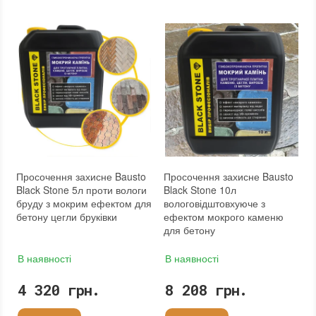
Витрата для поверхонь із високою пористістю (кв.м/л)
Витрата для поверхонь із високою пор
:
5-10
Посилення кольору
:
ні
Посилення кольору
:
ні
Допуск до контакту з харчовими продуктами
Допуск до контакту з харчовими про
:
ні
Форма випуску
:
Готовий до використання
Форма випуску
:
Готовий до використання
Необхідність змивання
:
ні
Необхідність змивання
:
ні
Необоротність дії
:
так
Необоротність дії
:
так
Термін придатності
:
від 24 місяців
Термін придатності
:
від 24 місяців
Вид матеріалу
:
Граніт, Травертин, Вапняк, Пісковик, Цементні плити (бетон), Бетон, Теракота, Кирпич, Натуральный камень
Вид матеріалу
:
Граніт, Травертин, Вапняк, Пісковик, Цементні плити (бетон), Бетон, Теракота, Кирпич, Натуральный камень
Колір
:
Колір
:
Вага (брутто)
:
10.5 кг
Вага (брутто)
:
21 кг
Фасування
:
10 л
Фасування
:
20 л
Тип використання
:
Для внутрішніх робіт, Для зовнішніх робіт
Тип використання
:
Для внутрішніх робіт, Для зовнішніх робіт
Бренд
:
Bausto s.r.o.
Бренд
:
Bausto s.r.o.
Країна виробника
:
Чехия
Країна виробника
:
Чехия
Просочення захисне Bausto
Просочення захисне Bausto
Black Stone 5л проти вологи
Black Stone 10л
бруду з мокрим ефектом для
вологовідштовхуюче з
бетону цегли бруківки
ефектом мокрого каменю
для бетону
В наявності
В наявності
4 320 грн.
8 208 грн.