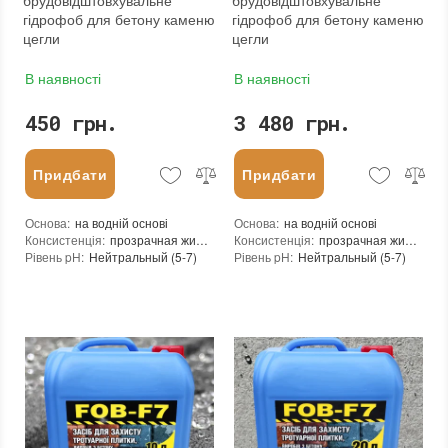
брудовідштовхувальне
брудовідштовхувальне
гідрофоб для бетону каменю
гідрофоб для бетону каменю
цегли
цегли
В наявності
В наявності
450 грн.
3 480 грн.
Придбати
Придбати
Основа
:
на водній основі
Основа
:
на водній основі
Консистенція
:
прозрачная жидкость
Консистенція
:
прозрачная жидкость
Рівень pH
:
Нейтральный (5-7)
Рівень pH
:
Нейтральный (5-7)
Щільність при 25°C гр./см³
:
1,0
Щільність при 25°C гр./см³
:
1,0
Витрати для поверхонь з низькою пористістю (кв.м/л)
Витрати для поверхонь з низькою пор
:
10-15
Витрата для поверхонь із високою пористістю (кв.м/л)
Витрата для поверхонь із високою пор
:
5-10
Посилення кольору
:
ні
Посилення кольору
:
ні
Допуск до контакту з харчовими продуктами
Допуск до контакту з харчовими про
:
ні
Форма випуску
:
Готовий до використання
Форма випуску
:
Готовий до використання
Необхідність змивання
:
ні
Необхідність змивання
:
ні
Необоротність дії
:
так
Необоротність дії
:
так
Термін придатності
:
до 24 месяцев
Термін придатності
:
від 24 місяців
Вид матеріалу
:
Граніт, Травертин, Вапняк, Пісковик, Цементні плити (бетон), Бетон, Теракота, Кирпич, Натуральный камень
Вид матеріалу
:
Граніт, Травертин, Вапняк, Пісковик, Цементні плити (бетон), Бетон, Теракота, Кирпич, Натуральный камень
Колір
:
Колір
: