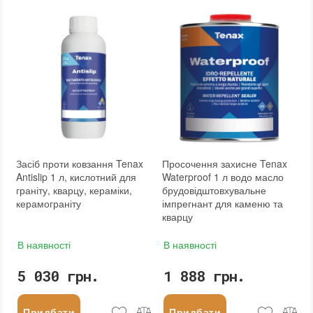
Посилення кольору
:
так
Посилення кольору
:
так
Допуск до контакту з харчовими продуктами
Допуск до контакту з харчовими про
:
так
Форма випуску
:
Готовий до використання
Форма випуску
:
Готовий до використання
Необхідність змивання
:
ні
Необхідність змивання
:
ні
Необоротність дії
:
так
Термін придатності
:
від 24 місяців
Вид матеріалу
:
Граніт, Мармур, Онікс, Травертин, Агломерат, Вапняк, Пісковик, Керамограніт, Керамічна плитка, Кварцовий агломерат, Кварцит, Бетон, Теракота
Вид матеріалу
:
Граніт, Мармур, Онікс, Травертин, Агломерат, Вапняк, Пісковик, Керамічна плитка, Кварцовий агломерат, Кварцит, Бетон, Теракота
Колір
:
Колір
:
Вага (брутто)
:
1.05 кг
Вага (брутто)
:
0.9 кг
Фасування
:
1 л
Фасування
:
1 л
Тип використання
:
Для внутрішніх робіт, Для зовнішніх робіт
Тип використання
:
Для внутрішніх робіт, Для зовнішніх робіт
Бренд
:
Tenax
Бренд
:
Tenax
Країна виробника
:
Італія
Країна виробника
:
Італія
:
новий
:
новий
Засіб проти ковзання Tenax
Просочення захисне Tenax
Antislip 1 л, кислотний для
Waterproof 1 л водо масло
граніту, кварцу, кераміки,
брудовідштовхувальне
керамограніту
імпрегнант для каменю та
кварцу
В наявності
В наявності
5 030 грн.
1 888 грн.
Придбати
Придбати