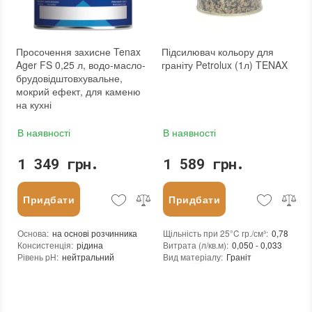
Фасування
:
5 л
Фасування
:
5 л
Тип використання
:
Для внутрішніх робіт, Для зовнішніх робіт
Тип використання
:
Для внутрішніх робіт, Для зовнішніх робіт
Бренд
:
Tenax
Бренд
:
Tenax
Країна виробника
:
Італія
Країна виробника
:
Італія
Просочення захисне Tenax
Підсилювач кольору для
:
новий
:
новий
Ager FS 0,25 л, водо-масло-
граніту Petrolux (1л) TENAX
брудовідштовхувальне,
мокрий ефект, для каменю
на кухні
В наявності
В наявності
1 349 грн.
1 589 грн.
Придбати
Придбати
Основа
:
на основі розчинника
Щільність при 25°C гр./см³
:
0,78
Консистенція
:
рідина
Витрата (л/кв.м)
:
0,050 - 0,033
Рівень pH
:
нейтральний
Вид матеріалу
:
Граніт
Щільність при 25°C гр./см³
:
0,995
Колір
:
Витрати для поверхонь з низькою пористістю (кв.м/л)
:
30-40
Фасування
:
1 л
Витрата для поверхонь із високою пористістю (кв.м/л)
:
20-30
Бренд
:
Tenax
Посилення кольору
:
так
Країна виробника
:
Італія