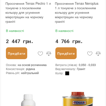
Просочення Tenax Pectro 1 л
Просочення Tenax Neroplus
тонуюче з посиленням
1 л тонуюче з посиленням
кольору для усунення
кольору для усунення
мікротріщин на чорному
мікротріщин на чорному
граніті
граніті
В наявності
В наявності
2 447 грн.
4 766 грн.
Придбати
Придбати
Основа
:
на основі розчинника
Витрата (л/кв.м)
:
0,050 - 0,033
Консистенція
:
рідина
Вид матеріалу
:
Граніт
Рівень pH
:
нейтральний
Колір
:
Щільність при 25°C гр./см³
:
0,83
Фасування
:
1 л
Витрати для поверхонь з низькою пористістю (кв.м/л)
:
30-40
Бренд
:
Tenax
Витрата для поверхонь із високою пористістю (кв.м/л)
:
20-30
Країна виробника
:
Італія
Витрата (л/кв.м)
:
0,050 - 0,033
:
новий
Посилення кольору
:
так
Допуск до контакту з харчовими продуктами
:
ні
Форма випуску
:
Готовий до використання
Необхідність змивання
:
ні