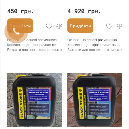
450 грн.
4 920 грн.
Придбати
Придбати
Основа
:
на основі розчинника
Основа
:
на основі розчинника
Консистенція
:
прозрачная жидкость
Консистенція
:
прозрачная жидкость
Витрати для поверхонь з низькою пористістю (кв.м/л)
Витрати для поверхонь з низькою пор
:
8-15
Витрата для поверхонь із високою пористістю (кв.м/л)
Витрата для поверхонь із високою пор
:
5-8
Посилення кольору
:
так
Посилення кольору
:
так
Допуск до контакту з харчовими продуктами
Допуск до контакту з харчовими про
:
ні
Форма випуску
:
Готовий до використання
Форма випуску
:
Готовий до використання
Необхідність змивання
:
ні
Необхідність змивання
:
ні
Необоротність дії
:
так
Необоротність дії
:
так
Термін придатності
:
до 24 месяцев
Термін придатності
:
до 24 месяцев
Вид матеріалу
:
Граніт, Травертин, Вапняк, Пісковик, Цементні плити (бетон), Бетон, Теракота, Кирпич, Натуральный камень
Вид матеріалу
:
Граніт, Травертин, Вапняк, Пісковик, Цементні плити (бетон), Бетон, Теракота, Кирпич, Натуральный камень
Колір
:
Колір
:
Вага (брутто)
:
0.3 кг
Вага (брутто)
:
5.3 кг
Фасування
:
250 мл
Фасування
:
5 л
Тип використання
:
Для внутрішніх робіт, Для зовнішніх робіт
Тип використання
:
Для внутрішніх робіт, Для зовнішніх робіт
Бренд
:
Bausto s.r.o.
Бренд
:
Bausto s.r.o.
Країна виробника
:
Чехия
Країна виробника
:
Чехия