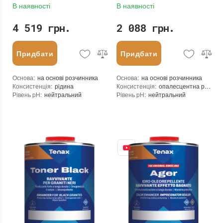
В наявності
В наявності
4 519 грн.
2 088 грн.
Придбати
Придбати
Основа
:
на основі розчинника
Основа
:
на основі розчинника
Консистенція
:
рідина
Консистенція
:
опалесцентна рідина
Рівень pH
:
нейтральний
Рівень pH
:
нейтральний
Щільність при 25°C гр./см³
:
0,95
Щільність при 25°C гр./см³
:
0,82
Витрати для поверхонь з низькою пористістю (кв.м/л)
Витрати для поверхонь з низькою пор
:
30-40
Витрата для поверхонь із високою пористістю (кв.м/л)
Витрата для поверхонь із високою пор
:
20-30
Витрата (л/кв.м)
:
0,050 - 0,033
Витрата (л/кв.м)
:
0,050 - 0,033
Посилення кольору
:
так
Посилення кольору
:
ні
Допуск до контакту з харчовими продуктами
Допуск до контакту з харчовими про
:
ні
Форма випуску
:
Готовий до використання
Форма випуску
:
Готовий до використання
Необхідність змивання
:
ні
Необхідність змивання
:
ні
Необоротність дії
:
так
Необоротність дії
:
так
Термін придатності
:
від 24 місяців
Термін придатності
:
від 24 місяців
Вид матеріалу
:
Граніт, Мармур, Онікс, Травертин, Агломерат, Вапняк, Пісковик, Керамограніт, Керамічна плитка, Кварцовий агломерат, Кварцит, Бетон, Теракота
Вид матеріалу
:
Граніт, Мармур, Онікс, Травертин, Агломерат, Вапняк, Пісковик, Керамічна плитка, Кварцовий агломерат, Кварцит, Бетон, Теракота
Колір
:
Колір
:
Вага (брутто)
:
1 кг
Вага (брутто)
:
0.9 кг
Фасування
:
1 л
Фасування
:
1 л
Тип використання
:
Для внутрішніх робіт, Для зовнішніх робіт
Тип використання
:
Для внутрішніх робіт, Для зовнішніх робіт