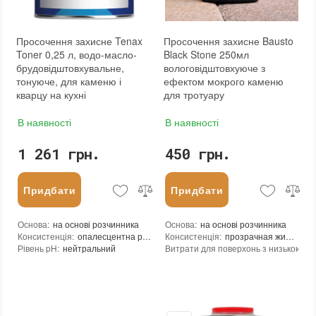
Тип використання
:
Для внутрішніх робіт, Для зовнішніх робіт
Бренд
:
Tenax
Країна виробника
:
Італія
Просочення захисне Tenax
Просочення захисне Bausto
:
новий
Toner 0,25 л, водо-масло-
Black Stone 250мл
брудовідштовхувальне,
вологовідштовхуюче з
тонуюче, для каменю і
ефектом мокрого каменю
кварцу на кухні
для тротуару
В наявності
В наявності
1 261 грн.
450 грн.
Придбати
Придбати
Основа
:
на основі розчинника
Основа
:
на основі розчинника
Консистенція
:
опалесцентна рідина
Консистенція
:
прозрачная жидкость
Рівень pH
:
нейтральний
Витрати для поверхонь з низькою пор
Щільність при 25°C гр./см³
:
0,9
Витрата для поверхонь із високою пор
Витрати для поверхонь з низькою пористістю (кв.м/л)
Посилення кольору
:
30-40
:
так
Витрата для поверхонь із високою пористістю (кв.м/л)
Допуск до контакту з харчовими про
:
20-30
Посилення кольору
:
так
Форма випуску
:
Готовий до використання
Допуск до контакту з харчовими продуктами
Необхідність змивання
:
так
:
ні