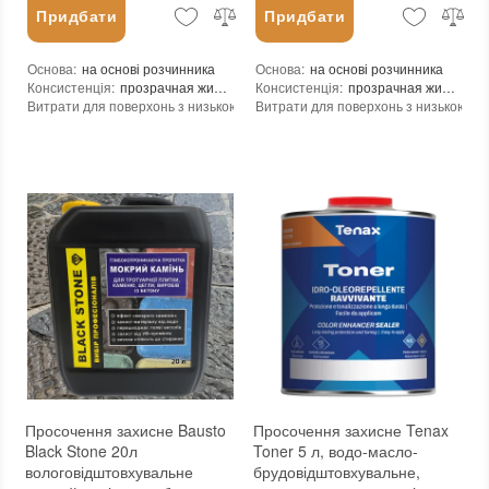
Придбати
Придбати
Основа
:
на основі розчинника
Основа
:
на основі розчинника
Консистенція
:
прозрачная жидкость
Консистенція
:
прозрачная жидкость
Витрати для поверхонь з низькою пористістю (кв.м/л)
Витрати для поверхонь з низькою пор
:
8-15
Витрата для поверхонь із високою пористістю (кв.м/л)
Витрата для поверхонь із високою пор
:
5-8
Посилення кольору
:
так
Посилення кольору
:
так
Допуск до контакту з харчовими продуктами
Допуск до контакту з харчовими про
:
ні
Форма випуску
:
Готовий до використання
Форма випуску
:
Готовий до використання
Необхідність змивання
:
ні
Необхідність змивання
:
ні
Необоротність дії
:
так
Необоротність дії
:
так
Термін придатності
:
до 24 месяцев
Термін придатності
:
до 24 месяцев
Вид матеріалу
:
Граніт, Травертин, Вапняк, Пісковик, Цементні плити (бетон), Бетон, Теракота, Кирпич, Натуральный камень
Вид матеріалу
:
Граніт, Травертин, Вапняк, Пісковик, Цементні плити (бетон), Бетон, Теракота, Кирпич, Натуральный камень
Колір
:
Колір
:
Вага (брутто)
:
5.3 кг
Вага (брутто)
:
10.5 кг
Фасування
:
5 л
Фасування
:
10 л
Тип використання
:
Для внутрішніх робіт, Для зовнішніх робіт
Тип використання
:
Для внутрішніх робіт, Для зовнішніх робіт
Бренд
:
Bausto s.r.o.
Бренд
:
Bausto s.r.o.
Країна виробника
:
Чехия
Країна виробника
:
Чехия
Просочення захисне Bausto
Просочення захисне Tenax
Black Stone 20л
Toner 5 л, водо-масло-
вологовідштовхувальне
брудовідштовхувальне,