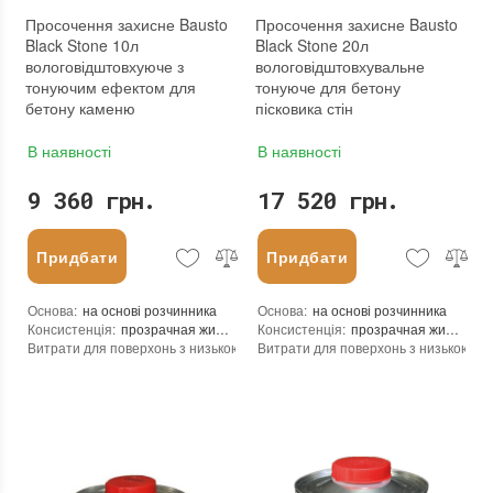
Просочення захисне Bausto
Просочення захисне Bausto
Black Stone 10л
Black Stone 20л
вологовідштовхуюче з
вологовідштовхувальне
тонуючим ефектом для
тонуюче для бетону
бетону каменю
пісковика стін
В наявності
В наявності
9 360 грн.
17 520 грн.
Придбати
Придбати
Основа
:
на основі розчинника
Основа
:
на основі розчинника
Консистенція
:
прозрачная жидкость
Консистенція
:
прозрачная жидкость
Витрати для поверхонь з низькою пористістю (кв.м/л)
Витрати для поверхонь з низькою пор
:
8-15
Витрата для поверхонь із високою пористістю (кв.м/л)
Витрата для поверхонь із високою пор
:
5-8
Посилення кольору
:
так
Посилення кольору
:
так
Допуск до контакту з харчовими продуктами
Допуск до контакту з харчовими про
:
ні
Форма випуску
:
Готовий до використання
Форма випуску
:
Готовий до використання
Необхідність змивання
:
ні
Необхідність змивання
:
ні
Необоротність дії
:
так
Необоротність дії
:
так
Термін придатності
:
до 24 месяцев
Термін придатності
:
до 24 месяцев