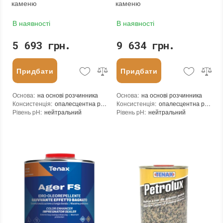
каменю
каменю
В наявності
В наявності
5 693 грн.
9 634 грн.
Придбати
Придбати
Основа
:
на основі розчинника
Основа
:
на основі розчинника
Консистенція
:
опалесцентна рідина
Консистенція
:
опалесцентна рідина
Рівень pH
:
нейтральний
Рівень pH
:
нейтральний
Щільність при 25°C гр./см³
:
0,8
Щільність при 25°C гр./см³
:
0,82
Витрати для поверхонь з низькою пористістю (кв.м/л)
Витрати для поверхонь з низькою пор
:
30-40
Витрата для поверхонь із високою пористістю (кв.м/л)
Витрата для поверхонь із високою пор
:
20-30
Витрата (л/кв.м)
:
0,050 - 0,033
Витрата (л/кв.м)
:
0,050 - 0,033
Посилення кольору
:
ні
Посилення кольору
:
ні
Допуск до контакту з харчовими продуктами
Допуск до контакту з харчовими про
:
ні
Форма випуску
:
Готовий до використання
Форма випуску
:
Готовий до використання
Необхідність змивання
:
ні
Необхідність змивання
:
ні
Необоротність дії
:
так
Необоротність дії
:
так
Термін придатності
:
від 24 місяців
Термін придатності
:
від 24 місяців
Вид матеріалу
:
Граніт, Мармур, Онікс, Травертин, Агломерат, Вапняк, Пісковик, Керамічна плитка, Кварцовий агломерат, Кварцит, Бетон, Теракота
Вид матеріалу
:
Граніт, Мармур, Онікс, Травертин, Агломерат, Вапняк, Пісковик, Керамічна плитка, Кварцовий агломерат, Кварцит
Колір
:
Колір
:
Вага (брутто)
:
4 кг
Вага (брутто)
:
4.2 кг