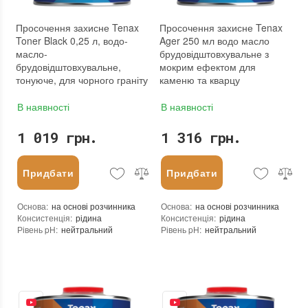
Бренд
:
Tenax
Бренд
:
Tenax
Країна виробника
:
Італія
Країна виробника
:
Італія
Просочення захисне Tenax
Просочення захисне Tenax
:
новий
:
новий
Toner Black 0,25 л, водо-
Ager 250 мл водо масло
масло-
брудовідштовхувальне з
брудовідштовхувальне,
мокрим ефектом для
тонуюче, для чорного граніту
каменю та кварцу
В наявності
В наявності
1 019 грн.
1 316 грн.
Придбати
Придбати
Основа
:
на основі розчинника
Основа
:
на основі розчинника
Консистенція
:
рідина
Консистенція
:
рідина
Рівень pH
:
нейтральний
Рівень pH
:
нейтральний
Щільність при 25°C гр./см³
:
0,84
Щільність при 25°C гр./см³
:
0,95
Витрати для поверхонь з низькою пористістю (кв.м/л)
Витрати для поверхонь з низькою пор
:
30-40
Витрата для поверхонь із високою пористістю (кв.м/л)
Витрата для поверхонь із високою пор
:
20-30
Посилення кольору
:
так
Витрата (л/кв.м)
:
0,050 - 0,033
Допуск до контакту з харчовими продуктами
Посилення кольору
:
ні
:
так
Форма випуску
:
Готовий до використання
Допуск до контакту з харчовими про