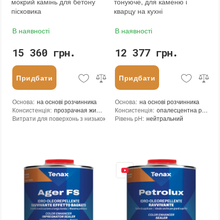
мокрий камінь для бетону
тонуюче, для каменю і
пісковика
кварцу на кухні
В наявності
В наявності
15 360 грн.
12 377 грн.
Придбати
Придбати
Основа
:
на основі розчинника
Основа
:
на основі розчинника
Консистенція
:
прозрачная жидкость
Консистенція
:
опалесцентна рідина
Витрати для поверхонь з низькою пористістю (кв.м/л)
Рівень pH
:
нейтральний
:
8-15
Витрата для поверхонь із високою пористістю (кв.м/л)
Щільність при 25°C гр./см³
:
5-8
:
0,9
Посилення кольору
:
так
Витрати для поверхонь з низькою пор
Допуск до контакту з харчовими продуктами
Витрата для поверхонь із високою пор
:
ні
Форма випуску
:
Готовий до використання
Посилення кольору
:
так
Необхідність змивання
:
ні
Допуск до контакту з харчовими про
Необоротність дії
:
так
Форма випуску
:
Готовий до використання
Термін придатності
:
до 24 месяцев
Необхідність змивання
:
ні
Вид матеріалу
:
Граніт, Травертин, Вапняк, Пісковик, Цементні плити (бетон), Бетон, Теракота, Кирпич, Натуральный камень
Необоротність дії
:
так
Термін придатності
:
від 24 місяців
Колір
:
Вид матеріалу
:
Граніт, Мармур, Онікс, Травертин, Агломерат, Керамічна плитка, Кварцовий агломерат, Кварцит, Бетон, Теракота
Вага (брутто)
:
21 кг
Колір
:
Фасування
:
20 л
Тип використання
:
Для внутрішніх робіт, Для зовнішніх робіт
Вага (брутто)
:
4.75 кг