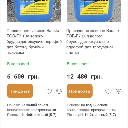
Вага (брутто)
:
0.3 кг
Вага (брутто)
:
5.3 кг
Фасування
:
250 мл
Фасування
:
5 л
Тип використання
:
Для внутрішніх робіт, Для зовнішніх робіт
Тип використання
:
Для внутрішніх робіт, Для зовнішніх робіт
Бренд
:
Bausto s.r.o.
Бренд
:
Bausto s.r.o.
Країна виробника
:
Чехия
Країна виробника
:
Чехия
Просочення захисне Bausto
Просочення захисне Bausto
FOB-F7 10л волого
FOB-F7 20л волого
брудовідштовхуюче гідрофоб
брудовідштовхувальне
для бетону бруківки
гідрофоб для тротуарної
пісковика
плитки
В наявності
В наявності
6 600 грн.
12 480 грн.
Придбати
Придбати
Основа
:
на водній основі
Основа
:
на водній основі
Консистенція
:
прозрачная жидкость
Консистенція
:
прозрачная жидкость
Рівень pH
:
Нейтральный (5-7)
Рівень pH
:
Нейтральный (5-7)
Щільність при 25°C гр./см³
:
1,0
Щільність при 25°C гр./см³
:
1,0
Витрати для поверхонь з низькою пористістю (кв.м/л)
Витрати для поверхонь з низькою пор
:
10-15