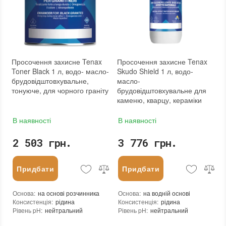
Колір
:
Вага (брутто)
:
0.95 кг
Фасування
:
1 л
Тип використання
:
Для внутрішніх робіт, Для зовнішніх робіт
Бренд
:
Tenax
Країна виробника
:
Італія
:
новий
Просочення захисне Tenax
Просочення захисне Tenax
Toner Black 1 л, водо- масло-
Skudo Shield 1 л, водо-
брудовідштовхувальне,
масло-
тонуюче, для чорного граніту
брудовідштовхувальне для
каменю, кварцу, кераміки
В наявності
В наявності
2 503 грн.
3 776 грн.
Придбати
Придбати
Основа
:
на основі розчинника
Основа
:
на водній основі
Консистенція
:
рідина
Консистенція
:
рідина
Рівень pH
:
нейтральний
Рівень pH
:
нейтральний
Щільність при 25°C гр./см³
:
0,84
Щільність при 25°C гр./см³
:
1,0