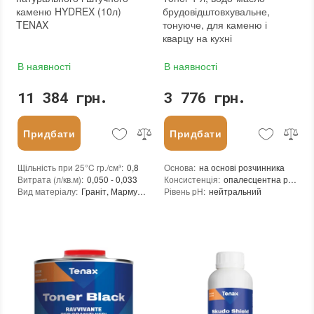
каменю HYDREX (10л)
брудовідштовхувальне,
TENAX
тонуюче, для каменю і
кварцу на кухні
В наявності
В наявності
11 384 грн.
3 776 грн.
Придбати
Придбати
Щільність при 25°C гр./см³
:
0,8
Основа
:
на основі розчинника
Витрата (л/кв.м)
:
0,050 - 0,033
Консистенція
:
опалесцентна рідина
Вид матеріалу
:
Граніт, Мармур, Онікс, Травертин, Агломерат, Вапняк, Пісковик
Рівень pH
:
нейтральний
Щільність при 25°C гр./см³
:
0,9
Колір
:
Витрати для поверхонь з низькою пор
Фасування
:
10 л
Витрата для поверхонь із високою пор
Тип використання
:
Для внутрішніх робіт, Для зовнішніх робіт
Посилення кольору
:
так
Бренд
:
Tenax
Допуск до контакту з харчовими про
Країна виробника
:
Італія
Форма випуску
:
Готовий до використання
:
новий
Необхідність змивання
:
ні
Необоротність дії
:
так
Термін придатності
:
від 24 місяців
Вид матеріалу
:
Граніт, Мармур, Онікс, Травертин, Агломерат, Керамічна плитка, Кварцовий агломерат, Кварцит, Бетон, Теракота