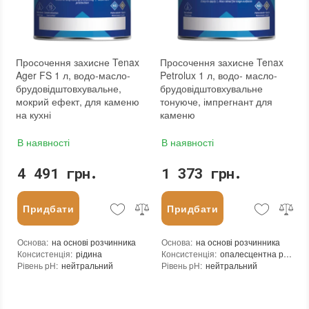
Бренд
:
Bausto s.r.o.
Фасування
:
5 л
Країна виробника
:
Чехия
Тип використання
:
Для внутрішніх робіт, Для зовнішніх робіт
Бренд
:
Tenax
Країна виробника
:
Італія
:
новий
Просочення захисне Tenax
Просочення захисне Tenax
Ager FS 1 л, водо-масло-
Petrolux 1 л, водо- масло-
брудовідштовхувальне,
брудовідштовхувальне
мокрий ефект, для каменю
тонуюче, імпрегнант для
на кухні
каменю
В наявності
В наявності
4 491 грн.
1 373 грн.
Придбати
Придбати
Основа
:
на основі розчинника
Основа
:
на основі розчинника
Консистенція
:
рідина
Консистенція
:
опалесцентна рідина
Рівень pH
:
нейтральний
Рівень pH
:
нейтральний
Щільність при 25°C гр./см³
:
0,995
Щільність при 25°C гр./см³
:
0,78
Витрати для поверхонь з низькою пористістю (кв.м/л)
Витрати для поверхонь з низькою пор
:
30-40
Витрата для поверхонь із високою пористістю (кв.м/л)
Витрата для поверхонь із високою пор
:
20-30